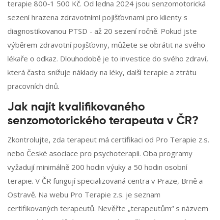
terapie 800-1 500 Kč. Od ledna 2024 jsou senzomotorická
sezení hrazena zdravotními pojišťovnami pro klienty s
diagnostikovanou PTSD - až 20 sezení ročně. Pokud jste
výběrem zdravotní pojišťovny, můžete se obrátit na svého
lékaře o odkaz. Dlouhodobě je to investice do svého zdraví,
která často snižuje náklady na léky, další terapie a ztrátu
pracovních dnů.
Jak najít kvalifikovaného
senzomotorického terapeuta v ČR?
Zkontrolujte, zda terapeut má certifikaci od Pro Terapie z.s.
nebo České asociace pro psychoterapii. Oba programy
vyžadují minimálně 200 hodin výuky a 50 hodin osobní
terapie. V ČR fungují specializovaná centra v Praze, Brně a
Ostravě. Na webu Pro Terapie z.s. je seznam
certifikovaných terapeutů. Nevěřte „terapeutům“ s názvem