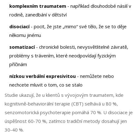
komplexním traumatem
- například dlouhodobé násilí v
rodině, zanedbání v dětství
disociací
- pocit, že jste „mimo“ své tělo, že se to děje
někomu jinému
somatizací
- chronické bolesti, nevysvětlitelné závratě,
problémy s trávením, které neodpovídají fyzickým
příčinám
nízkou verbální expresivitou
- nemůžete nebo
nechcete mluvit o tom, co se stalo
Studie ukazují, že u klientů s vývojovým traumatem, kde
kognitivně-behaviorální terapie (CBT) selhává u 80 %,
senzomotorická psychoterapie pomáhá 70 %. U disociace je
úspěšnost 60-70 %, zatímco tradiční metody dosahují jen
30-40 %.