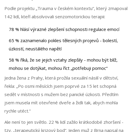
Podle projektu „Trauma v českém kontextu“, který zmapoval
142 lidí, kteří absolvovali senzomotorickou terapii:
78 % hlásí výrazné zlepšení schopnosti regulace emocí
65 % zaznamenalo pokles tělesných projevů - bolestí,
úzkostí, neustálého napětí
58 % říká, že se jejich vztahy zlepšily - mohou být blíž,
mohou se dotýkat, mohou říct „potřebuji pomoc“
Jedna žena z Prahy, která prožila sexuální násilí v dětství,
řekla: „Po osmi měsících jsem poprvé za 15 let schopná
sedět v místnosti s mužem bez panické úzkosti. Předtím
jsem musela mít otevřené dveře a židli tak, abych mohla
rychle utéct.“
Ale není to jen světlo. 22 % lidí zažilo krátkodobé zhoršení -
tzv. „terapeutický krizový bod“. Jeden muž z Brna napsal na