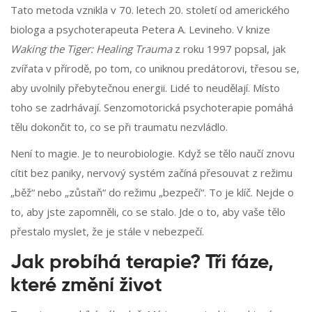
Tato metoda vznikla v 70. letech 20. století od amerického
biologa a psychoterapeuta Petera A. Levineho. V knize
Waking the Tiger: Healing Trauma
z roku 1997 popsal, jak
zvířata v přírodě, po tom, co uniknou predátorovi, třesou se,
aby uvolnily přebytečnou energii. Lidé to neudělají. Místo
toho se zadrhávají. Senzomotorická psychoterapie pomáhá
tělu dokončit to, co se při traumatu nezvládlo.
Není to magie. Je to neurobiologie. Když se tělo naučí znovu
cítit bez paniky, nervový systém začíná přesouvat z režimu
„běž“ nebo „zůstaň“ do režimu „bezpečí“. To je klíč. Nejde o
to, aby jste zapomněli, co se stalo. Jde o to, aby vaše tělo
přestalo myslet, že je stále v nebezpečí.
Jak probíhá terapie? Tři fáze,
které změní život