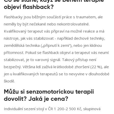
Co se stane, když se během terapie
objeví flashback?
Flashbacky jsou běžným součástí práce s traumatem, ale
neměly by být nečekané nebo nekontrolovatelné.
Kvalifikovaný terapeut vás připraví na možné reakce a má
nástroje, jak vás stabilizovat - například dechové techniky,
zemědělská technika („připnutí k zemi“), nebo jen klidnou
přítomnost. Pokud se flashback objeví a terapeut vás neumí
stabilizovat, je to varovný signál. Takový přístup není
bezpečný. Většina lidí zažívá krátkodobé zhoršení (22 %), ale
jen u kvalifikovaných terapeutů se to nevyvine v dlouhodobé
škodě.
Můžu si senzomotorickou terapii
dovolit? Jaká je cena?
Individuální sezení stojí v ČR 1 200-2 500 Kč, skupinová