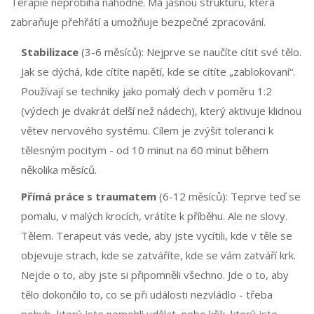
Terapie neprobíhá náhodně. Má jasnou strukturu, která
zabraňuje přehřátí a umožňuje bezpečné zpracování.
Stabilizace
(3-6 měsíců): Nejprve se naučíte cítit své tělo.
Jak se dýchá, kde cítíte napětí, kde se cítíte „zablokovaní“.
Používají se techniky jako pomalý dech v poměru 1:2
(výdech je dvakrát delší než nádech), který aktivuje klidnou
větev nervového systému. Cílem je zvýšit toleranci k
tělesným pocitym - od 10 minut na 60 minut během
několika měsíců.
Přímá práce s traumatem
(6-12 měsíců): Teprve teď se
pomalu, v malých krocích, vrátíte k příběhu. Ale ne slovy.
Tělem. Terapeut vás vede, aby jste vycítili, kde v těle se
objevuje strach, kde se zatváříte, kde se vám zatváří krk.
Nejde o to, aby jste si připomněli všechno. Jde o to, aby
tělo dokončilo to, co se při události nezvládlo - třeba