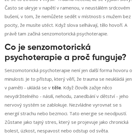
Často se ukryje v napětí v ramenou, v neustálém srdcovém
bušení, v tom, že nemůžete sedět v místnosti s mužem bez
pocity, že musíte utéct. Když slova selhávají, tělo hovoří. A
právě tam začíná senzomotorická psychoterapie.
Co je senzomotorická
psychoterapie a proč funguje?
Senzomotorická psychoterapie není jen další forma hovoru o
minulosti. Je to přístup, který věří, že trauma se neukládá jen
v paměti - ukládá se v
těle
. Když člověk zažije něco
nevydržitelného - násilí, nehodu, zanedbání v dětství - jeho
nervový systém se zablokuje. Nezvládne vyrovnat se s
energií strachu nebo bezmoci. Tato energie se neodpustí.
Zůstane jako tajný stres, který se projevuje jako chronická
bolest, úzkost, nespavost nebo odstup od světa.