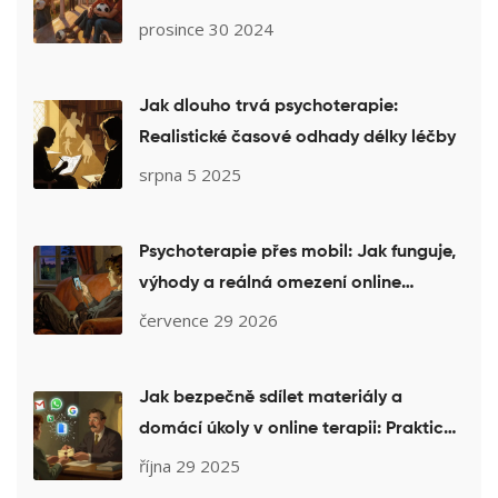
prosince 30 2024
Jak dlouho trvá psychoterapie:
Realistické časové odhady délky léčby
srpna 5 2025
Psychoterapie přes mobil: Jak funguje,
výhody a reálná omezení online
terapie
července 29 2026
Jak bezpečně sdílet materiály a
domácí úkoly v online terapii: Praktický
průvodce pro terapeuty
října 29 2025