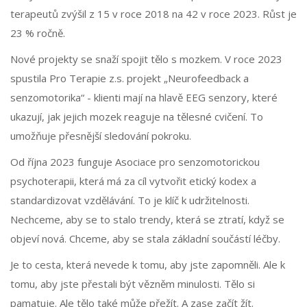
terapeutů zvýšil z 15 v roce 2018 na 42 v roce 2023. Růst je
23 % ročně.
Nové projekty se snaží spojit tělo s mozkem. V roce 2023
spustila Pro Terapie z.s. projekt „Neurofeedback a
senzomotorika“ - klienti mají na hlavě EEG senzory, které
ukazují, jak jejich mozek reaguje na tělesné cvičení. To
umožňuje přesnější sledování pokroku.
Od října 2023 funguje Asociace pro senzomotorickou
psychoterapii, která má za cíl vytvořit etický kodex a
standardizovat vzdělávání. To je klíč k udržitelnosti.
Nechceme, aby se to stalo trendy, která se ztratí, když se
objeví nová. Chceme, aby se stala základní součástí léčby.
Je to cesta, která nevede k tomu, aby jste zapomněli. Ale k
tomu, aby jste přestali být vězněm minulosti. Tělo si
pamatuje. Ale tělo také může přežít. A zase začít žít.