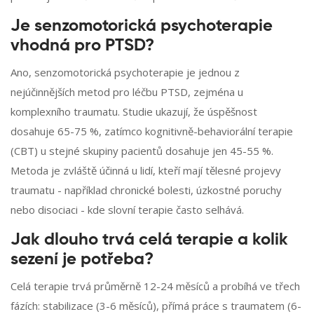
Je senzomotorická psychoterapie
vhodná pro PTSD?
Ano, senzomotorická psychoterapie je jednou z
nejúčinnějších metod pro léčbu PTSD, zejména u
komplexního traumatu. Studie ukazují, že úspěšnost
dosahuje 65-75 %, zatímco kognitivně-behaviorální terapie
(CBT) u stejné skupiny pacientů dosahuje jen 45-55 %.
Metoda je zvláště účinná u lidí, kteří mají tělesné projevy
traumatu - například chronické bolesti, úzkostné poruchy
nebo disociaci - kde slovní terapie často selhává.
Jak dlouho trvá celá terapie a kolik
sezení je potřeba?
Celá terapie trvá průměrně 12-24 měsíců a probíhá ve třech
fázích: stabilizace (3-6 měsíců), přímá práce s traumatem (6-