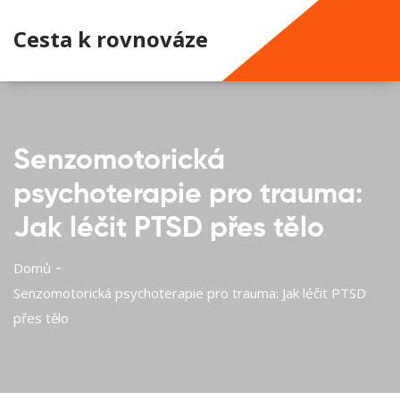
Cesta k rovnováze
Senzomotorická
psychoterapie pro trauma:
Jak léčit PTSD přes tělo
Domů
Senzomotorická psychoterapie pro trauma: Jak léčit PTSD
přes tělo