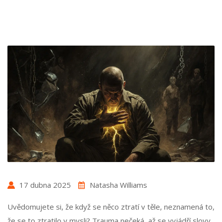
17 dubna 2025
Natasha Williams
Uvědomujete si, že když se něco ztratí v těle, neznamená to,
že se to ztratilo v mysli? Trauma nečeká, až se vyjádří slovy.