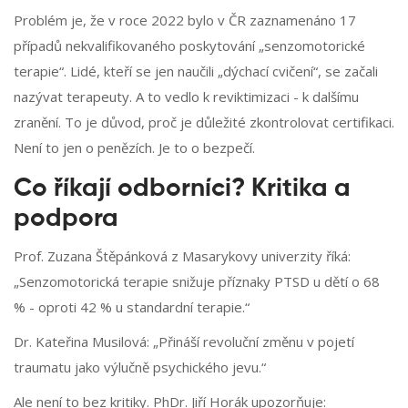
Problém je, že v roce 2022 bylo v ČR zaznamenáno 17
případů nekvalifikovaného poskytování „senzomotorické
terapie“. Lidé, kteří se jen naučili „dýchací cvičení“, se začali
nazývat terapeuty. A to vedlo k reviktimizaci - k dalšímu
zranění. To je důvod, proč je důležité zkontrolovat certifikaci.
Není to jen o penězích. Je to o bezpečí.
Co říkají odborníci? Kritika a
podpora
Prof. Zuzana Štěpánková z Masarykovy univerzity říká:
„Senzomotorická terapie snižuje příznaky PTSD u dětí o 68
% - oproti 42 % u standardní terapie.“
Dr. Kateřina Musilová: „Přináší revoluční změnu v pojetí
traumatu jako výlučně psychického jevu.“
Ale není to bez kritiky. PhDr. Jiří Horák upozorňuje: