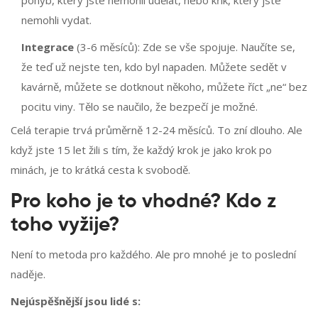
pohyb, který jste nemohli udělat, nebo křik, který jste
nemohli vydat.
Integrace
(3-6 měsíců): Zde se vše spojuje. Naučíte se,
že teď už nejste ten, kdo byl napaden. Můžete sedět v
kavárně, můžete se dotknout někoho, můžete říct „ne“ bez
pocitu viny. Tělo se naučilo, že bezpečí je možné.
Celá terapie trvá průměrně 12-24 měsíců. To zní dlouho. Ale
když jste 15 let žili s tím, že každý krok je jako krok po
minách, je to krátká cesta k svobodě.
Pro koho je to vhodné? Kdo z
toho vyžije?
Není to metoda pro každého. Ale pro mnohé je to poslední
naděje.
Nejúspěšnější jsou lidé s: