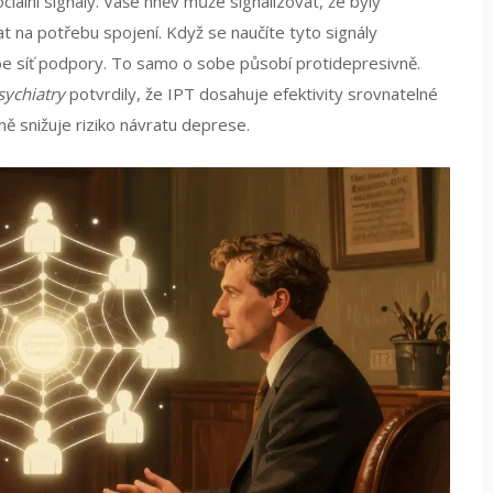
iální signály. Vaše hněv může signalizovat, že byly
 na potřebu spojení. Když se naučíte tyto signály
be síť podpory. To samo o sobe působí protidepresivně.
sychiatry
potvrdily, že IPT dosahuje efektivity srovnatelné
ně snižuje riziko návratu deprese.