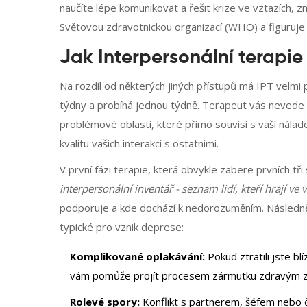
naučíte lépe komunikovat a řešit krize ve vztazích, 
Světovou zdravotnickou organizací (WHO) a figuruje
Jak Interpersonální terapie
Na rozdíl od některých jiných přístupů má IPT velmi 
týdny a probíhá jednou týdně. Terapeut vás nevede p
problémové oblasti, které přímo souvisí s vaší náladou
kvalitu vašich interakcí s ostatními.
V první fázi terapie, která obvykle zabere prvních t
interpersonální inventář - seznam lidí, kteří hrají ve 
podporuje a kde dochází k nedorozuměním. Následně s
typické pro vznik deprese:
Komplikované oplakávání:
Pokud ztratili jste b
vám pomůže projít procesem zármutku zdravým
Rolevé spory:
Konflikt s partnerem, šéfem nebo č