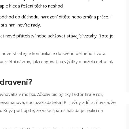
apie hledá řešení těchto neshod.
 odchod do důchodu, narození dítěte nebo změna práce. I
i s nimi nevíte rady.
t nové přátelství nebo udržovat stávající vztahy. Toto je
vat nové strategie komunikace do svého běžného života.
nkrétní návrhy, jak reagovat na výčitky manžela nebo jak
zdravení?
vnováha v mozku. Ačkoliv biologický faktor hraje roli,
 Weissmanová, spoluzakladatelka IPT, vždy zdůrazňovala, že
a. Když pochopíte, že vaše špatná nálada je reakcí na