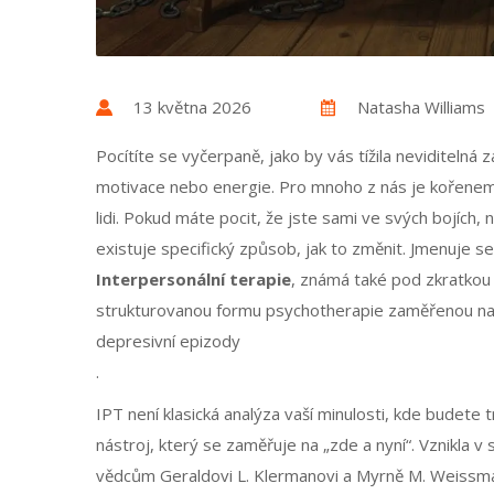
13 května 2026
Natasha Williams
Pocítíte se vyčerpaně, jako by vás tížila neviditelná
motivace nebo energie. Pro mnoho z nás je kořenem
lidi. Pokud máte pocit, že jste sami ve svých bojích, n
existuje specifický způsob, jak to změnit. Jmenuje se
Interpersonální terapie
, známá také pod zkratko
strukturovanou formu psychotherapie zaměřenou na zl
depresivní epizody
.
IPT není klasická analýza vaší minulosti, kde budete 
nástroj, který se zaměřuje na „zde a nyní“. Vznikla
vědcům Geraldovi L. Klermanovi a Myrně M. Weissmano