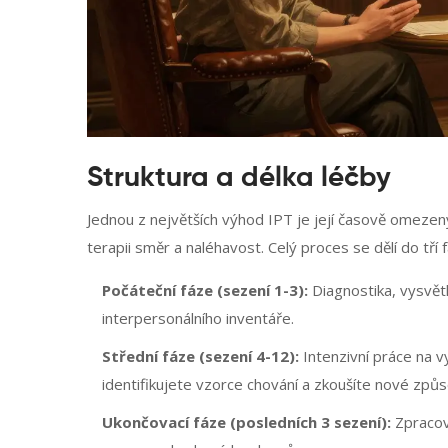
Struktura a délka léčby
Jednou z největších výhod IPT je její časově omezený
terapii směr a naléhavost. Celý proces se dělí do tří f
Počáteční fáze (sezení 1-3):
Diagnostika, vysvět
interpersonálního inventáře.
Střední fáze (sezení 4-12):
Intenzivní práce na 
identifikujete vzorce chování a zkoušíte nové způs
Ukončovací fáze (posledních 3 sezení):
Zpracová