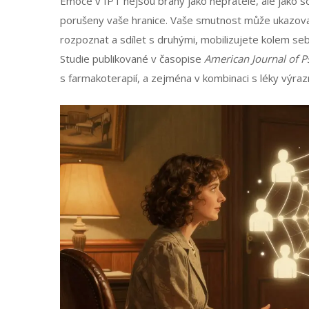
Emoce v IPT nejsou brány jako nepřátelé, ale jako soc
porušeny vaše hranice. Vaše smutnost může ukazovat
rozpoznat a sdílet s druhými, mobilizujete kolem se
Studie publikované v časopise
American Journal of P
s farmakoterapií, a zejména v kombinaci s léky výraz