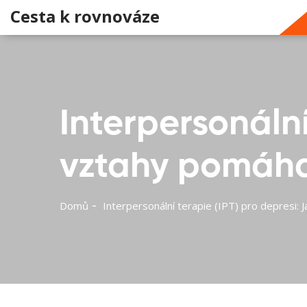
Cesta k rovnováze
Interpersonální
vztahy pomáha
Domů
Interpersonální terapie (IPT) pro depresi: