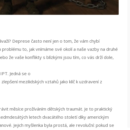
 závaží? Deprese často není jen o tom, že vám chybí
 problému to, jak vnímáme své okolí a naše vazby na druhé
ebo že vaše konflikty s blízkými jsou tím, co vás drží dole,
u
IPT
. Jedná se o
epšení mezilidských vztahů jako klíč k uzdravení z
trávit měsíce prožíváním dětských traumát. Je to praktický
 v sedmdesátých letech dvacátého století díky americkým
vé. Jejich myšlenka byla prostá, ale revoluční: pokud se