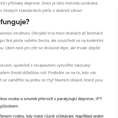
zmizí i příznaky deprese. Dnes je tato metoda uznávána
 v českých standardech péče o duševní zdraví.
 funguje?
pevnou strukturu. Obvykle trvá mezi dvanácti až šestnácti
o širé ploše vašeho života, ale soustředí se na konkrétní
. Cílem není jen cítit se dočasné lépe, ale trvale zlepšit
ři sezení, společně s terapeutem vytvoříte takzvaný
vašem životě důležitou roli
. Podíváte se na to, kdo vás
e zaměříte na jednu ze čtyř hlavních oblastí, které jsou
lízkou osobu a smutek přerostl v paralyzující deprese, IPT
 způsobem.
lenem rodiny, kdy máte různé očekávání. Například jeden