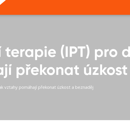
 terapie (IPT) pro 
jí překonat úzkost
 Jak vztahy pomáhají překonat úzkost a beznaděj