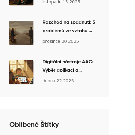
krizovou linku a kdy
listopadu 13 2025
záchrannou službu
Rozchod na spadnutí: 5
problémů ve vztahu,
které terapie opravdu
prosince 20 2025
nevyřeší
Digitální nástroje AAC:
Výběr aplikací a
zařízení pro komunikaci
dubna 22 2025
Oblíbené Štítky