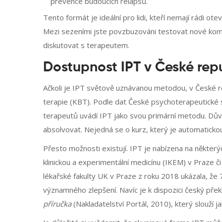
prevence budoucích relapsů.
Tento formát je ideální pro lidi, kteří nemají rádi ot
Mezi sezeními jste povzbuzováni testovat nové komu
diskutovat s terapeutem.
Dostupnost IPT v České rep
Ačkoli je IPT světově uznávanou metodou, v České rep
terapie (KBT). Podle dat České psychoterapeutické
terapeutů uvádí IPT jako svou primární metodu. Důvo
absolvovat. Nejedná se o kurz, který je automatickou
Přesto možnosti existují. IPT je nabízena na některýc
klinickou a experimentální medicínu (IKEM) v Praze či 
lékařské fakulty UK v Praze z roku 2018 ukázala, že 7
významného zlepšení. Navíc je k dispozici český pře
příručka
(Nakladatelství Portál, 2010), který slouží j