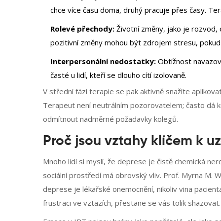
chce více času doma, druhý pracuje přes časy. Ter
Rolevé přechody:
Životní změny, jako je rozvod,
pozitivní změny mohou být zdrojem stresu, pokud s
Interpersonální nedostatky:
Obtížnost navazova
časté u lidí, kteří se dlouho cítí izolovaně.
V střední fázi terapie se pak aktivně snažíte apliko
Terapeut není neutrálním pozorovatelem; často dá ko
odmítnout nadměrné požadavky kolegů.
Proč jsou vztahy klíčem k u
Mnoho lidí si myslí, že deprese je čistě chemická nero
sociální prostředí má obrovský vliv. Prof. Myrna M.
deprese je lékařské onemocnění, nikoliv vina pacient
frustraci ve vztazích, přestane se vás tolik shazovat.