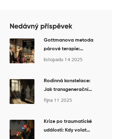
Nedávný příspěvek
Gottmanova metoda
párové terapie:
Vědecky ověřený
listopadu 14 2025
způsob, jak zlepšit
manželství
Rodinná konstelace:
Jak transgenerační
vzorce ovlivňují vaše
října 11 2025
vztahy a jak s nimi
pracovat
Krize po traumatické
události: Kdy volat