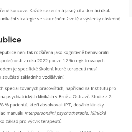
evřené koncove. Každé sezení má jasný cíl a domácí úkol.
nikační strategie ve skutečném životě a výsledky následně
ublice
ublice není tak rozšířená jako kognitivně behaviorální
 společnosti z roku 2022 pouze 12 % registrovaných
dem je specifické školení, které terapeuti musí
 součástí základního vzdělávání.
h specializovaných pracovištích, například na Institutu pro
na psychiatrických klinikách v Brně a Ostravě. Studie z 2.
8 % pacientů, kteří absolvovali IPT, dosáhlo klinicky
klad manuálu
Interpersonální psychotherapie. Klinická
ako základ pro výcvik terapeutů.