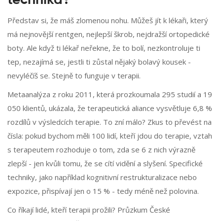
technika?
Představ si, že máš zlomenou nohu. Můžeš jít k lékaři, který
má nejnovější rentgen, nejlepší škrob, nejdražší ortopedické
boty. Ale když ti lékař neřekne, že to bolí, nezkontroluje ti
tep, nezajímá se, jestli ti zůstal nějaký bolavý kousek -
nevyléčíš se. Stejně to funguje v terapii.
Metaanalýza z roku 2011, která prozkoumala 295 studií a 19
050 klientů, ukázala, že terapeutická aliance vysvětluje 6,8 %
rozdílů v výsledcích terapie. To zní málo? Zkus to převést na
čísla: pokud bychom měli 100 lidí, kteří jdou do terapie, vztah
s terapeutem rozhoduje o tom, zda se 6 z nich výrazně
zlepší - jen kvůli tomu, že se cítí vidění a slyšení. Specifické
techniky, jako například kognitivní restrukturalizace nebo
expozice, přispívají jen o 15 % - tedy méně než polovina.
Co říkají lidé, kteří terapii prožili? Průzkum České