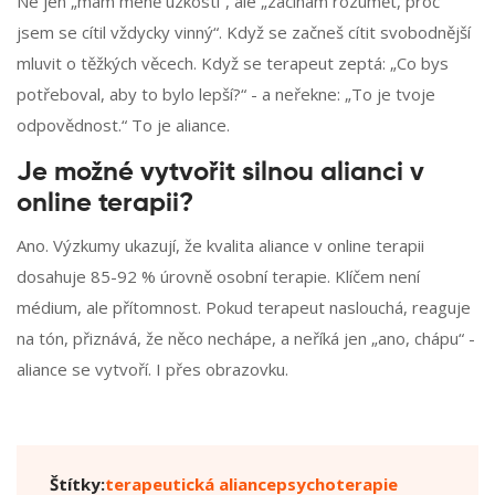
Ne jen „mám méně úzkosti“, ale „začínám rozumět, proč
jsem se cítil vždycky vinný“. Když se začneš cítit svobodnější
mluvit o těžkých věcech. Když se terapeut zeptá: „Co bys
potřeboval, aby to bylo lepší?“ - a neřekne: „To je tvoje
odpovědnost.“ To je aliance.
Je možné vytvořit silnou alianci v
online terapii?
Ano. Výzkumy ukazují, že kvalita aliance v online terapii
dosahuje 85-92 % úrovně osobní terapie. Klíčem není
médium, ale přítomnost. Pokud terapeut naslouchá, reaguje
na tón, přiznává, že něco nechápe, a neříká jen „ano, chápu“ -
aliance se vytvoří. I přes obrazovku.
Štítky:
terapeutická aliance
psychoterapie