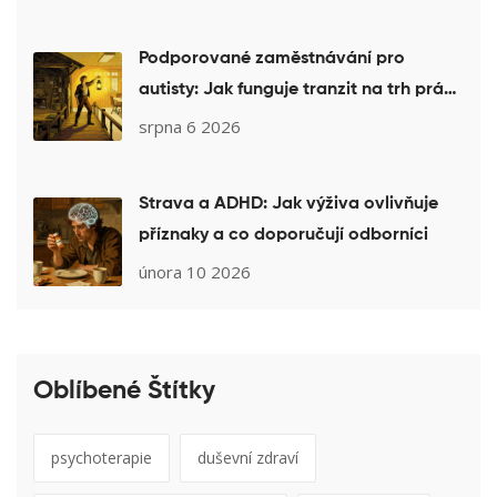
Podporované zaměstnávání pro
autisty: Jak funguje tranzit na trh práce
v ČR
srpna 6 2026
Strava a ADHD: Jak výživa ovlivňuje
příznaky a co doporučují odborníci
února 10 2026
Oblíbené Štítky
psychoterapie
duševní zdraví