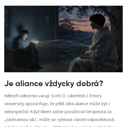
Je aliance vždycky dobrá?
Někteří odborníci varují. Scott O. Lilienfeld z Emory
University upozorňuje, že příliš silná aliance může být i
nebezpečná. Když klient začne považovat terapeuta za
„záchrannou sílu“, může se vyhnout vlastní odpovědnosti.