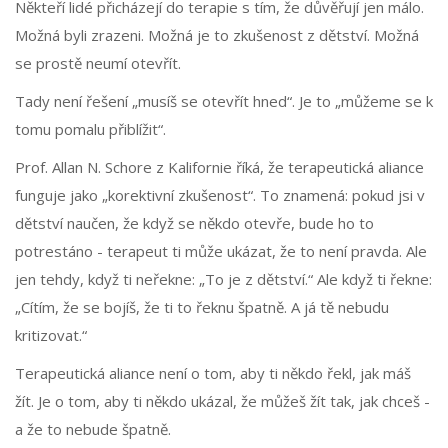
Někteří lidé přicházejí do terapie s tím, že důvěřují jen málo.
Možná byli zrazeni. Možná je to zkušenost z dětství. Možná
se prostě neumí otevřít.
Tady není řešení „musíš se otevřít hned“. Je to „můžeme se k
tomu pomalu přiblížit“.
Prof. Allan N. Schore z Kalifornie říká, že terapeutická aliance
funguje jako „korektivní zkušenost“. To znamená: pokud jsi v
dětství naučen, že když se někdo otevře, bude ho to
potrestáno - terapeut ti může ukázat, že to není pravda. Ale
jen tehdy, když ti neřekne: „To je z dětství.“ Ale když ti řekne:
„Cítím, že se bojíš, že ti to řeknu špatně. A já tě nebudu
kritizovat.“
Terapeutická aliance není o tom, aby ti někdo řekl, jak máš
žít. Je o tom, aby ti někdo ukázal, že můžeš žít tak, jak chceš -
a že to nebude špatně.