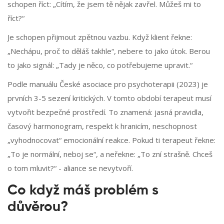
schopen říct: „Cítím, že jsem tě nějak zavřel. Můžeš mi to
říct?“
Je schopen přijmout zpětnou vazbu. Když klient řekne:
„Nechápu, proč to děláš takhle“, nebere to jako útok. Berou
to jako signál: „Tady je něco, co potřebujeme upravit.“
Podle manuálu České asociace pro psychoterapii (2023) je
prvních 3-5 sezení kritických. V tomto období terapeut musí
vytvořit bezpečné prostředí. To znamená: jasná pravidla,
časový harmonogram, respekt k hranicím, neschopnost
„vyhodnocovat“ emocionální reakce. Pokud ti terapeut řekne:
„To je normální, neboj se“, a neřekne: „To zní strašně. Chceš
o tom mluvit?“ - aliance se nevytvoří.
Co když máš problém s
důvěrou?