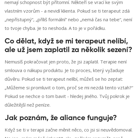
nemají schopnost být přítomní. Někteří se vrací ke svým
vlastním vzorům - a nevidí klienta. Pokud se ti terapeut zdá
„nepřístupný“, „příliš formální“ nebo „nemá čas na tebe“, není
to tvoje chyba. Je to neshoda. A to je v pořádku.
Co dělat, když se mi terapeut nelíbí,
ale už jsem zaplatil za několik sezení?
Nemusíš pokračovat jen proto, že jsi zaplatil. Terapie není
smlouva o nákupu produktu. Je to proces, který vyžaduje
důvěru. Pokud se ti terapeut nelíbí, můžeš se ho zeptat:
„Můžeme si promluvit o tom, proč se mi nezdá tento vztah?“
Pokud se nechce o tom bavit - hledej jiného. Tvůj pokrok je
důležitější než peníze.
Jak poznám, že aliance funguje?
Když se ti v terapii začne měnit něco, co jsi si neuvědomoval.