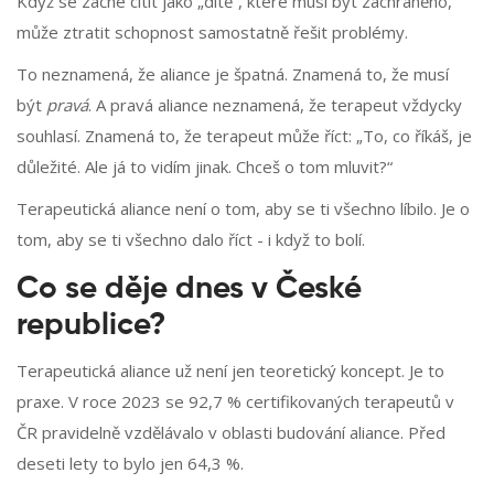
Když se začne cítit jako „dítě“, které musí být zachráněno,
může ztratit schopnost samostatně řešit problémy.
To neznamená, že aliance je špatná. Znamená to, že musí
být
pravá
. A pravá aliance neznamená, že terapeut vždycky
souhlasí. Znamená to, že terapeut může říct: „To, co říkáš, je
důležité. Ale já to vidím jinak. Chceš o tom mluvit?“
Terapeutická aliance není o tom, aby se ti všechno líbilo. Je o
tom, aby se ti všechno dalo říct - i když to bolí.
Co se děje dnes v České
republice?
Terapeutická aliance už není jen teoretický koncept. Je to
praxe. V roce 2023 se 92,7 % certifikovaných terapeutů v
ČR pravidelně vzdělávalo v oblasti budování aliance. Před
deseti lety to bylo jen 64,3 %.