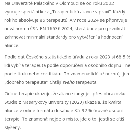
Na Univerzitě Palackého v Olomouci se od roku 2022
vyučuje speciální kurz „Terapeutická aliance v praxi“. Každý
rok ho absolvuje 85 terapeutů. A v roce 2024 se připravuje
nová norma ČSN EN 16636:2024, která bude pro prvníkrát
zahrnovat minimální standardy pro vytváření a hodnocení
aliance.
Podle dat Českého statistického úřadu z roku 2023 si 68,5 %
lidí vybírá terapeuta podle doporučení a osobního dojmu - ne
podle titulu nebo certifikátu. To znamená: lidé už nechtějí jen
„dobrého terapeuta“. Chtějí
svého
terapeuta.
Online terapie ukazuje, že aliance funguje i přes obrazovku.
Studie z Masarykovy univerzity (2023) ukázala, že kvalita
aliance v online formátu dosahuje 85-92 % úrovně osobní
terapie. To znamená: nejde o místo. Jde o to, jestli se cítíš
slyšený.