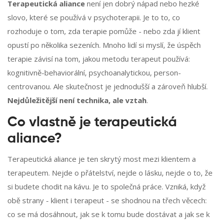
Terapeutická aliance
není jen dobrý nápad nebo hezké
slovo, které se používá v psychoterapii. Je to to, co
rozhoduje o tom, zda terapie pomůže - nebo zda jí klient
opustí po několika sezeních. Mnoho lidí si myslí, že úspěch
terapie závisí na tom, jakou metodu terapeut používá:
kognitivně-behaviorální, psychoanalytickou, person-
centrovanou. Ale skutečnost je jednodušší a zároveň hlubší.
Nejdůležitější není technika, ale vztah
.
Co vlastně je terapeutická
aliance?
Terapeutická aliance je ten skrytý most mezi klientem a
terapeutem. Nejde o přátelství, nejde o lásku, nejde o to, že
si budete chodit na kávu. Je to společná práce. Vzniká, když
obě strany - klient i terapeut - se shodnou na třech věcech:
co se má dosáhnout, jak se k tomu bude dostávat a jak se k