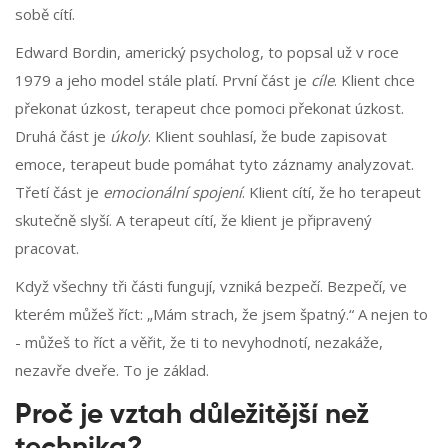
sobě cítí.
Edward Bordin, americký psycholog, to popsal už v roce
1979 a jeho model stále platí. První část je
cíle
. Klient chce
překonat úzkost, terapeut chce pomoci překonat úzkost.
Druhá část je
úkoly
. Klient souhlasí, že bude zapisovat
emoce, terapeut bude pomáhat tyto záznamy analyzovat.
Třetí část je
emocionální spojení
. Klient cítí, že ho terapeut
skutečně slyší. A terapeut cítí, že klient je připravený
pracovat.
Když všechny tři části fungují, vzniká bezpečí. Bezpečí, ve
kterém můžeš říct: „Mám strach, že jsem špatný.“ A nejen to
- můžeš to říct a věřit, že ti to nevyhodnotí, nezakáže,
nezavře dveře. To je základ.
Proč je vztah důležitější než