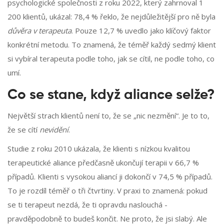
psychologické společnosti z roku 2022, který zahrnoval 1
200 klientů, ukázal: 78,4 % řeklo, že nejdůležitější pro ně byla
důvěra v terapeuta
. Pouze 12,7 % uvedlo jako klíčový faktor
konkrétní metodu. To znamená, že téměř každý sedmý klient
si vybíral terapeuta podle toho, jak se cítil, ne podle toho, co
umí.
Co se stane, když aliance selže?
Největší strach klientů není to, že se „nic nezmění“. Je to to,
že se cítí
nevidění
.
Studie z roku 2010 ukázala, že klienti s nízkou kvalitou
terapeutické aliance předčasně ukončují terapii v 66,7 %
případů. Klienti s vysokou aliancí ji dokončí v 74,5 % případů.
To je rozdíl téměř o tři čtvrtiny. V praxi to znamená: pokud
se ti terapeut nezdá, že ti opravdu naslouchá -
pravděpodobně to budeš končit. Ne proto, že jsi slabý. Ale