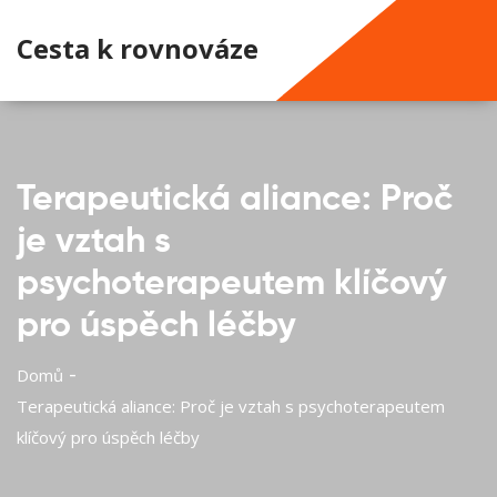
Cesta k rovnováze
Terapeutická aliance: Proč
je vztah s
psychoterapeutem klíčový
pro úspěch léčby
Domů
Terapeutická aliance: Proč je vztah s psychoterapeutem
klíčový pro úspěch léčby