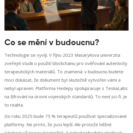
Co se mění v budoucnu?
Technologie se vyvíjí. V říjnu 2023 Masarykova univerzita
zveřejní studii o použití blockchainu pro ověřování autenticity
terapeutických materiálů. To znamená: v budoucnu budete
moci dokázat, že dokument byl skutečně vytvořen vámi a
nebyl upraven. Platforma Hedepy spolupracuje s TeskaLabs
na šifrování na úrovni vojenských standardů. To není sci-fi. Je
to realita.
Do roku 2025 bude 75 % terapeutů používat specializované
platformy. Ne proto, že jsou lepší. Ale protože běžné
nástroje už nejsou bezpečné. A pokud nebudete sledovat