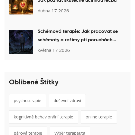
Jak poznat skutečně účinnou léčbu
dubna 17 2026
Schémová terapie: Jak pracovat se
schématy a režimy při poruchách
osobnosti
května 17 2026
Oblíbené Štítky
psychoterapie
duševní zdraví
kognitivně behaviorální terapie
online terapie
párová terapie
výběr terapeuta