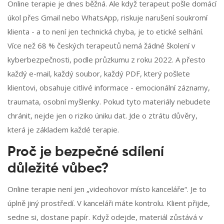
Online terapie je dnes běžná. Ale když terapeut pošle domácí
úkol přes Gmail nebo WhatsApp, riskuje narušení soukromí
klienta - a to není jen technická chyba, je to etické selhání.
Více než 68 % českých terapeutů nemá žádné školení v
kyberbezpečnosti, podle průzkumu z roku 2022. A přesto
každý e-mail, každý soubor, každý PDF, který pošlete
klientovi, obsahuje citlivé informace - emocionální záznamy,
traumata, osobní myšlenky. Pokud tyto materiály nebudete
chránit, nejde jen o riziko úniku dat. Jde o ztrátu důvěry,
která je základem každé terapie.
Proč je bezpečné sdílení
důležité vůbec?
Online terapie není jen „videohovor místo kanceláře“. Je to
úplně jiný prostředí. V kanceláři máte kontrolu. Klient přijde,
sedne si, dostane papír. Když odejde, materiál zůstává v