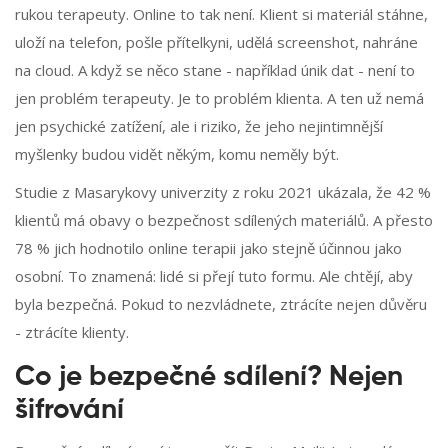
rukou terapeuty. Online to tak není. Klient si materiál stáhne,
uloží na telefon, pošle přítelkyni, udělá screenshot, nahráne
na cloud. A když se něco stane - například únik dat - není to
jen problém terapeuty. Je to problém klienta. A ten už nemá
jen psychické zatížení, ale i riziko, že jeho nejintimnější
myšlenky budou vidět někým, komu neměly být.
Studie z Masarykovy univerzity z roku 2021 ukázala, že 42 %
klientů má obavy o bezpečnost sdílených materiálů. A přesto
78 % jich hodnotilo online terapii jako stejně účinnou jako
osobní. To znamená: lidé si přejí tuto formu. Ale chtějí, aby
byla bezpečná. Pokud to nezvládnete, ztrácíte nejen důvěru
- ztrácíte klienty.
Co je bezpečné sdílení? Nejen
šifrování