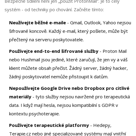
Bezpečné sdílení není jen „použít ProtonMail“. Je to celý
systém - od techniky po chování. Začněte tímto:
Neužívejte běžné e-maile
- Gmail, Outlook, Yahoo nejsou
šifrované koncově. Každý e-mail, který pošlete, může být
přečtený na serveru poskytovatele.
Používejte end-to-end šifrované služby
- Proton Mail
nebo Hushmail jsou jediné, které zaručují, že jen vy a váš
klient můžete obsah přečíst. Žádný server, žádný hacker,
žádný poskytovatel nemůže přistoupit k datům.
Nepoužívejte Google Drive nebo Dropbox pro citlivé
materiály
- tyto služby nejsou navržené pro terapeutická
data. I když mají hesla, nejsou kompatibilní s GDPR v
kontextu psychoterapie.
Používejte terapeutické platformy
- Hedepy,
Terapie.cz nebo jiné specializované systémy mají vnitřní