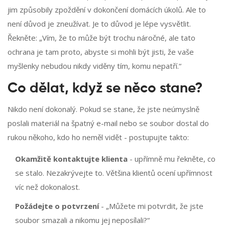
jim způsobily zpoždění v dokončení domácích úkolů. Ale to
není důvod je zneužívat. Je to důvod je lépe vysvětlit.
Řekněte: „Vím, že to může být trochu náročné, ale tato
ochrana je tam proto, abyste si mohli být jisti, že vaše
myšlenky nebudou nikdy viděny tím, komu nepatří.“
Co dělat, když se něco stane?
Nikdo není dokonalý. Pokud se stane, že jste neúmyslně
poslali materiál na špatný e-mail nebo se soubor dostal do
rukou někoho, kdo ho neměl vidět - postupujte takto:
Okamžitě kontaktujte klienta
- upřímně mu řekněte, co
se stalo. Nezakrývejte to. Většina klientů ocení upřímnost
víc než dokonalost.
Požádejte o potvrzení
- „Můžete mi potvrdit, že jste
soubor smazali a nikomu jej neposílali?“