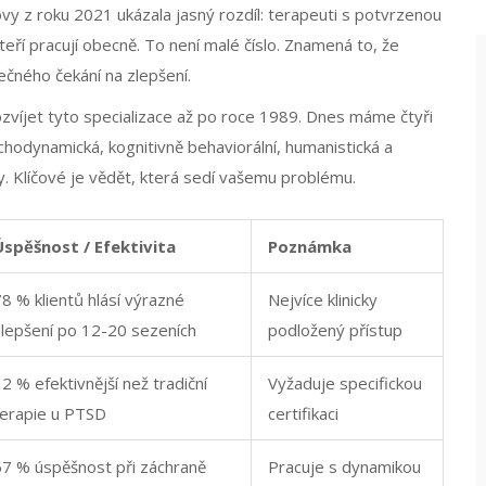
ovy z roku 2021 ukázala jasný rozdíl: terapeuti s potvrzenou
kteří pracují obecně. To není malé číslo. Znamená to, že
čného čekání na zlepšení.
zvíjet tyto specializace až po roce 1989. Dnes máme čtyři
sychodynamická, kognitivně behaviorální, humanistická a
y. Klíčové je vědět, která sedí vašemu problému.
Úspěšnost / Efektivita
Poznámka
8 % klientů hlásí výrazné
Nejvíce klinicky
zlepšení po 12-20 sezeních
podložený přístup
2 % efektivnější než tradiční
Vyžaduje specifickou
terapie u PTSD
certifikaci
67 % úspěšnost při záchraně
Pracuje s dynamikou