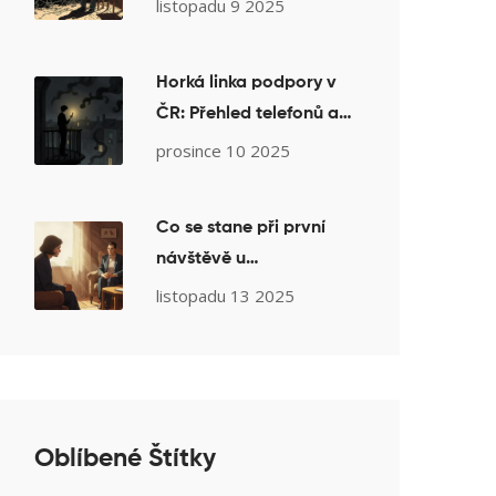
zpomalit a stabilizovat
listopadu 9 2025
proces
Horká linka podpory v
ČR: Přehled telefonů a
online poraden v krizi
prosince 10 2025
Co se stane při první
návštěvě u
psychoterapeuta: Krok
listopadu 13 2025
za krokem
Oblíbené Štítky