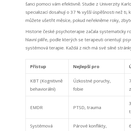
šanci pomoci vám efektivně. Studie z Univerzity Karl
specializací dosahují o 37 % vyšší úspěšnosti než ti, 
můžete ušetřit měsíce, pokud neřekněme roky, zbyte
Historie české psychoterapie začala systematicky ro
hlavní pilíře, podle kterých se terapeuti orientují: p
systémová terapie. Každá z nich má své silné stránk
Přístup
Nejlepší pro
KBT (Kognitivně
Úzkostné poruchy,
7
behaviorální)
fobie
3
EMDR
PTSD, trauma
Systémová
Párové konflikty,