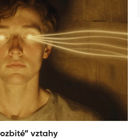
rozbité“ vztahy