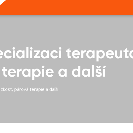
cializaci terapeut
terapie a další
zkost, párová terapie a další