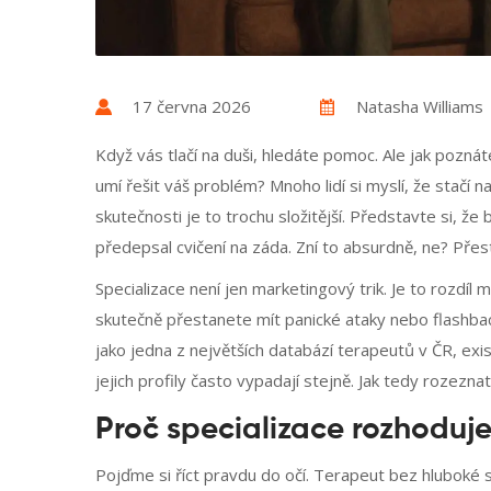
17 června 2026
Natasha Williams
Když vás tlačí na duši, hledáte pomoc. Ale jak pozná
umí řešit váš problém? Mnoho lidí si myslí, že stačí 
skutečnosti je to trochu složitější. Představte si, ž
předepsal cvičení na záda. Zní to absurdně, ne? Přes
Specializace není jen marketingový trik. Je to rozdíl 
skutečně přestanete mít panické ataky nebo flashba
jako jedna z největších databází terapeutů v ČR, exi
jejich profily často vypadají stejně. Jak tedy rozezn
Proč specializace rozhoduj
Pojďme si říct pravdu do očí. Terapeut bez hluboké