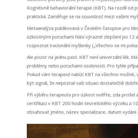
Kognitivně behaviorální terapie (KBT)
. Na rozdíl od 
praktická. Zaměřuje se na souvislost mezi vašimi myš
Metaanalýza publikovaná v Českém časopise pro klini
úzkostnými poruchami hlásí výrazné zlepšení po 12 až
rozpoznat iracionální myšlenky („Všechno se mi pokazí“
Ale pozor na jednu past. KBT není univerzální lék. Má
problémy nebo poruchami osobnosti. Pro tyhle přípa
Pokud vám terapeut nabízí KBT na všechno možné, v
být signál, že nepoznal vaši situaci dostatečně dobře
Při výběru terapeuta pro úzkost ověřte, zda prošel 
certifikaci v KBT 200 hodin teoretického výcviku a 10
obsahovat jméno, název specializace, datum vydání a 