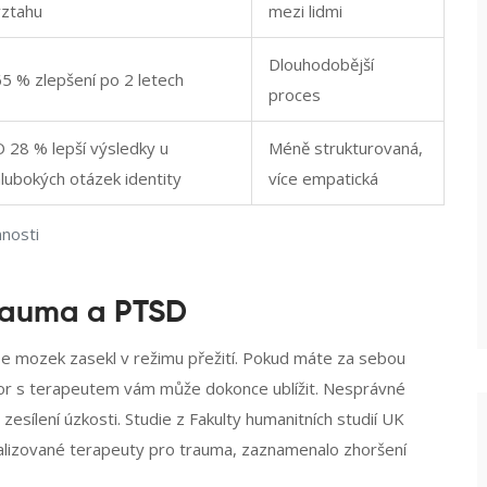
vztahu
mezi lidmi
Dlouhodobější
65 % zlepšení po 2 letech
proces
O 28 % lepší výsledky u
Méně strukturovaná,
lubokých otázek identity
více empatická
nnosti
rauma a PTSD
 se mozek zasekl v režimu přežití. Pokud máte za sebou
vor s terapeutem vám může dokonce ublížit. Nesprávné
esílení úzkosti. Studie z Fakulty humanitních studií UK
cializované terapeuty pro trauma, zaznamenalo zhoršení