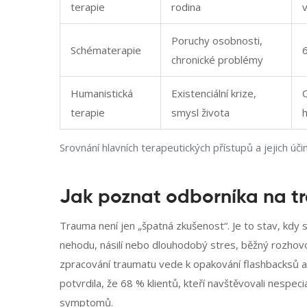
terapie
rodina
Poruchy osobnosti,
Schématerapie
chronické problémy
Humanistická
Existenciální krize,
terapie
smysl života
h
Srovnání hlavních terapeutických přístupů a jejich úči
Jak poznat odborníka na t
Trauma není jen „špatná zkušenost“. Je to stav, kdy
nehodu, násilí nebo dlouhodobý stres, běžný rozho
zpracování traumatu vede k opakování flashbacksů a z
potvrdila, že 68 % klientů, kteří navštěvovali nespe
symptomů.