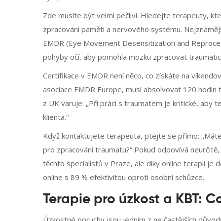
Zde musíte být velmi pečliví. Hledejte terapeuty, kt
zpracování paměti a nervového systému. Nejznáměj
EMDR
(
Eye Movement Desensitization and Reproce
pohyby očí, aby pomohla mozku zpracovat traumatick
Certifikace v EMDR není něco, co získáte na víkend
asociace
EMDR Europe
, musí absolvovat 120 hodin 
z UK varuje: „Při práci s traumatem je kritické, aby t
klienta.“
Když kontaktujete terapeuta, ptejte se přímo: „Mát
pro zpracování traumatu?“ Pokud odpovívá neurčitě, h
těchto specialistů v Praze, ale díky online terapii je
online s 89 % efektivitou oproti osobní schůzce.
Terapie pro úzkost a KBT: 
Úzkostné poruchy jsou jedním z nejčastějších důvodů