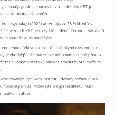
psychoanalýzy, kde se hodiny bavíte o dětství, KBT je
lenkami, pocity a chováním.
ckou psychologii (2022) potvrzuje, že 78 % klientů s
 20 sezeních KBT. Je to rychlé a cílené. Terapeut vás naučí
) a nahradit je realističtějšími.
 omezenou efektivitu u klientů s hlubokými existenciálními
dy je vhodnější schématerapie nebo humanistický přístup.
četně hlubokých otazníků ohledně smyslu života, může to
.
akreditovaným výcvikem. Institut
Odyssey
požaduje pro
0 hodin supervize. Požádejte o kopii certifikátu. Musí
razítko instituce.