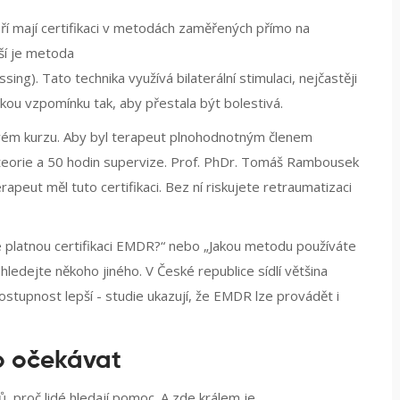
eří mají certifikaci v metodách zaměřených přímo na
ší je metoda
ssing
)
. Tato technika využívá bilaterální stimulaci, nejčastěji
ou vzpomínku tak, aby přestala být bolestivá.
ovém kurzu. Aby byl terapeut plnohodnotným členem
teorie a 50 hodin supervize. Prof. PhDr. Tomáš Rambousek
erapeut měl tuto certifikaci. Bez ní riskujete retraumatizaci
e platnou certifikaci EMDR?“ nebo „Jakou metodu používáte
ledejte někoho jiného. V České republice sídlí většina
 dostupnost lepší - studie ukazují, že EMDR lze provádět i
Co očekávat
, proč lidé hledají pomoc. A zde králem je