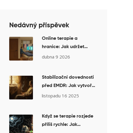
Nedávný příspěvek
Online terapie a
hranice: Jak udržet
profesionalitu na dálku
dubna 9 2026
Stabilizační dovednosti
před EMDR: Jak vytvořit
bezpečné kotvy a
listopadu 16 2025
vnitřní zdroje pro
terapii PTSD
Když se terapie rozjede
příliš rychle: Jak