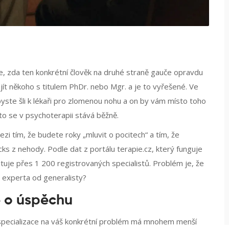
te, zda ten konkrétní člověk na druhé straně gauče opravdu
najít někoho s titulem PhDr. nebo Mgr. a je to vyřešené. Ve
e byste šli k lékaři pro zlomenou nohu a on by vám místo toho
to se v psychoterapii stává běžně.
mezi tím, že budete roky „mluvit o pocitech“ a tím, že
cks z nehody. Podle dat z portálu
terapie.cz
, který funguje
stuje přes 1 200 registrovaných specialistů. Problém je, že
at experta od generalisty?
e o úspěchu
 specializace na váš konkrétní problém má mnohem menší