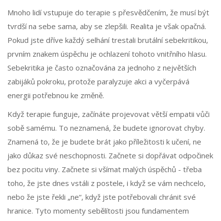
Mnoho lidí vstupuje do terapie s přesvědčením, že musí být
tvrdší na sebe sama, aby se zlepšili. Realita je však opačná.
Pokud jste dříve každý selhání trestali brutální sebekritikou,
prvním znakem úspěchu je ochlazení tohoto vnitřního hlasu.
Sebekritika je často označována za jednoho z největších
zabijáků pokroku, protože paralyzuje akci a vyčerpává
energii potřebnou ke změně.
Když terapie funguje, začínáte projevovat větší empatii vůči
sobě samému. To neznamená, že budete ignorovat chyby.
Znamená to, že je budete brát jako příležitosti k učení, ne
jako důkaz své neschopnosti. Začnete si dopřávat odpočinek
bez pocitu viny. Začnete si všímat malých úspěchů - třeba
toho, že jste dnes vstáli z postele, i když se vám nechcelo,
nebo že jste řekli „ne“, když jste potřebovali chránit své
hranice. Tyto momenty sebělítosti jsou fundamentem