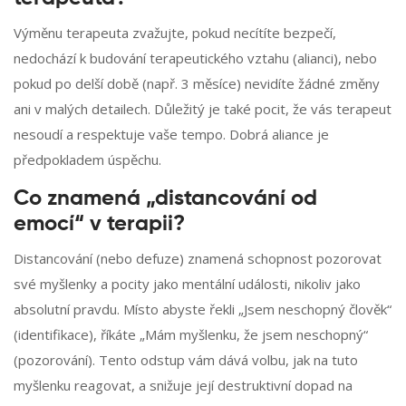
Výměnu terapeuta zvažujte, pokud necítíte bezpečí,
nedochází k budování terapeutického vztahu (alianci), nebo
pokud po delší době (např. 3 měsíce) nevidíte žádné změny
ani v malých detailech. Důležitý je také pocit, že vás terapeut
nesoudí a respektuje vaše tempo. Dobrá aliance je
předpokladem úspěchu.
Co znamená „distancování od
emocí“ v terapii?
Distancování (nebo defuze) znamená schopnost pozorovat
své myšlenky a pocity jako mentální události, nikoliv jako
absolutní pravdu. Místo abyste řekli „Jsem neschopný člověk“
(identifikace), říkáte „Mám myšlenku, že jsem neschopný“
(pozorování). Tento odstup vám dává volbu, jak na tuto
myšlenku reagovat, a snižuje její destruktivní dopad na