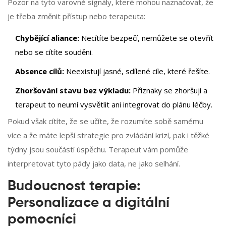
Pozor na tyto varovné signály, které mohou naznačovat, že
je třeba změnit přístup nebo terapeuta:
Chybějící aliance:
Necítíte bezpečí, nemůžete se otevřít
nebo se cítíte souděni.
Absence cílů:
Neexistují jasné, sdílené cíle, které řešíte.
Zhoršování stavu bez výkladu:
Příznaky se zhoršují a
terapeut to neumí vysvětlit ani integrovat do plánu léčby.
Pokud však cítíte, že se učíte, že rozumíte sobě samému
více a že máte lepší strategie pro zvládání krizí, pak i těžké
týdny jsou součástí úspěchu. Terapeut vám pomůže
interpretovat tyto pády jako data, ne jako selhání.
Budoucnost terapie:
Personalizace a digitální
pomocníci