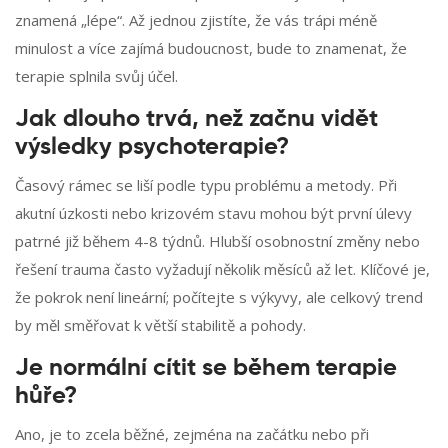
znamená „lépe“. Až jednou zjistíte, že vás trápi méně
minulost a více zajímá budoucnost, bude to znamenat, že
terapie splnila svůj účel.
Jak dlouho trvá, než začnu vidět
výsledky psychoterapie?
Časový rámec se liší podle typu problému a metody. Při
akutní úzkosti nebo krizovém stavu mohou být první úlevy
patrné již během 4-8 týdnů. Hlubší osobnostní změny nebo
řešení trauma často vyžadují několik měsíců až let. Klíčové je,
že pokrok není lineární; počítejte s výkyvy, ale celkový trend
by měl směřovat k větší stabilitě a pohody.
Je normální cítit se během terapie
hůře?
Ano, je to zcela běžné, zejména na začátku nebo při