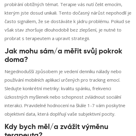
probírání obtížných témat. Terapie vás nutí čelit emocím,
kterým jste dosud unikali. Tento dočasný nárůst nepohodlí je
často signálem, že se dostáváte k jádru problému. Pokud se
však stav zhoršuje dlouhodobě bez zlepšení, je nutné to
probrat s terapeutem a upravit strategii.
Jak mohu sám/a měřit svůj pokrok
doma?
Nejjednodušší způsobem je vedení denníku nálady nebo
používání mobilních aplikací určených pro tracking emocí.
Sledujte konkrétní metriky: kvalitu spánku, frekvenci
úzkostných myšlenek nebo schopnost zvládnout sociální
interakci. Pravidelné hodnocení na škále 1-7 vám poskytne
objektivní data, která doplňují vaše subjektivní pocity.
Kdy bych měl/a zvážit výměnu
terapeuta?