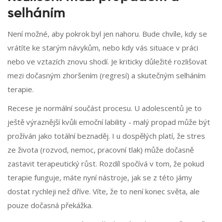
selháním
Není možné, aby pokrok byl jen nahoru. Bude chvíle, kdy se
vrátíte ke starým návykům, nebo kdy vás situace v práci
nebo ve vztazích znovu shodí. Je kriticky důležité rozlišovat
mezi dočasným zhoršením (regresí) a skutečným selháním
terapie.
Recese je normální součást procesu. U adolescentů je to
ještě výraznější kvůli emoční lability - malý propad může být
prožíván jako totální beznaděj. I u dospělých platí, že stres
ze života (rozvod, nemoc, pracovní tlak) může dočasně
zastavit terapeutický růst. Rozdíl spočívá v tom, že pokud
terapie funguje, máte nyní nástroje, jak se z této jámy
dostat rychleji než dříve. Víte, že to není konec světa, ale
pouze dočasná překážka.