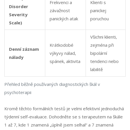
Frekvenci a
Klienti s
Disorder
závažnost
panickej
Severity
panických atak
poruchou
Scale)
Všichni klienti,
Krátkodobé
zejména při
Denní záznam
výkyvy nálad,
bipolární
nálady
spánek, aktivita
tendenci nebo
labilitě
Přehled běžně používaných diagnostických škál v
psychoterapii
Kromě těchto formálních testů je velmi efektivní jednoduchá
týdenní self-evaluace. Dohodněte se s terapeutem na škále
1 až 7, kde 1 znamená „úplně jsem selhal“ a 7 znamená