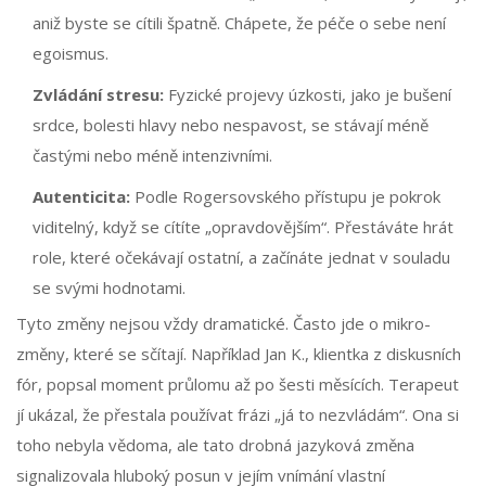
aniž byste se cítili špatně. Chápete, že péče o sebe není
egoismus.
Zvládání stresu:
Fyzické projevy úzkosti, jako je bušení
srdce, bolesti hlavy nebo nespavost, se stávají méně
častými nebo méně intenzivními.
Autenticita:
Podle Rogersovského přístupu je pokrok
viditelný, když se cítíte „opravdovějším“. Přestáváte hrát
role, které očekávají ostatní, a začínáte jednat v souladu
se svými hodnotami.
Tyto změny nejsou vždy dramatické. Často jde o mikro-
změny, které se sčítají. Například Jan K., klientka z diskusních
fór, popsal moment průlomu až po šesti měsících. Terapeut
jí ukázal, že přestala používat frázi „já to nezvládám“. Ona si
toho nebyla vědoma, ale tato drobná jazyková změna
signalizovala hluboký posun v jejím vnímání vlastní