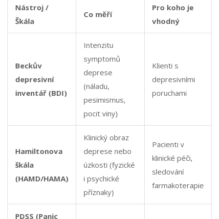
Nástroj /
Pro koho je
Co měří
Škála
vhodný
Intenzitu
symptomů
Beckův
Klienti s
deprese
depresivní
depresivními
(náladu,
inventář (BDI)
poruchami
pesimismus,
pocit viny)
Klinický obraz
Pacienti v
Hamiltonova
deprese nebo
klinické péči,
škála
úzkosti (fyzické
sledování
(HAMD/HAMA)
i psychické
farmakoterapie
příznaky)
PDSS (Panic