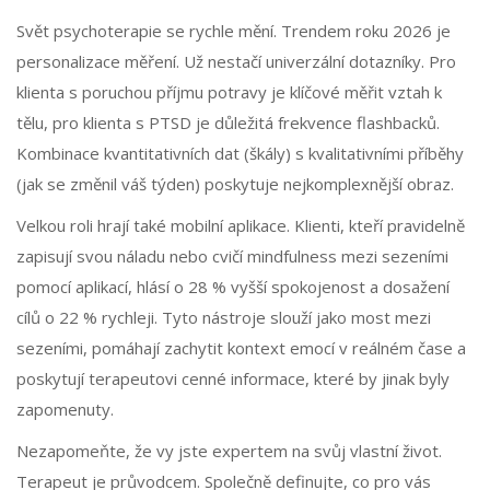
Svět psychoterapie se rychle mění. Trendem roku 2026 je
personalizace měření. Už nestačí univerzální dotazníky. Pro
klienta s poruchou příjmu potravy je klíčové měřit vztah k
tělu, pro klienta s PTSD je důležitá frekvence flashbacků.
Kombinace kvantitativních dat (škály) s kvalitativními příběhy
(jak se změnil váš týden) poskytuje nejkomplexnější obraz.
Velkou roli hrají také mobilní aplikace. Klienti, kteří pravidelně
zapisují svou náladu nebo cvičí mindfulness mezi sezeními
pomocí aplikací, hlásí o 28 % vyšší spokojenost a dosažení
cílů o 22 % rychleji. Tyto nástroje slouží jako most mezi
sezeními, pomáhají zachytit kontext emocí v reálném čase a
poskytují terapeutovi cenné informace, které by jinak byly
zapomenuty.
Nezapomeňte, že vy jste expertem na svůj vlastní život.
Terapeut je průvodcem. Společně definujte, co pro vás