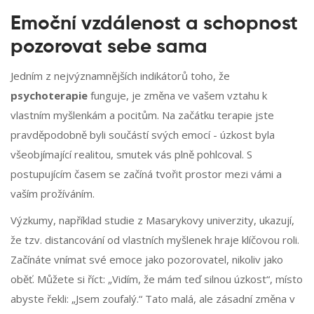
Emoční vzdálenost a schopnost
pozorovat sebe sama
Jedním z nejvýznamnějších indikátorů toho, že
psychoterapie
funguje, je změna ve vašem vztahu k
vlastním myšlenkám a pocitům. Na začátku terapie jste
pravděpodobně byli součástí svých emocí - úzkost byla
všeobjímající realitou, smutek vás plně pohlcoval. S
postupujícím časem se začíná tvořit prostor mezi vámi a
vaším prožíváním.
Výzkumy, například studie z Masarykovy univerzity, ukazují,
že tzv. distancování od vlastních myšlenek hraje klíčovou roli.
Začínáte vnímat své emoce jako pozorovatel, nikoliv jako
oběť. Můžete si říct: „Vidím, že mám teď silnou úzkost“, místo
abyste řekli: „Jsem zoufalý.“ Tato malá, ale zásadní změna v