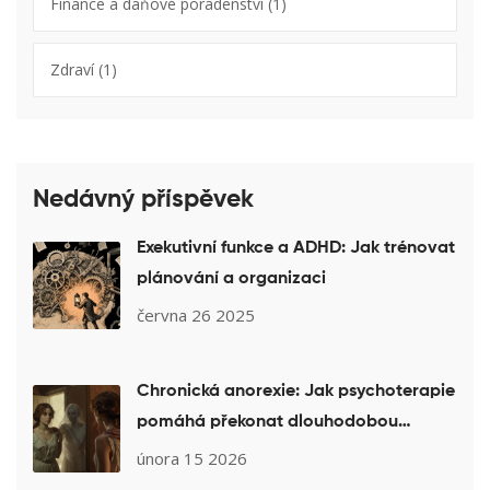
Finance a daňové poradenství
(1)
Zdraví
(1)
Nedávný příspěvek
Exekutivní funkce a ADHD: Jak trénovat
plánování a organizaci
června 26 2025
Chronická anorexie: Jak psychoterapie
pomáhá překonat dlouhodobou
poruchu příjmu potravy
února 15 2026