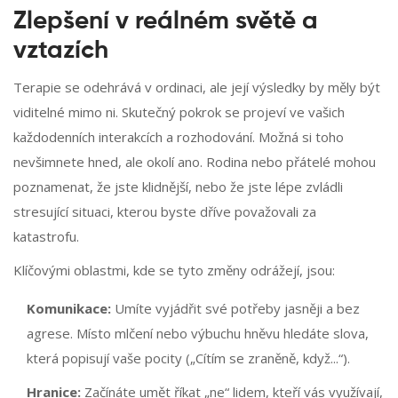
Zlepšení v reálném světě a
vztazích
Terapie se odehrává v ordinaci, ale její výsledky by měly být
viditelné mimo ni. Skutečný pokrok se projeví ve vašich
každodenních interakcích a rozhodování. Možná si toho
nevšimnete hned, ale okolí ano. Rodina nebo přátelé mohou
poznamenat, že jste klidnější, nebo že jste lépe zvládli
stresující situaci, kterou byste dříve považovali za
katastrofu.
Klíčovými oblastmi, kde se tyto změny odrážejí, jsou:
Komunikace:
Umíte vyjádřit své potřeby jasněji a bez
agrese. Místo mlčení nebo výbuchu hněvu hledáte slova,
která popisují vaše pocity („Cítím se zraněně, když...“).
Hranice:
Začínáte umět říkat „ne“ lidem, kteří vás využívají,