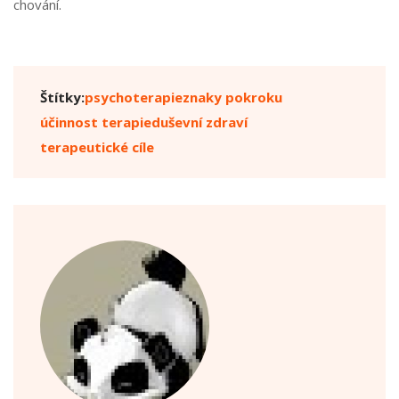
chování.
Štítky:
psychoterapie
znaky pokroku
účinnost terapie
duševní zdraví
terapeutické cíle