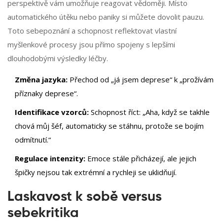
perspektivě vám umožňuje reagovat vědoměji. Místo
automatického útěku nebo paniky si můžete dovolit pauzu.
Toto sebepoznání a schopnost reflektovat vlastní
myšlenkové procesy jsou přímo spojeny s lepšími
dlouhodobými výsledky léčby.
Změna jazyka:
Přechod od „já jsem deprese“ k „prožívám
příznaky deprese“.
Identifikace vzorců:
Schopnost říct: „Aha, když se takhle
chová můj šéf, automaticky se stáhnu, protože se bojím
odmítnutí.“
Regulace intenzity:
Emoce stále přicházejí, ale jejich
špičky nejsou tak extrémní a rychleji se uklidňují.
Laskavost k sobě versus
sebekritika