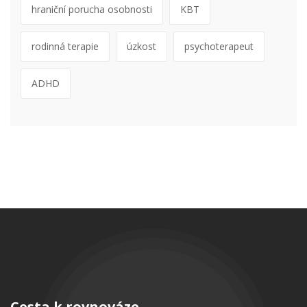
hraniční porucha osobnosti
KBT
rodinná terapie
úzkost
psychoterapeut
ADHD
Cesta k rovnováze