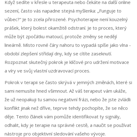
Když sedíte v křesle u terapeuta nebo čekáte na další online
sezení, často vás napadne stejná myšlenka: „Funguje to
vůbec?“ Je to zcela přirozené. Psychoterapie není kouzelný
prášek, který bolest okamžitě odstraní. Je to proces, který
může být zpočátku matoucí, protože změny se nedějí
lineárně. Místo rovné čáry nahoru to vypadá spíše jako vlna -
období zlepšení střídají dny, kdy se cítíte zaseknutí.
Rozpoznat skutečný pokrok je klíčové pro udržení motivace
a víry ve svůj vlastní uzdravovací proces.
Pokrok v terapii se často skrývá v jemných změnách, které si
sami nemusíte hned všimnout. Až váš terapeut vám ukáže,
že už neopakuji tu samou negativní frázi, nebo že jste zvládli
konflikt jinak než dříve, teprve tehdy pochopíte, že se něco
děje. Tento článek vám pomůže identifikovat ty signály,
odhalit, kdy je terapie na správné cestě, a naučit se používat
nástroje pro objektivní sledování vašeho vývoje.