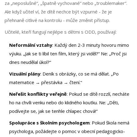
za „neposlušné“, „špatně vychované“ nebo „troublemaker“.
Ale když učitel ví, že dítě nechce být vzpurné - že je
přehnaně citlivé na kontrolu - může změnit přístup.
Učitelé, kteří fungují nejlépe s dětmi s ODD, používají:
Neformální vztahy
: Každý den 2-3 minuty hovoru mimo
výuku. „Jak se ti líbil ten film, který jsi viděl?“ Ne: „Proč jsi
dnes neudělal úkol?“
Vizuální plány
: Deník s obrázky, co se má dělat. „Po
matematice → přestávka → čtení.“
Neřešit konflikty veřejně
: Pokud se dítě rozzlí, necháte
ho na chvíli venku nebo do klidného koutku. Ne: „Děti,
podívejte se, jak se tenhle chlapec chová!“
Spolupráce s školním psychologem
: Pokud škola nemá
psychologa, požádejte o pomoc v obecní pedagogicko-