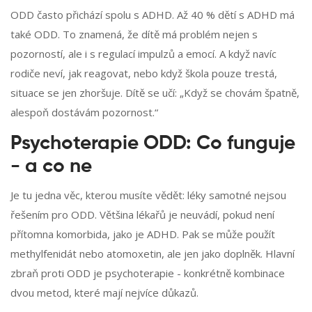
ODD často přichází spolu s ADHD. Až 40 % dětí s ADHD má
také ODD. To znamená, že dítě má problém nejen s
pozorností, ale i s regulací impulzů a emocí. A když navíc
rodiče neví, jak reagovat, nebo když škola pouze trestá,
situace se jen zhoršuje. Dítě se učí: „Když se chovám špatně,
alespoň dostávám pozornost.“
Psychoterapie ODD: Co funguje
- a co ne
Je tu jedna věc, kterou musíte vědět: léky samotné nejsou
řešením pro ODD. Většina lékařů je neuvádí, pokud není
přítomna komorbida, jako je ADHD. Pak se může použít
methylfenidát nebo atomoxetin, ale jen jako doplněk. Hlavní
zbraň proti ODD je psychoterapie - konkrétně kombinace
dvou metod, které mají nejvíce důkazů.