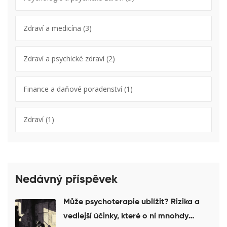
Zdraví a medicína
(3)
Zdraví a psychické zdraví
(2)
Finance a daňové poradenství
(1)
Zdraví
(1)
Nedávný příspěvek
Může psychoterapie ublížit? Rizika a
vedlejší účinky, které o ní mnohdy