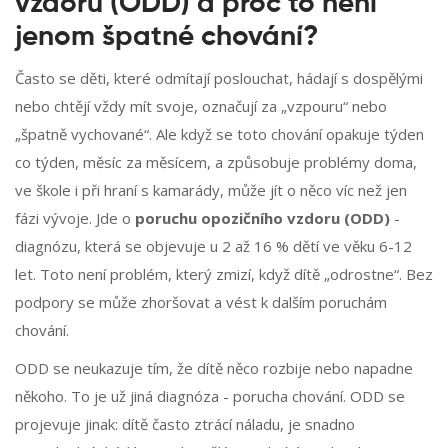
vzdoru (ODD) a proč to není
jenom špatné chování?
Často se děti, které odmítají poslouchat, hádají s dospělými
nebo chtějí vždy mít svoje, označují za „vzpouru“ nebo
„špatně vychované“. Ale když se toto chování opakuje týden
co týden, měsíc za měsícem, a způsobuje problémy doma,
ve škole i při hraní s kamarády, může jít o něco víc než jen
fázi vývoje. Jde o
poruchu opozičního vzdoru (ODD)
-
diagnózu, která se objevuje u 2 až 16 % dětí ve věku 6-12
let. Toto není problém, který zmizí, když dítě „odrostne“. Bez
podpory se může zhoršovat a vést k dalším poruchám
chování.
ODD se neukazuje tím, že dítě něco rozbije nebo napadne
někoho. To je už jiná diagnóza - porucha chování. ODD se
projevuje jinak: dítě často ztrácí náladu, je snadno