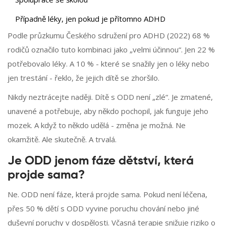
Případně léky, jen pokud je přítomno ADHD
Podle průzkumu Českého sdružení pro ADHD (2022) 68 %
rodičů označilo tuto kombinaci jako „velmi účinnou“. Jen 22 %
potřebovalo léky. A 10 % - které se snažily jen o léky nebo
jen trestání - řeklo, že jejich dítě se zhoršilo.
Nikdy neztrácejte naději. Dítě s ODD není „zlé“. Je zmatené,
unavené a potřebuje, aby někdo pochopil, jak funguje jeho
mozek. A když to někdo udělá - změna je možná. Ne
okamžitě. Ale skutečně. A trvalá.
Je ODD jenom fáze dětství, která
projde sama?
Ne. ODD není fáze, která projde sama. Pokud není léčena,
přes 50 % dětí s ODD vyvine poruchu chování nebo jiné
duševní poruchy v dospělosti. Včasná terapie snižuje riziko o