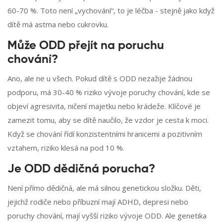
60-70 %. Toto není „vychování“, to je léčba - stejně jako když
dítě má astma nebo cukrovku.
Může ODD přejít na poruchu
chování?
Ano, ale ne u všech. Pokud dítě s ODD nezažije žádnou
podporu, má 30-40 % riziko vývoje poruchy chování, kde se
objeví agresivita, ničení majetku nebo krádeže. Klíčové je
zamezit tomu, aby se dítě naučilo, že vzdor je cesta k moci.
Když se chování řídí konzistentními hranicemi a pozitivním
vztahem, riziko klesá na pod 10 %.
Je ODD dědičná porucha?
Není přímo dědičná, ale má silnou genetickou složku. Děti,
jejichž rodiče nebo příbuzní mají ADHD, depresi nebo
poruchy chování, mají vyšší riziko vývoje ODD. Ale genetika