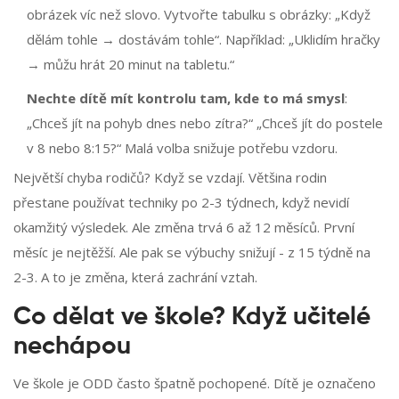
obrázek víc než slovo. Vytvořte tabulku s obrázky: „Když
dělám tohle → dostávám tohle“. Například: „Uklidím hračky
→ můžu hrát 20 minut na tabletu.“
Nechte dítě mít kontrolu tam, kde to má smysl
:
„Chceš jít na pohyb dnes nebo zítra?“ „Chceš jít do postele
v 8 nebo 8:15?“ Malá volba snižuje potřebu vzdoru.
Největší chyba rodičů? Když se vzdají. Většina rodin
přestane používat techniky po 2-3 týdnech, když nevidí
okamžitý výsledek. Ale změna trvá 6 až 12 měsíců. První
měsíc je nejtěžší. Ale pak se výbuchy snižují - z 15 týdně na
2-3. A to je změna, která zachrání vztah.
Co dělat ve škole? Když učitelé
nechápou
Ve škole je ODD často špatně pochopené. Dítě je označeno