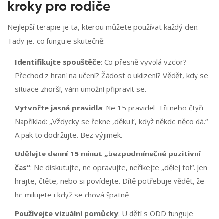
kroky pro rodiče
Nejlepší terapie je ta, kterou můžete používat každý den.
Tady je, co funguje skutečně:
Identifikujte spouštěče
: Co přesně vyvolá vzdor?
Přechod z hraní na učení? Žádost o uklizení? Vědět, kdy se
situace zhorší, vám umožní připravit se.
Vytvořte jasná pravidla
: Ne 15 pravidel. Tři nebo čtyři.
Například: „Vždycky se řekne ‚děkuji‘, když někdo něco dá.“
A pak to dodržujte. Bez výjimek.
Udělejte denní 15 minut „bezpodmínečné pozitivní
čas“
: Ne diskutujte, ne opravujte, neříkejte „dělej to!“. Jen
hrajte, čtěte, nebo si povídejte. Dítě potřebuje vědět, že
ho milujete i když se chová špatně.
Používejte vizuální pomůcky
: U dětí s ODD funguje