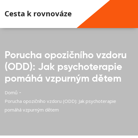
Cesta k rovnováze
Porucha opozičního vzdoru
(ODD): Jak psychoterapie
pomáhá vzpurným dětem
Domů
Porucha opozičního vzdoru (ODD): Jak psychoterapie
pomáhá vzpurným dětem