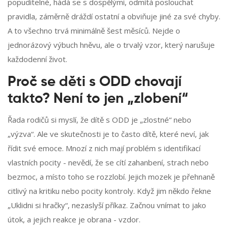
popuditelné, hádá se s dospělými, odmítá poslouchat
pravidla, záměrně dráždí ostatní a obviňuje jiné za své chyby.
A to všechno trvá minimálně šest měsíců. Nejde o
jednorázový výbuch hněvu, ale o trvalý vzor, který narušuje
každodenní život.
Proč se děti s ODD chovají
takto? Není to jen „zlobení“
Řada rodičů si myslí, že dítě s ODD je „zlostné“ nebo
„výzva“. Ale ve skutečnosti je to často dítě, které neví, jak
řídit své emoce. Mnozí z nich mají problém s identifikací
vlastních pocity - nevědí, že se cítí zahanbení, strach nebo
bezmoc, a místo toho se rozzlobí. Jejich mozek je přehnaně
citlivý na kritiku nebo pocity kontroly. Když jim někdo řekne
„Uklidni si hračky“, nezaslyší příkaz. Začnou vnímat to jako
útok, a jejich reakce je obrana - vzdor.