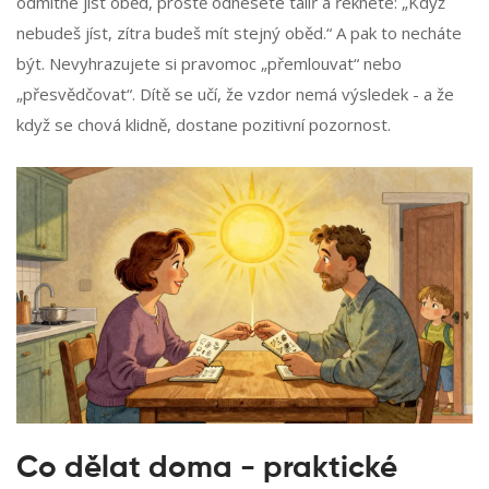
odmítne jíst oběd, prostě odnesete talíř a řeknete: „Když
nebudeš jíst, zítra budeš mít stejný oběd.“ A pak to necháte
být. Nevyhrazujete si pravomoc „přemlouvat“ nebo
„přesvědčovat“. Dítě se učí, že vzdor nemá výsledek - a že
když se chová klidně, dostane pozitivní pozornost.
Co dělat doma - praktické