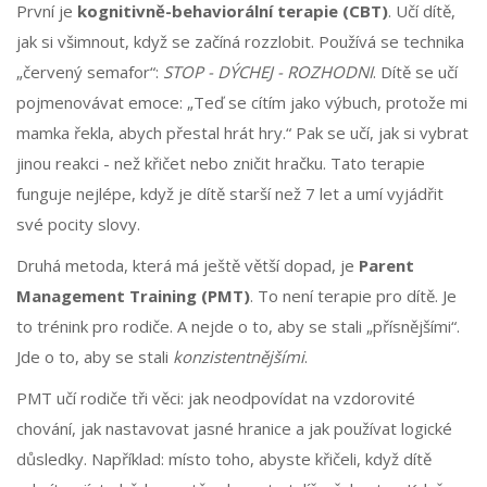
První je
kognitivně-behaviorální terapie (CBT)
. Učí dítě,
jak si všimnout, když se začíná rozzlobit. Používá se technika
„červený semafor“:
STOP - DÝCHEJ - ROZHODNI
. Dítě se učí
pojmenovávat emoce: „Teď se cítím jako výbuch, protože mi
mamka řekla, abych přestal hrát hry.“ Pak se učí, jak si vybrat
jinou reakci - než křičet nebo zničit hračku. Tato terapie
funguje nejlépe, když je dítě starší než 7 let a umí vyjádřit
své pocity slovy.
Druhá metoda, která má ještě větší dopad, je
Parent
Management Training (PMT)
. To není terapie pro dítě. Je
to trénink pro rodiče. A nejde o to, aby se stali „přísnějšími“.
Jde o to, aby se stali
konzistentnějšími
.
PMT učí rodiče tři věci: jak neodpovídat na vzdorovité
chování, jak nastavovat jasné hranice a jak používat logické
důsledky. Například: místo toho, abyste křičeli, když dítě