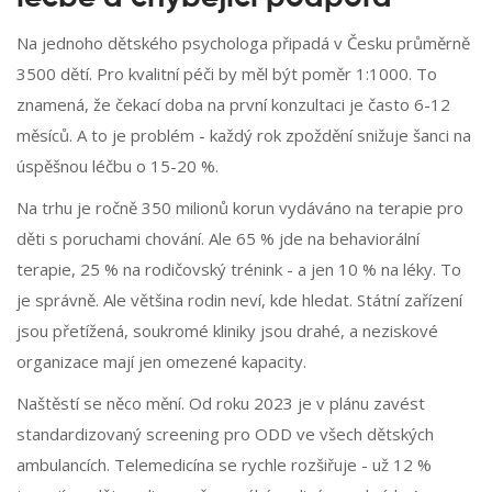
Na jednoho dětského psychologa připadá v Česku průměrně
3500 dětí. Pro kvalitní péči by měl být poměr 1:1000. To
znamená, že čekací doba na první konzultaci je často 6-12
měsíců. A to je problém - každý rok zpoždění snižuje šanci na
úspěšnou léčbu o 15-20 %.
Na trhu je ročně 350 milionů korun vydáváno na terapie pro
děti s poruchami chování. Ale 65 % jde na behaviorální
terapie, 25 % na rodičovský trénink - a jen 10 % na léky. To
je správně. Ale většina rodin neví, kde hledat. Státní zařízení
jsou přetížená, soukromé kliniky jsou drahé, a neziskové
organizace mají jen omezené kapacity.
Naštěstí se něco mění. Od roku 2023 je v plánu zavést
standardizovaný screening pro ODD ve všech dětských
ambulancích. Telemedicína se rychle rozšiřuje - už 12 %