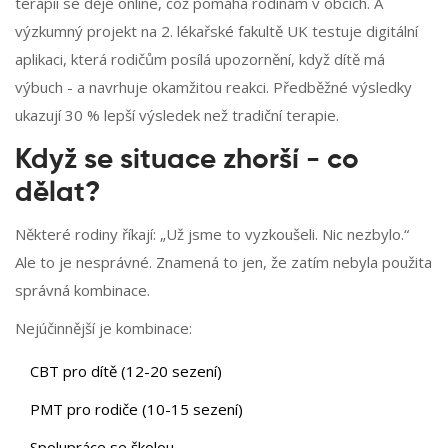
terapií se děje online, což pomáhá rodinám v obcích. A
výzkumný projekt na 2. lékařské fakultě UK testuje digitální
aplikaci, která rodičům posílá upozornění, když dítě má
výbuch - a navrhuje okamžitou reakci. Předběžné výsledky
ukazují 30 % lepší výsledek než tradiční terapie.
Když se situace zhorší - co
dělat?
Některé rodiny říkají: „Už jsme to vyzkoušeli. Nic nezbylo.“
Ale to je nesprávné. Znamená to jen, že zatím nebyla použita
správná kombinace.
Nejúčinnější je kombinace:
CBT pro dítě (12-20 sezení)
PMT pro rodiče (10-15 sezení)
Spolupráce se školou