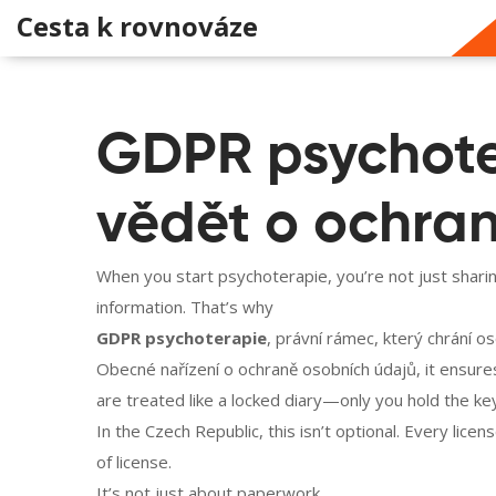
Cesta k rovnováze
GDPR psychote
vědět o ochran
When you start psychoterapie, you’re not just shar
information. That’s why
GDPR psychoterapie
,
právní rámec, který chrání os
Obecné nařízení o ochraně osobních údajů
, it ensur
are treated like a locked diary—only you hold the ke
In the Czech Republic, this isn’t optional. Every licen
of license.
It’s not just about paperwork.