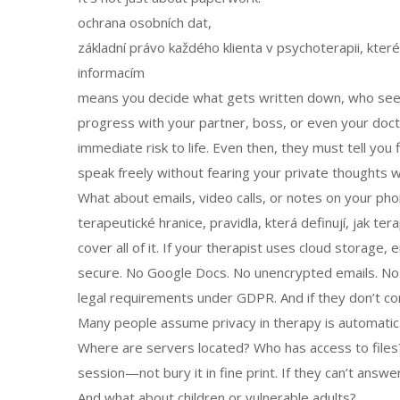
ochrana osobních dat
,
základní právo každého klienta v psychoterapii, které
informacím
means you decide what gets written down, who sees i
progress with your partner, boss, or even your doc
immediate risk to life. Even then, they must tell you f
speak freely without fearing your private thoughts wil
What about emails, video calls, or notes on your ph
terapeutické hranice
,
pravidla, která definují, jak te
cover all of it. If your therapist uses cloud storag
secure. No Google Docs. No unencrypted emails. No
legal requirements under GDPR. And if they don’t co
Many people assume privacy in therapy is automatic.
Where are servers located? Who has access to files? A
session—not bury it in fine print. If they can’t answer,
And what about children or vulnerable adults?