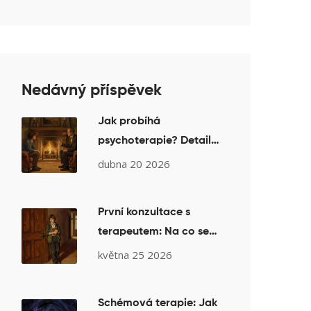
Nedávný příspěvek
Jak probíhá
psychoterapie? Detailní
průvodce fázemi léčby
dubna 20 2026
od začátku do konce
První konzultace s
terapeutem: Na co se
připravit a co očekávat
května 25 2026
Schémová terapie: Jak