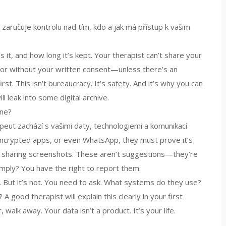
 zaručuje kontrolu nad tím, kdo a jak má přístup k vašim
t, and how long it’s kept. Your therapist can’t share your
tor without your written consent—unless there’s an
irst. This isn’t bureaucracy. It’s safety. And it’s why you can
l leak into some digital archive.
one?
rapeut zachází s vašimi daty, technologiemi a komunikací
e, encrypted apps, or even WhatsApp, they must prove it’s
 sharing screenshots. These aren’t suggestions—they’re
mply? You have the right to report them.
 But it’s not. You need to ask. What systems do they use?
 good therapist will explain this clearly in your first
 walk away. Your data isn’t a product. It’s your life.