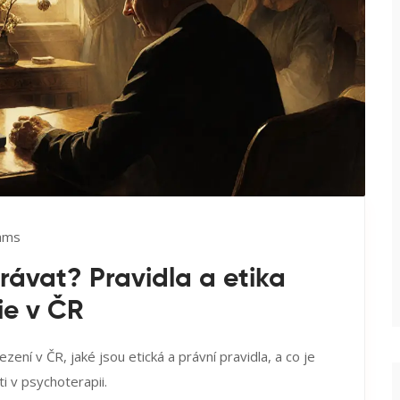
iams
rávat? Pravidla a etika
e v ČR
ení v ČR, jaké jsou etická a právní pravidla, a co je
i v psychoterapii.