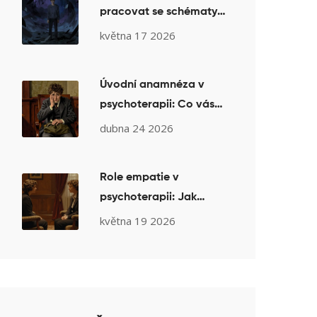
pracovat se schématy a
režimy při poruchách
května 17 2026
osobnosti
Úvodní anamnéza v
psychoterapii: Co vás
čeká na prvním setkání
dubna 24 2026
a proč
Role empatie v
psychoterapii: Jak
terapeutické
května 19 2026
porozumění podporuje
změnu