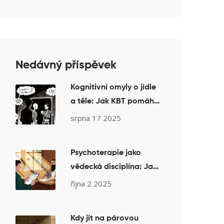
Nedávný příspěvek
Kognitivní omyly o jídle
a těle: Jak KBT pomáhá
překonat zkreslené
srpna 17 2025
myšlenky u poruch
příjmu potravy
Psychoterapie jako
vědecká disciplína: Jak
evidence-based
října 2 2025
přístupy skutečně
pomáhají
Kdy jít na párovou