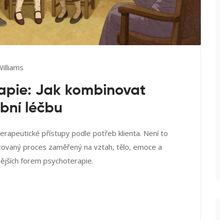
illiams
rapie: Jak kombinovat
obní léčbu
erapeutické přístupy podle potřeb klienta. Není to
zovaný proces zaměřený na vztah, tělo, emoce a
nnějších forem psychoterapie.