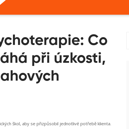
sychoterapie: Co
áhá při úzkosti,
tahových
kých škol, aby se přizpůsobil jednotlivé potřebě klienta
.