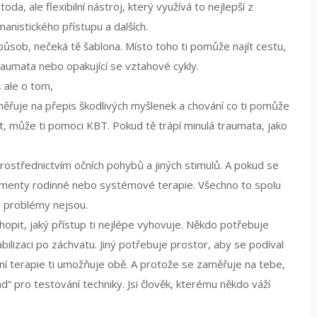
toda, ale flexibilní nástroj, který využívá to nejlepší z
anistického přístupu a dalších.
ůsob, nečeká tě šablona. Místo toho ti pomůže najít cestu,
traumata nebo opakující se vztahové cykly.
 ale o tom,
měřuje na přepis škodlivých myšlenek a chování
co ti pomůže
, může ti pomoci KBT. Pokud tě trápí minulá traumata, jako
ostřednictvím očních pohybů a jiných stimulů
. A pokud se
elementy rodinné nebo systémové terapie. Všechno to spolu
ch problémy nejsou.
opit, jaký přístup ti nejlépe vyhovuje. Někdo potřebuje
bilizaci po záchvatu. Jiný potřebuje prostor, aby se podíval
ivní terapie ti umožňuje obě. A protože se zaměřuje na tebe,
d“ pro testování techniky. Jsi člověk, kterému někdo váží