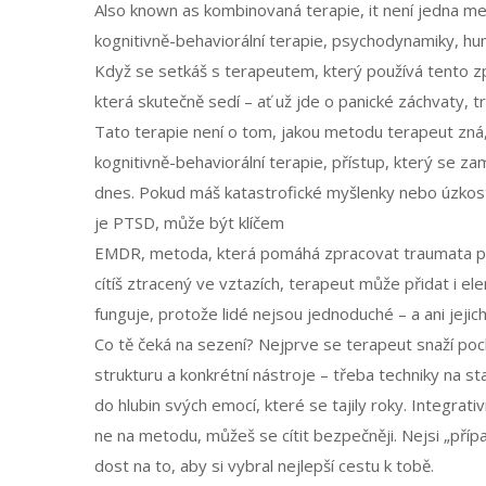
Also known as
kombinovaná terapie
, it není jedna me
kognitivně-behaviorální terapie, psychodynamiky, hum
Když se setkáš s terapeutem, který používá tento zp
která skutečně sedí – ať už jde o panické záchvaty, 
Tato terapie není o tom, jakou metodu terapeut zná,
kognitivně-behaviorální terapie
,
přístup, který se za
dnes. Pokud máš katastrofické myšlenky nebo úzkost
je PTSD, může být klíčem
EMDR
,
metoda, která pomáhá zpracovat traumata pr
cítíš ztracený ve vztazích, terapeut může přidat i 
funguje, protože lidé nejsou jednoduché – a ani jeji
Co tě čeká na sezení? Nejprve se terapeut snaží poch
strukturu a konkrétní nástroje – třeba techniky na sta
do hlubin svých emocí, které se tajily roky. Integrat
ne na metodu, můžeš se cítit bezpečněji. Nejsi „přípa
dost na to, aby si vybral nejlepší cestu k tobě.