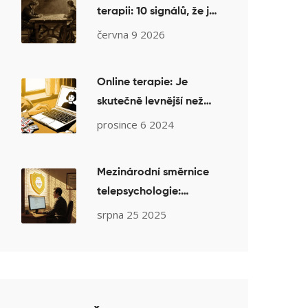
terapii: 10 signálů, že je
čas oslovit terapeuta
června 9 2026
Online terapie: Je
skutečně levnější než
osobní sezení? Přehled
prosince 6 2024
cen a skutečných
nákladů v ČR
Mezinárodní směrnice
telepsychologie:
Praktické standardy a
srpna 25 2025
doporučení pro
psychology v praxi