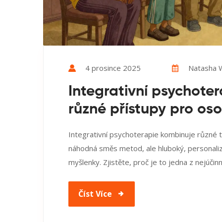
4 prosince 2025
Natasha W
Integrativní psychote
různé přístupy pro os
Integrativní psychoterapie kombinuje různé t
náhodná směs metod, ale hluboký, personali
myšlenky. Zjistěte, proč je to jedna z nejúči
Číst Více