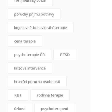
terapeutický vztah
poruchy příjmu potravy
kognitivně-behaviorální terapie
cena terapie
psychoterapie ČR
PTSD
krizová intervence
hraniční porucha osobnosti
KBT
rodinná terapie
úzkost
psychoterapeut