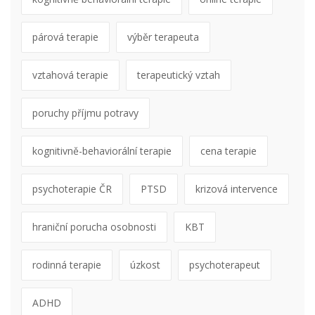
párová terapie
výběr terapeuta
vztahová terapie
terapeutický vztah
poruchy příjmu potravy
kognitivně-behaviorální terapie
cena terapie
psychoterapie ČR
PTSD
krizová intervence
hraniční porucha osobnosti
KBT
rodinná terapie
úzkost
psychoterapeut
ADHD