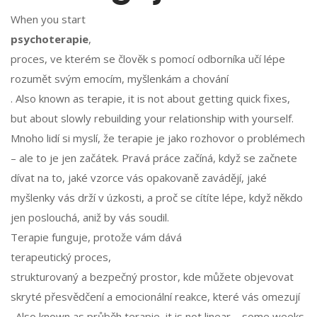
When you start
psychoterapie
,
proces, ve kterém se člověk s pomocí odborníka učí lépe
rozumět svým emocím, myšlenkám a chování
. Also known as
terapie
, it is not about getting quick fixes,
but about slowly rebuilding your relationship with yourself.
Mnoho lidí si myslí, že terapie je jako rozhovor o problémech
– ale to je jen začátek. Pravá práce začíná, když se začnete
dívat na to, jaké vzorce vás opakovaně zavádějí, jaké
myšlenky vás drží v úzkosti, a proč se cítíte lépe, když někdo
jen poslouchá, aniž by vás soudil.
Terapie funguje, protože vám dává
terapeutický proces
,
strukturovaný a bezpečný prostor, kde můžete objevovat
skryté přesvědčení a emocionální reakce, které vás omezují
. Also known as
průběh terapie
, it is not linear – some weeks