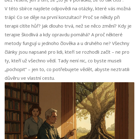
V této sbírce najdete odpovědi na otázky, které vás možná
trápí: Co se děje na první konzultaci? Proč se někdy při
terapii cítíte hůř? Jak dlouho trvá, než se něco změní? Kdy je
terapie škodlivá a kdy opravdu pomáhá? A proč některé
metody fungují u jednoho člověka a u druhého ne? Všechny
články jsou napsané pro lidi, kteří se rozhodli začít – ne pro
ty, kteří už všechno vědí. Tady není nic, co byste museli
„pochopit“ – jen to, co potřebujete vědět, abyste neztratili
důvěru ve vlastní cestu.