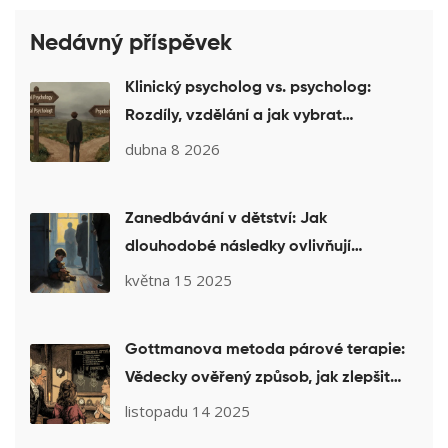
Nedávný příspěvek
Klinický psycholog vs. psycholog:
Rozdíly, vzdělání a jak vybrat
správného terapeuta
dubna 8 2026
Zanedbávání v dětství: Jak
dlouhodobé následky ovlivňují
dospělost a co pomáhá psychoterapie
května 15 2025
Gottmanova metoda párové terapie:
Vědecky ověřený způsob, jak zlepšit
manželství
listopadu 14 2025