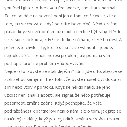
you feel lighter, others you feel worse, and that’s normal.
To, co se děje na sezení, není jen o tom, co řeknete, ale o
tom, jak se chováte, když se cítíte bezpečně. Někdo začne
plakat, když si uvědomí, že už dlouho nechce být silný. Někdo
se zasune do kouta, když se dotkne tématu, které ho děsí. A
právě tyto chvíle – ty, které se snažíte vyhnout – jsou ty
nejdůležitější. Terapie neřeší problém, ale pomáhá vám
pochopit, proč se problém vůbec vytváří.
Nejde o to, abyste se stali „lepšími“ lidmi. Jde o to, abyste se
stali sebou samými – bez toho, že byste museli být dokonalí,
silní nebo vždy v pořádku. Když se někdo naučí, že jeho
úzkost není znak slabosti, ale signál, že něco potřebuje
pozornost, změna začíná. Když pochopíte, že vaše
podrážděnost k partnerovi není o něm, ale o tom, jak jste se
naučili být viděný, když jste byli dítě, změna se stává trvalou.
A to je ten rozdíl mezi „vyřešením“ a „přijetím“.