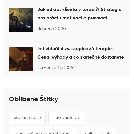
Jak udržet klienta v terapii? Strategie
pro práci s motivací a prevenci
vynechávání sezení
dubna 5 2026
Individuální vs. skupinová terapie:
Cena, výhody a co skutečně dostanete
července 15 2026
Oblíbené Štítky
psychoterapie
duševní zdraví
kognitivně behaviorální terapie
online terapie