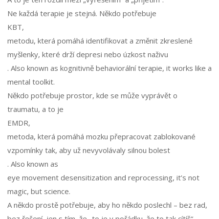
Ne každá terapie je stejná. Někdo potřebuje
KBT
,
metodu, která pomáhá identifikovat a změnit zkreslené
myšlenky, které drží depresi nebo úzkost naživu
. Also known as
kognitivně behaviorální terapie
, it works like a
mental toolkit.
Někdo potřebuje prostor, kde se může vyprávět o
traumatu, a to je
EMDR
,
metoda, která pomáhá mozku přepracovat zablokované
vzpomínky tak, aby už nevyvolávaly silnou bolest
. Also known as
eye movement desensitization and reprocessing
, it’s not
magic, but science.
A někdo prostě potřebuje, aby ho někdo poslechl – bez rad,
bez řešení, jen s tím, že „to je v pořádku, že to tak cítíš“.