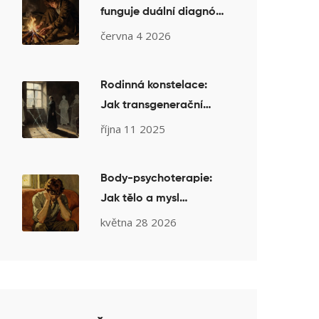
funguje duální diagnóza
a proč kombinovaná
června 4 2026
terapie funguje lépe
Rodinná konstelace:
Jak transgenerační
vzorce ovlivňují vaše
října 11 2025
vztahy a jak s nimi
pracovat
Body-psychoterapie:
Jak tělo a mysl
spolupracují v
května 28 2026
terapeutickém procesu