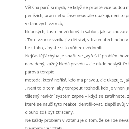
Většina párů si myslí, že když se prostě více budou m
penězích, práci nebo čase neustále opakují, není to
vztahových vzorců
,
hlubokých, často nevědomých šablon, jak se chováte 
. Tyto vzorce vznikají v dětství, v traumatech nebo 
bez toho, abyste si to vůbec uvědomili.
Nejčastější chyba je snažit se „vyřešit“ problém hov
napadený, každý hledá pravdu – ale nikdo neslyší. Pr
párová terapie
,
metoda, která neříká, kdo má pravdu, ale ukazuje, ja
. Není to o tom, aby terapeut rozhodl, kdo je vinen. J
tělesný reakční systém zapne – když se zatáhnete, z
které se naučí tyto reakce identifikovat, zlepší svůj
dlouho zdá být ztracený.
Ne každý problém v vztahu je o tom, že se lidé neváž
traumatu ve vztahu
,