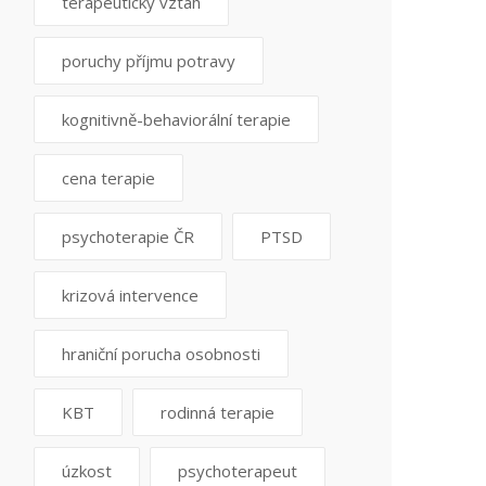
terapeutický vztah
poruchy příjmu potravy
kognitivně-behaviorální terapie
cena terapie
psychoterapie ČR
PTSD
krizová intervence
hraniční porucha osobnosti
KBT
rodinná terapie
úzkost
psychoterapeut