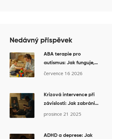
Nedávný příspěvek
ABA terapie pro
autismus: Jak funguje,
co přináší a na co si dát
července 16 2026
pozor
Krizová intervence při
závislosti: Jak zabránit
návratu k užívání a
prosince 21 2025
zvrátit zhoršení stavu
ADHD a deprese: Jak