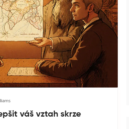
lliams
epšit váš vztah skrze