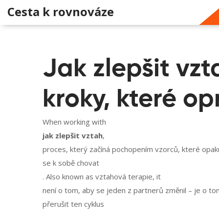
Cesta k rovnováze
Jak zlepšit vzt
kroky, které op
When working with
jak zlepšit vztah
,
proces, který začíná pochopením vzorců, které opaku
se k sobě chovat
. Also known as
vztahová terapie
, it
není o tom, aby se jeden z partnerů změnil – je o tom
přerušit ten cyklus
.