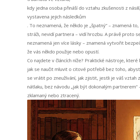
kdy jedna osoba přináší do vztahu zkušenosti z nási
vystavena jejich následkům
. To neznamená, že někdo je „špatný“ – znamená to, 
stráži, nevidí partnera – vidí hrozbu. A právě proto s
neznamená jen více lásky – znamená vytvořit bezpečí.
že vás někdo použije nebo opustí.
Co najdete v článcích níže? Praktické nástroje, které
jak se naučit mluvit o citové potřebě bez toho, abyste
se vrátit po zneužívání, jak zjistit, jestli je váš vzta
nátlaku, bez návodu „jak být dokonalým partnerem“ – j
zklamaný nebo ztracený.