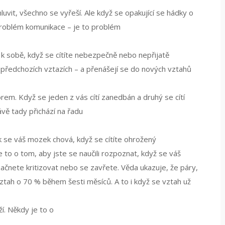
luvit, všechno se vyřeší. Ale když se opakující se hádky o
 problém komunikace – je to problém
k sobě, když se cítíte nebezpečně nebo nepřijatě
v předchozích vztazích – a přenášejí se do nových vztahů
orem. Když se jeden z vás cítí zanedbán a druhý se cítí
ávě tady přichází na řadu
k se váš mozek chová, když se cítíte ohrožený
e to o tom, aby jste se naučili rozpoznat, když se váš
ačnete kritizovat nebo se zavřete. Věda ukazuje, že páry,
 vztah o 70 % během šesti měsíců. A to i když se vztah už
í. Někdy je to o