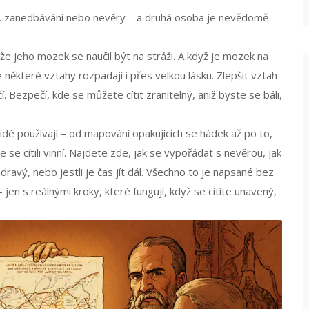
lí, zanedbávání nebo nevěry – a druhá osoba je nevědomě
že jeho mozek se naučil být na stráži. A když je mozek na
e některé vztahy rozpadají i přes velkou lásku. Zlepšit vztah
 Bezpečí, kde se můžete cítit zranitelný, aniž byste se báli,
 lidé používají – od mapování opakujících se hádek až po to,
 se cítili vinní. Najdete zde, jak se vypořádat s nevěrou, jak
h zdravý, nebo jestli je čas jít dál. Všechno to je napsané bez
en s reálnými kroky, které fungují, když se cítíte unavený,