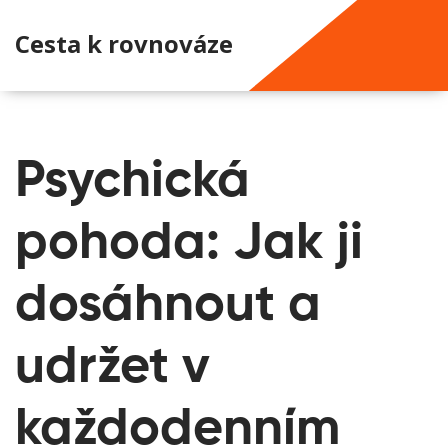
Cesta k rovnováze
Psychická
pohoda: Jak ji
dosáhnout a
udržet v
každodenním