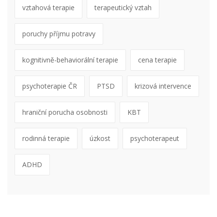
vztahová terapie
terapeutický vztah
poruchy příjmu potravy
kognitivně-behaviorální terapie
cena terapie
psychoterapie ČR
PTSD
krizová intervence
hraniční porucha osobnosti
KBT
rodinná terapie
úzkost
psychoterapeut
ADHD