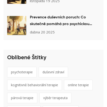
listopadu 19 2025
Prevence duševních poruch: Co
skutečně pomáhá pro psychickou
pohodu
dubna 20 2025
Oblíbené Štítky
psychoterapie
duševní zdraví
kognitivně behaviorální terapie
online terapie
párová terapie
výběr terapeuta