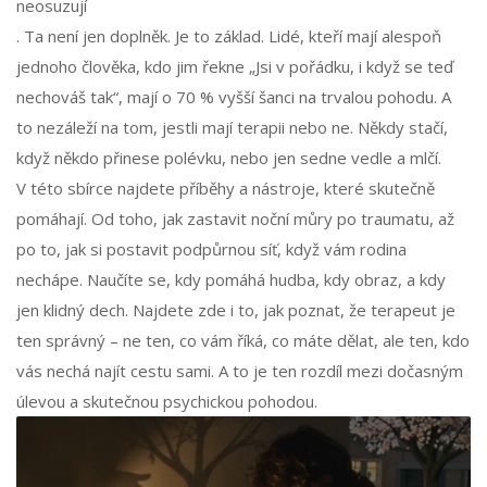
neosuzují
. Ta není jen doplněk. Je to základ. Lidé, kteří mají alespoň
jednoho člověka, kdo jim řekne „Jsi v pořádku, i když se teď
nechováš tak“, mají o 70 % vyšší šanci na trvalou pohodu. A
to nezáleží na tom, jestli mají terapii nebo ne. Někdy stačí,
když někdo přinese polévku, nebo jen sedne vedle a mlčí.
V této sbírce najdete příběhy a nástroje, které skutečně
pomáhají. Od toho, jak zastavit noční můry po traumatu, až
po to, jak si postavit podpůrnou síť, když vám rodina
nechápe. Naučíte se, kdy pomáhá hudba, kdy obraz, a kdy
jen klidný dech. Najdete zde i to, jak poznat, že terapeut je
ten správný – ne ten, co vám říká, co máte dělat, ale ten, kdo
vás nechá najít cestu sami. A to je ten rozdíl mezi dočasným
úlevou a skutečnou psychickou pohodou.