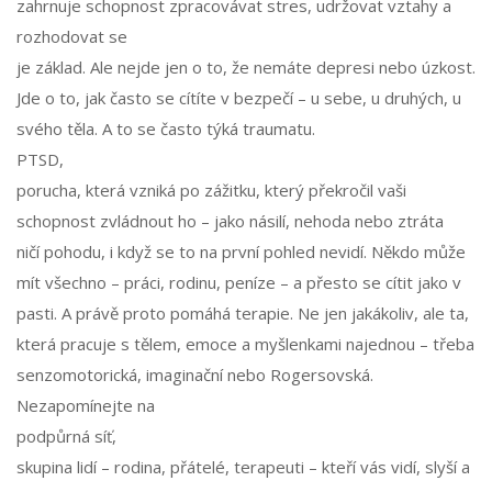
zahrnuje schopnost zpracovávat stres, udržovat vztahy a
rozhodovat se
je základ. Ale nejde jen o to, že nemáte depresi nebo úzkost.
Jde o to, jak často se cítíte v bezpečí – u sebe, u druhých, u
svého těla. A to se často týká traumatu.
PTSD
,
porucha, která vzniká po zážitku, který překročil vaši
schopnost zvládnout ho – jako násilí, nehoda nebo ztráta
ničí pohodu, i když se to na první pohled nevidí. Někdo může
mít všechno – práci, rodinu, peníze – a přesto se cítit jako v
pasti. A právě proto pomáhá terapie. Ne jen jakákoliv, ale ta,
která pracuje s tělem, emoce a myšlenkami najednou – třeba
senzomotorická, imaginační nebo Rogersovská.
Nezapomínejte na
podpůrná síť
,
skupina lidí – rodina, přátelé, terapeuti – kteří vás vidí, slyší a