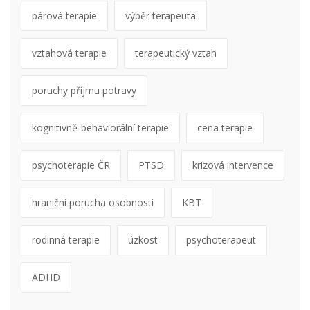
párová terapie
výběr terapeuta
vztahová terapie
terapeutický vztah
poruchy příjmu potravy
kognitivně-behaviorální terapie
cena terapie
psychoterapie ČR
PTSD
krizová intervence
hraniční porucha osobnosti
KBT
rodinná terapie
úzkost
psychoterapeut
ADHD