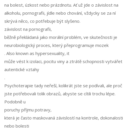
na bolest, úzkost nebo prázdnotu. Ať už jde o závislost na
alkoholu, pornografii, jídle nebo chování, vždycky se za ní
skrývá něco, co potřebuje být slyšeno.
závislost na pornografii
,
běžně překládaná jako morální problém, ve skutečnosti je
neurobiologický proces, který přeprogramuje mozek
. Also known as
hypersexuality
, it
může vést k izolaci, pocitu viny a ztrátě schopnosti vytvářet
autentické vztahy
.
Psychoterapie tady neřeší, kolikrát jste se podívali, ale proč
jste potřebovali tolik obrazů, abyste se cítili trochu lépe.
Podobně u
poruchy příjmu potravy
,
která je často maskovaná závislostí na kontrole, dokonalosti
nebo bolesti