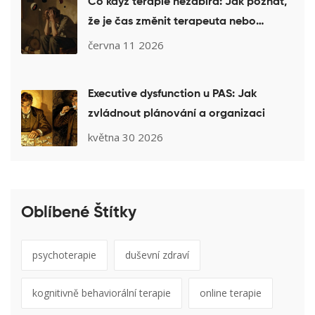
Co když terapie nezabírá: Jak poznat,
že je čas změnit terapeuta nebo
přístup
června 11 2026
Executive dysfunction u PAS: Jak
zvládnout plánování a organizaci
května 30 2026
Oblíbené Štítky
psychoterapie
duševní zdraví
kognitivně behaviorální terapie
online terapie