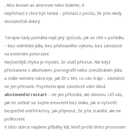
. Also known as
anorexie nebo bulimie
, it
nepřichází z chce být tenká – přichází z pocitu, že jste nikdy
dostatečně dobrý
.
Terapie tady pomáhá najít jiný způsob, jak se cítit v pořádku
– bez odmítání jídla, bez přehnaného výkonu, bez závislosti
na externím potvrzení.
Nejčastější chyba je myslet, že stačí přestat. Ale když
přestanete s alkoholem, pornografií nebo zneužíváním jídla,
a stále nemáte nástroje, jak žít s tím, co vás trápí – závislost
se jen přesune. Psychoterapie závislosti vám dává
abstinenční restart
– ne jen přestání, ale obnovu. Učí vás,
jak se setkat se svými emocemi bez úniku, jak si vytvořit
bezpečné vnitřní kotvy, jak přijmout, že jste zranění, ale ne
poškození.
V této sbírce najdete příběhy lidí, kteří prošli tímto procesem