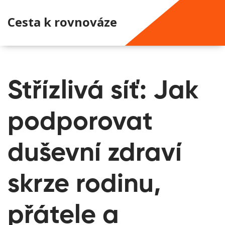
Cesta k rovnováze
Střízlivá síť: Jak
podporovat
duševní zdraví
skrze rodinu,
přátele a