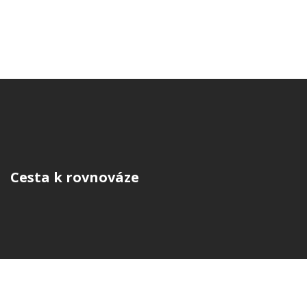
Cesta k rovnováze
© 2026. Všechna práva vyhrazena.