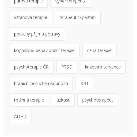
párová terapie
výběr terapeuta
vztahová terapie
terapeutický vztah
poruchy příjmu potravy
kognitivně-behaviorální terapie
cena terapie
psychoterapie ČR
PTSD
krizová intervence
hraniční porucha osobnosti
KBT
rodinná terapie
úzkost
psychoterapeut
ADHD