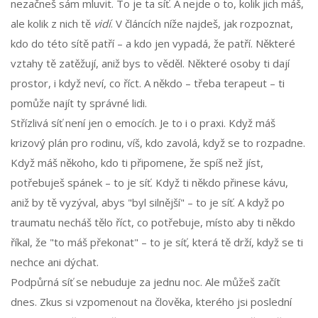
nezačneš sám mluvit. To je ta síť. A nejde o to, kolik jich máš,
ale kolik z nich tě
vidí
. V článcích níže najdeš, jak rozpoznat,
kdo do této sítě patří – a kdo jen vypadá, že patří. Některé
vztahy tě zatěžují, aniž bys to věděl. Některé osoby ti dají
prostor, i když neví, co říct. A někdo – třeba terapeut – ti
pomůže najít ty správné lidi.
Střízlivá síť není jen o emocích. Je to i o praxi. Když máš
krizový plán pro rodinu, víš, kdo zavolá, když se to rozpadne.
Když máš někoho, kdo ti připomene, že spíš než jíst,
potřebuješ spánek – to je síť. Když ti někdo přinese kávu,
aniž by tě vyzýval, abys "byl silnější" – to je síť. A když po
traumatu necháš tělo říct, co potřebuje, místo aby ti někdo
říkal, že "to máš překonat" – to je síť, která tě drží, když se ti
nechce ani dýchat.
Podpůrná síť se nebuduje za jednu noc. Ale můžeš začít
dnes. Zkus si vzpomenout na člověka, kterého jsi poslední