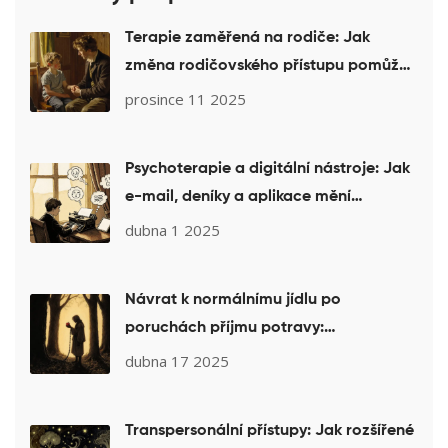
Terapie zaměřená na rodiče: Jak
změna rodičovského přístupu pomůže
dítěti
prosince 11 2025
Psychoterapie a digitální nástroje: Jak
e-mail, deníky a aplikace mění
psychologickou pomoc
dubna 1 2025
Návrat k normálnímu jídlu po
poruchách příjmu potravy:
Terapeutický jídelní plán krok za
dubna 17 2025
krokem
Transpersonální přístupy: Jak rozšířené