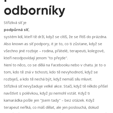
odborníky
Střízlivá síť je
podpůrná síť
,
systém lidí, kteří tě drží, když se cítíš, že se řítíš do prázdna
.
Also known as
síť podpory
, it je to, co ti zůstane, když se
všechno jiné rozbije – rodina, přátelé, terapeuti, kolegové,
kteří neodpovídají jenom "to přejde".
Není to něco, co se dělá na Facebooku nebo v chatu. Je to o
tom, kdo tě zná v tichosti, kdo tě nevyhodnotí, když se
rozbiješ, a kdo tě nechá být, když nemáš sílu mluvit.
Střízlivá síť nevyžaduje velké akce. Stačí, když tě někdo přišel
navštívit s polévkou, když jsi nemohl vstát. Když ti
kamarádka pošle jen "Jsem tady" – bez otázek. Když
terapeut neříká, co máš dělat, ale jen poslouchá, dokud