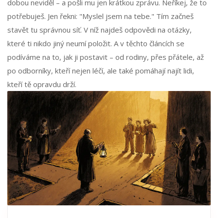
dobou neviděl – a pošli mu jen krátkou zprávu. Neříkej, že to
potřebuješ. Jen řekni: "Myslel jsem na tebe." Tím začneš
stavět tu správnou síť. V níž najdeš odpovědi na otázky,
které ti nikdo jiný neumí položit. A v těchto článcích se
podíváme na to, jak ji postavit – od rodiny, přes přátele, až
po odborníky, kteří nejen léčí, ale také pomáhají najít lidi,
kteří tě opravdu drží.