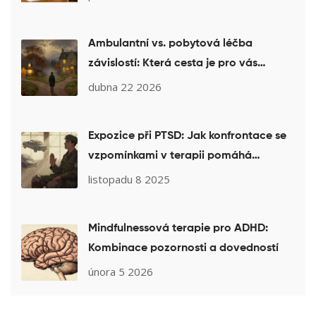
Ambulantní vs. pobytová léčba
závislostí: Která cesta je pro vás
správná?
dubna 22 2026
Expozice při PTSD: Jak konfrontace se
vzpomínkami v terapii pomáhá
překonat traumata
listopadu 8 2025
Mindfulnessová terapie pro ADHD:
Kombinace pozornosti a dovedností
února 5 2026