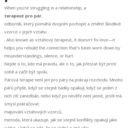
When you're struggling in a relationship, a
terapeut pro pár
,
odborník, který pomáhá dvojicím pochopit a změnit škodlivé
vzorce v jejich vztahu
. Also known as
vztahový terapeut
, it doesn't fix love—it
helps you rebuild the connection that's been worn down by
misunderstandings, silence, or hurt.
Nejde o to, kdo má pravdu, ale o to, jak přestat být proti
sobě a začít být spolu.
Párová terapie není jen pro páry na pokraji rozchodu. Mnoho
párů přijde, když se stejné hádky opakují, když se jeden z
nich cítí zanedbán, nebo když po nevěře není jasné, jestli má
smysl pokračovat.
mapování vztahových vzorců
,
metoda, která ukazuje, jak se stejné konflikty opakují jako
cyklus, i když se zdá, že se jedná o jiné věci