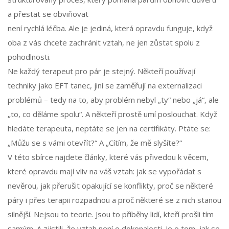
a přestat se obviňovat
není rychlá léčba. Ale je jediná, která opravdu funguje, když
oba z vás chcete zachránit vztah, ne jen zůstat spolu z
pohodlnosti.
Ne každý terapeut pro pár je stejný. Někteří používají
techniky jako EFT tanec, jiní se zaměřují na externalizaci
problémů – tedy na to, aby problém nebyl „ty“ nebo „já“, ale
„to, co děláme spolu“. A někteří prostě umí poslouchat. Když
hledáte terapeuta, neptáte se jen na certifikáty. Ptáte se:
„Můžu se s vámi otevřít?“ A „Cítím, že mě slyšíte?“
V této sbírce najdete články, které vás přivedou k věcem,
které opravdu mají vliv na váš vztah: jak se vypořádat s
nevěrou, jak přerušit opakující se konflikty, proč se některé
páry i přes terapii rozpadnou a proč některé se z nich stanou
silnější. Nejsou to teorie. Jsou to příběhy lidí, kteří prošli tím
samým. A zjistili, že vztah není o dokonalosti. Je o tom, jak se