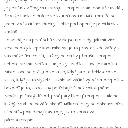
je jedním z klíčových nástrojů. Terapeut vám pomůže uvidět,
že vaše hádka o prádle ve skutečnosti mluví o tom, že se
jeden z vás cítí neviditelný. Tohle pochopení je první krok k
změně.
Co se děje na první schůzce? Nejsou to rady, jak mít více
sexu nebo jak lépe komunikovat. Je to prostor, kde každý z
vás může říct, co cítí, aniž by ho druhý přerušil. Terapeut
nebere stranu. Neříká: „On je zlý.“ Neříká: „Ona je náročná.“
Místo toho se ptá: „Co se stalo, když jste to řekl? A co se
stalo, když jsi to slyšel?“ Takhle se začíná vytvářet bezpečí. A
bezpečí je to, co vztahy potřebují víc než cokoli jiného.
Nevěra je častý důvod, proč páry hledají terapeuta. Ale ne
každý vztah po nevěře skončí. Některé páry se dokonce přes
ní posílí – pokud mají nástroje, jak to zpracovat.
párová terapie
,
strukturovaný proces, který pomáhá párům obnovit důvěru