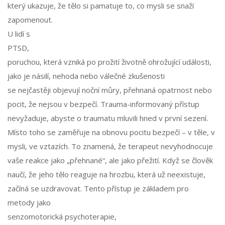
který ukazuje, že tělo si pamatuje to, co mysli se snaží
zapomenout.
U lidí s
PTSD
,
poruchou, která vzniká po prožití životně ohrožující události,
jako je násilí, nehoda nebo válečné zkušenosti
se nejčastěji objevují noční můry, přehnaná opatrnost nebo
pocit, že nejsou v bezpečí. Trauma-informovaný přístup
nevyžaduje, abyste o traumatu mluvili hned v první sezení.
Místo toho se zaměřuje na obnovu pocitu bezpečí – v těle, v
mysli, ve vztazích. To znamená, že terapeut nevyhodnocuje
vaše reakce jako „přehnané“, ale jako přežití. Když se člověk
naučí, že jeho tělo reaguje na hrozbu, která už neexistuje,
začíná se uzdravovat. Tento přístup je základem pro
metody jako
senzomotorická psychoterapie
,