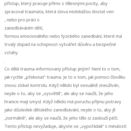
přístup, který pracuje přímo s tělesnými pocity, aby
zpracoval traumata, která slova nedokážou dostat ven
, nebo pro práci s
zanedbáváním dětí
,
formou emocionálního nebo fyzického zanedbání, které má
trvalý dopad na schopnost vytvářet důvěru a bezpečné
vztahy
.
Co dělá trauma-informovaný přístup jiným? Není to o tom,
jak rychle „překonat“ trauma. Je to o tom, jak pomoci člověku
znovu získat kontrolu. Když někdo byl sexuálně zneužíván,
nejde o to, aby se „vysvětlil“, ale aby se naučil, že jeho
hranice mají smysl. Když někdo má poruchu příjmu potravy
jako důsledek dětského zanedbávání, nejde o to, aby jíl
„normálně“, ale aby se naučil, že jeho tělo si zaslouží péči.
Tento přístup nevyžaduje, abyste se „vypořádali“ s minulostí