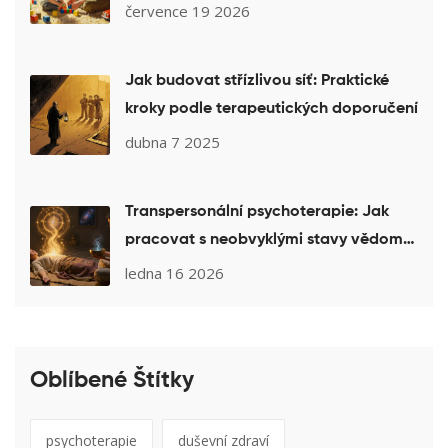
očekávat
července 19 2026
Jak budovat střízlivou síť: Praktické
kroky podle terapeutických doporučení
dubna 7 2025
Transpersonální psychoterapie: Jak
pracovat s neobvyklými stavy vědomí
při léčbě
ledna 16 2026
Oblíbené Štítky
psychoterapie
duševní zdraví