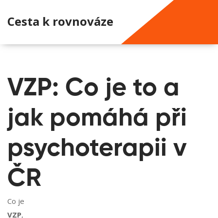
Cesta k rovnováze
VZP: Co je to a
jak pomáhá při
psychoterapii v
ČR
Co je
VZP
,