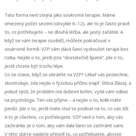
.
Tato forma není stejná jako soukromá terapie. Máme
omezený počet sezení (obvykle 6–12), ale to je často právě
to, co potřebujete – ne dlouhá léčba, ale jasný začátek. A
když se vám terapie osvědčí, můžete pokračovat v
soukromé formě. VZP vám dává šanci vyzkoušet terapii bez
rizika. Nejde o to, jestli jste "dostatečně špatní". Jde o to,
jestli chcete být trochu lépe.
Co se stane, když se obrátíte na VZP? Lékař vás poslechne,
zkontroluje, zda nejde o fyzickou příčinu (např. štítná žláza), a
pokud zjistí, že problém má duševní kořen, vydá vám odkaz
na psychologa. Ten vás přijme – a nejde o to, kolik máte
peněz. Jde o to, jestli máte chuť se podívat na to, co vás tíží.
A to je všechno, co potřebujete. VZP není o tom, aby vás
zachránila. Je o tom, aby vám dala šanci se zachránit sami.
V této sbírce najdete přesně to, co potřebujete, abyste