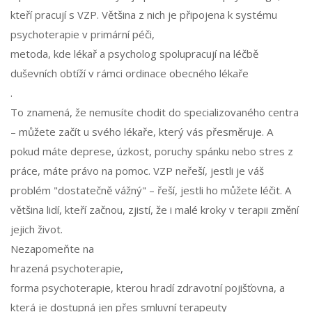
kteří pracují s VZP. Většina z nich je připojena k systému
psychoterapie v primární péči
,
metoda, kde lékař a psycholog spolupracují na léčbě
duševních obtíží v rámci ordinace obecného lékaře
.
To znamená, že nemusíte chodit do specializovaného centra
– můžete začít u svého lékaře, který vás přesměruje. A
pokud máte deprese, úzkost, poruchy spánku nebo stres z
práce, máte právo na pomoc. VZP neřeší, jestli je váš
problém "dostatečně vážný" – řeší, jestli ho můžete léčit. A
většina lidí, kteří začnou, zjistí, že i malé kroky v terapii změní
jejich život.
Nezapomeňte na
hrazená psychoterapie
,
forma psychoterapie, kterou hradí zdravotní pojišťovna, a
která je dostupná jen přes smluvní terapeuty