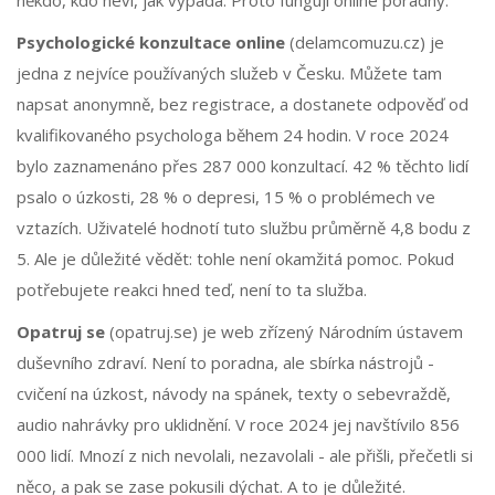
někdo, kdo neví, jak vypadá. Proto fungují online poradny.
Psychologické konzultace online
(delamcomuzu.cz) je
jedna z nejvíce používaných služeb v Česku. Můžete tam
napsat anonymně, bez registrace, a dostanete odpověď od
kvalifikovaného psychologa během 24 hodin. V roce 2024
bylo zaznamenáno přes 287 000 konzultací. 42 % těchto lidí
psalo o úzkosti, 28 % o depresi, 15 % o problémech ve
vztazích. Uživatelé hodnotí tuto službu průměrně 4,8 bodu z
5. Ale je důležité vědět: tohle není okamžitá pomoc. Pokud
potřebujete reakci hned teď, není to ta služba.
Opatruj se
(opatruj.se) je web zřízený Národním ústavem
duševního zdraví. Není to poradna, ale sbírka nástrojů -
cvičení na úzkost, návody na spánek, texty o sebevraždě,
audio nahrávky pro uklidnění. V roce 2024 jej navštívilo 856
000 lidí. Mnozí z nich nevolali, nezavolali - ale přišli, přečetli si
něco, a pak se zase pokusili dýchat. A to je důležité.