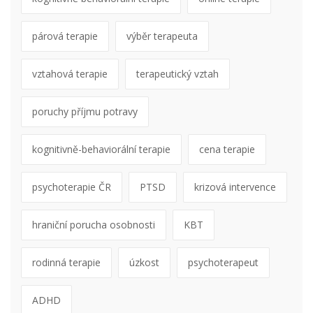
párová terapie
výběr terapeuta
vztahová terapie
terapeutický vztah
poruchy příjmu potravy
kognitivně-behaviorální terapie
cena terapie
psychoterapie ČR
PTSD
krizová intervence
hraniční porucha osobnosti
KBT
rodinná terapie
úzkost
psychoterapeut
ADHD