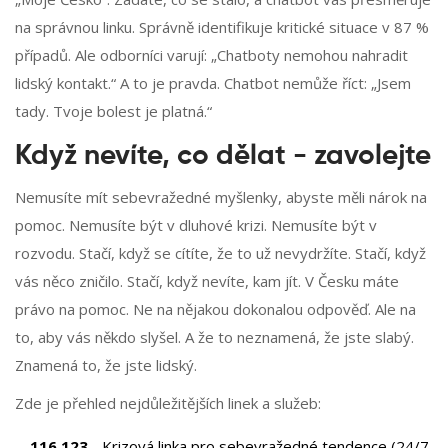
na správnou linku. Správně identifikuje kritické situace v 87 %
případů. Ale odborníci varují: „Chatboty nemohou nahradit
lidský kontakt.“ A to je pravda. Chatbot nemůže říct: „Jsem
tady. Tvoje bolest je platná.“
Když nevíte, co dělat - zavolejte
Nemusíte mít sebevražedné myšlenky, abyste měli nárok na
pomoc. Nemusíte být v dluhové krizi. Nemusíte být v
rozvodu. Stačí, když se cítíte, že to už nevydržíte. Stačí, když
vás něco zničilo. Stačí, když nevíte, kam jít. V Česku máte
právo na pomoc. Ne na nějakou dokonalou odpověď. Ale na
to, aby vás někdo slyšel. A že to neznamená, že jste slabý.
Znamená to, že jste lidský.
Zde je přehled nejdůležitějších linek a služeb:
116 123
- Krizová linka pro sebevražedné tendence (24/7,