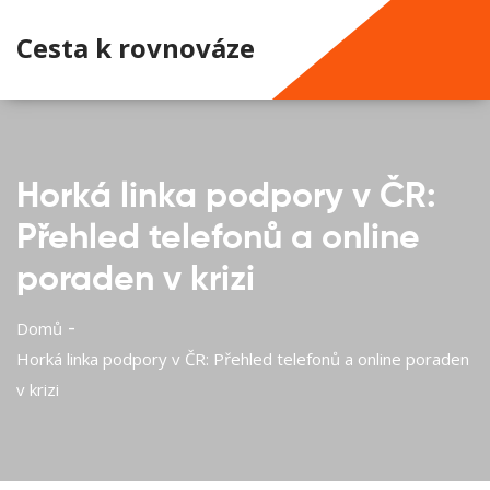
Cesta k rovnováze
Horká linka podpory v ČR:
Přehled telefonů a online
poraden v krizi
Domů
Horká linka podpory v ČR: Přehled telefonů a online poraden
v krizi