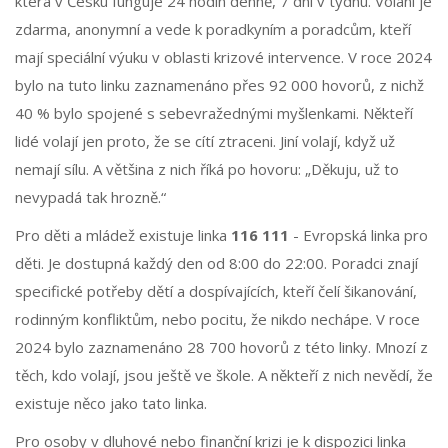
která v Česku funguje 24 hodin denně, 7 dní v týdnu. Volání je
zdarma, anonymní a vede k poradkyním a poradcům, kteří
mají speciální výuku v oblasti krizové intervence. V roce 2024
bylo na tuto linku zaznamenáno přes 92 000 hovorů, z nichž
40 % bylo spojené s sebevražednými myšlenkami. Někteří
lidé volají jen proto, že se cítí ztraceni. Jiní volají, když už
nemají sílu. A většina z nich říká po hovoru: „Děkuju, už to
nevypadá tak hrozně.“
Pro děti a mládež existuje linka
116 111
- Evropská linka pro
děti. Je dostupná každý den od 8:00 do 22:00. Poradci znají
specifické potřeby dětí a dospívajících, kteří čelí šikanování,
rodinným konfliktům, nebo pocitu, že nikdo nechápe. V roce
2024 bylo zaznamenáno 28 700 hovorů z této linky. Mnozí z
těch, kdo volají, jsou ještě ve škole. A někteří z nich nevědí, že
existuje něco jako tato linka.
Pro osoby v dluhové nebo finanční krizi je k dispozici linka