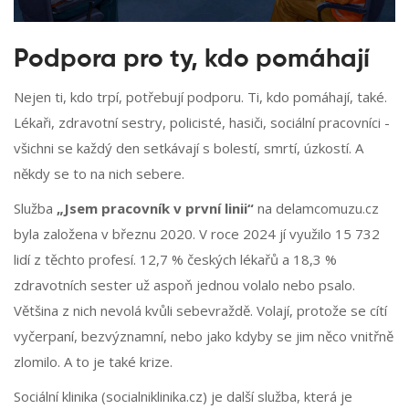
Podpora pro ty, kdo pomáhají
Nejen ti, kdo trpí, potřebují podporu. Ti, kdo pomáhají, také.
Lékaři, zdravotní sestry, policisté, hasiči, sociální pracovníci -
všichni se každý den setkávají s bolestí, smrtí, úzkostí. A
někdy se to na nich sebere.
Služba
„Jsem pracovník v první linii“
na delamcomuzu.cz
byla založena v březnu 2020. V roce 2024 jí využilo 15 732
lidí z těchto profesí. 12,7 % českých lékařů a 18,3 %
zdravotních sester už aspoň jednou volalo nebo psalo.
Většina z nich nevolá kvůli sebevraždě. Volají, protože se cítí
vyčerpaní, bezvýznamní, nebo jako kdyby se jim něco vnitřně
zlomilo. A to je také krize.
Sociální klinika (socialniklinika.cz) je další služba, která je