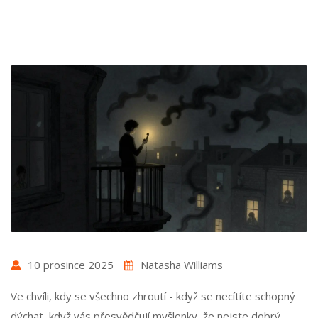
10 prosince 2025
Natasha Williams
Ve chvíli, kdy se všechno zhroutí - když se necítíte schopný
dýchat, když vás přesvědčují myšlenky, že nejste dobrý,