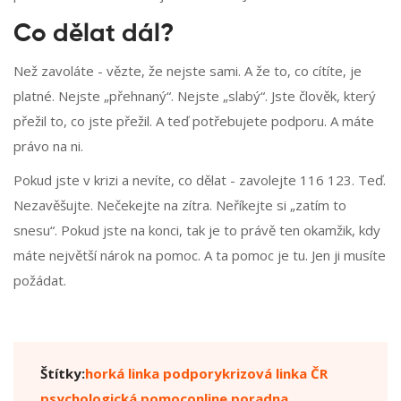
Co dělat dál?
Než zavoláte - vězte, že nejste sami. A že to, co cítíte, je
platné. Nejste „přehnaný“. Nejste „slabý“. Jste člověk, který
přežil to, co jste přežil. A teď potřebujete podporu. A máte
právo na ni.
Pokud jste v krizi a nevíte, co dělat - zavolejte 116 123. Teď.
Nezavěšujte. Nečekejte na zítra. Neříkejte si „zatím to
snesu“. Pokud jste na konci, tak je to právě ten okamžik, kdy
máte největší nárok na pomoc. A ta pomoc je tu. Jen ji musíte
požádat.
Štítky:
horká linka podpory
krizová linka ČR
psychologická pomoc
online poradna