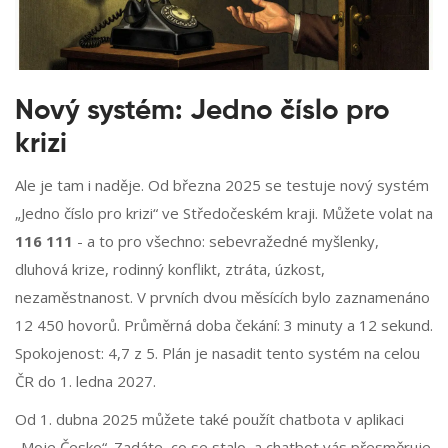
Nový systém: Jedno číslo pro
krizi
Ale je tam i naděje. Od března 2025 se testuje nový systém
„Jedno číslo pro krizi“ ve Středočeském kraji. Můžete volat na
116 111
- a to pro všechno: sebevražedné myšlenky,
dluhová krize, rodinný konflikt, ztráta, úzkost,
nezaměstnanost. V prvních dvou měsících bylo zaznamenáno
12 450 hovorů. Průměrná doba čekání: 3 minuty a 12 sekund.
Spokojenost: 4,7 z 5. Plán je nasadit tento systém na celou
ČR do 1. ledna 2027.
Od 1. dubna 2025 můžete také použít chatbota v aplikaci
„Moje Česko“. Zadáte, co se stalo, a chatbot vás přesměruje