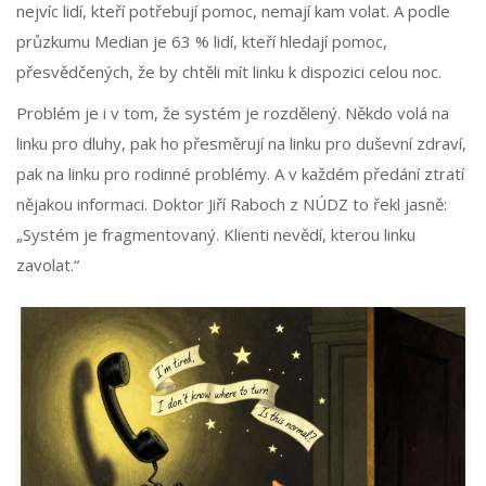
nejvíc lidí, kteří potřebují pomoc, nemají kam volat. A podle
průzkumu Median je 63 % lidí, kteří hledají pomoc,
přesvědčených, že by chtěli mít linku k dispozici celou noc.
Problém je i v tom, že systém je rozdělený. Někdo volá na
linku pro dluhy, pak ho přesměrují na linku pro duševní zdraví,
pak na linku pro rodinné problémy. A v každém předání ztratí
nějakou informaci. Doktor Jiří Raboch z NÚDZ to řekl jasně:
„Systém je fragmentovaný. Klienti nevědí, kterou linku
zavolat.“