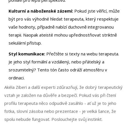
pohlaví pro lepší perspektivu.
Kulturní a náboženské zázemí:
Pokud jste věřící, může
být pro vás výhodné hledat terapeuta, který respektuje
vaše hodnoty, případně nabízí duchovně integrovanou
terapii. Naopak ateisté mohou upřednostňovat striktně
sekulární přístup.
Styl komunikace:
Přečtěte si texty na webu terapeuta.
Je jeho styl formální a vzdálený, nebo přátelský a
srozumitelný? Tento tón často odráží atmosféru v
ordinaci.
Akéla Ziberi a další experti zdůrazňují, že dobrý terapeutický
vztah je založen na důvěře a bezpečí. Pokud vás při čtení
profilu terapeuta něco odpudivě zasáhlo - ať už je to jeho
fotka, slovní zásoba nebo prezentace - je velká šance, že
spolu nebude fungovat. Poslouchejte svůj instinkt.