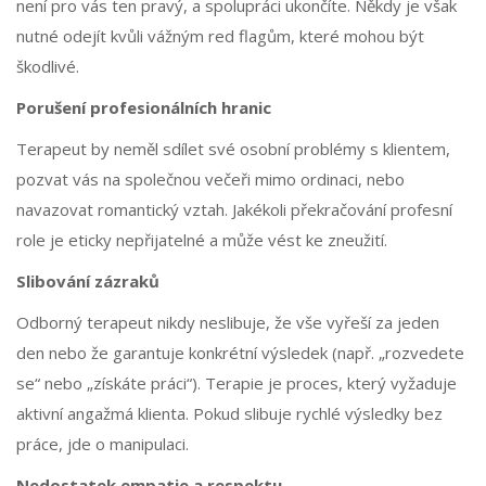
není pro vás ten pravý, a spolupráci ukončíte. Někdy je však
nutné odejít kvůli vážným red flagům, které mohou být
škodlivé.
Porušení profesionálních hranic
Terapeut by neměl sdílet své osobní problémy s klientem,
pozvat vás na společnou večeři mimo ordinaci, nebo
navazovat romantický vztah. Jakékoli překračování profesní
role je eticky nepřijatelné a může vést ke zneužití.
Slibování zázraků
Odborný terapeut nikdy neslibuje, že vše vyřeší za jeden
den nebo že garantuje konkrétní výsledek (např. „rozvedete
se“ nebo „získáte práci“). Terapie je proces, který vyžaduje
aktivní angažmá klienta. Pokud slibuje rychlé výsledky bez
práce, jde o manipulaci.
Nedostatek empatie a respektu