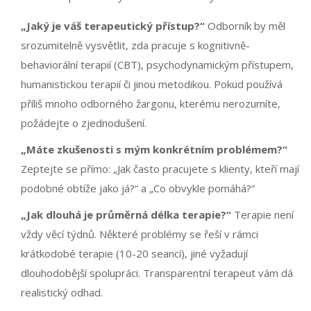
„Jaký je váš terapeutický přístup?“
Odborník by měl
srozumitelně vysvětlit, zda pracuje s kognitivně-
behaviorální terapií (CBT), psychodynamickým přístupem,
humanistickou terapií či jinou metodikou. Pokud používá
příliš mnoho odborného žargonu, kterému nerozumíte,
požádejte o zjednodušení.
„Máte zkušenosti s mým konkrétním problémem?“
Zeptejte se přímo: „Jak často pracujete s klienty, kteří mají
podobné obtíže jako já?“ a „Co obvykle pomáhá?“
„Jak dlouhá je průměrná délka terapie?“
Terapie není
vždy věcí týdnů. Některé problémy se řeší v rámci
krátkodobé terapie (10-20 seancí), jiné vyžadují
dlouhodobější spolupráci. Transparentní terapeut vám dá
realistický odhad.