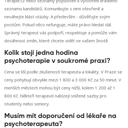
Terapie.cz nebo seznamy pojišťoven k vytvoření krátkého
seznamu kandidátů. Komunikujte s nimi otevřeně a
neváhejte klást otázky. A především - důvěřujte svým
pocitům. Pokud něco nefunguje, máte právo hledat dál.
Správný terapeut vás podpoří, respektuje a pomůže vám
dosáhnout změn, které chcete vidět ve vašem životě.
Kolik stojí jedna hodina
psychoterapie v soukromé praxi?
Cena se liší podle zkušeností terapeuta a lokality. V Praze se
ceny pohybují obvykle mezi 1 800 a 3 000 Kč za 50 minut. V
menších městech mohou být ceny nižší, kolem 1 200 až 1
800 Kč. Někteří terapeuti nabízejí snížené sazby pro
studenty nebo seniory.
Musím mít doporučení od lékaře na
psychoterapeuta?