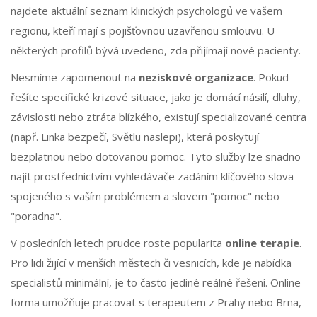
najdete aktuální seznam klinických psychologů ve vašem
regionu, kteří mají s pojišťovnou uzavřenou smlouvu. U
některých profilů bývá uvedeno, zda přijímají nové pacienty.
Nesmíme zapomenout na
neziskové organizace
. Pokud
řešíte specifické krizové situace, jako je domácí násilí, dluhy,
závislosti nebo ztráta blízkého, existují specializované centra
(např. Linka bezpečí, Světlu naslepi), která poskytují
bezplatnou nebo dotovanou pomoc. Tyto služby lze snadno
najít prostřednictvím vyhledávače zadáním klíčového slova
spojeného s vaším problémem a slovem "pomoc" nebo
"poradna".
V posledních letech prudce roste popularita
online terapie
.
Pro lidi žijící v menších městech či vesnicích, kde je nabídka
specialistů minimální, je to často jediné reálné řešení. Online
forma umožňuje pracovat s terapeutem z Prahy nebo Brna,