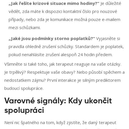
„Jak řešíte krizové situace mimo hodiny?“
Je důležité
vědět, zda máte k dispozici kontaktní číslo pro nouzové
případy, nebo zda je komunikace možná pouze e-mailem
mezi schůzkami.
„Jaké jsou podmínky storno poplatků?“
Vyjasněte si
pravidla ohledně zrušení schůzky. Standardem je poplatek,
pokud nenahlásíte zrušení alespoň 24 hodin předem.
Všimněte si také toho, jak terapeut reaguje na vaše otázky.
Je trpělivý? Respektuje vaše obavy? Nebo působí spěchem a
nedostatkem zájmu? První interakce je silným prediktorem
budoucí spolupráce.
Varovné signály: Kdy ukončit
spolupráci
Není nic špatného na tom, když zjistíte, že daný terapeut