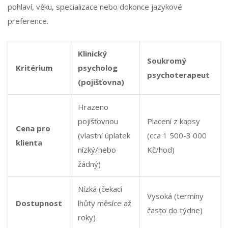
pohlaví, věku, specializace nebo dokonce jazykové
preference.
Klinický
Soukromý
Kritérium
psycholog
psychoterapeut
(pojišťovna)
Hrazeno
pojišťovnou
Placení z kapsy
Cena pro
(vlastní úplatek
(cca 1 500-3 000
klienta
nízký/nebo
Kč/hod)
žádný)
Nízká (čekací
Vysoká (termíny
Dostupnost
lhůty měsíce až
často do týdne)
roky)