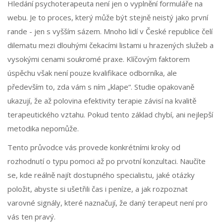
Hledání psychoterapeuta není jen o vyplnění formuláře na
webu. Je to proces, který může být stejně neistý jako první
rande - jen s vyšším sázem. Mnoho lidí v České republice čelí
dilematu mezi dlouhými čekacími listami u hrazených služeb a
vysokými cenami soukromé praxe. Klíčovým faktorem
úspěchu však není pouze kvalifikace odborníka, ale
především to, zda vám s ním „klape“. Studie opakovaně
ukazují, že až polovina efektivity terapie závisí na kvalitě
terapeutického vztahu. Pokud tento základ chybí, ani nejlepší
metodika nepomůže.
Tento průvodce vás provede konkrétními kroky od
rozhodnutí o typu pomoci až po prvotní konzultaci. Naučíte
se, kde reálně najít dostupného specialistu, jaké otázky
položit, abyste si ušetřili čas i peníze, a jak rozpoznat
varovné signály, které naznačují, že daný terapeut není pro
vás ten pravý.