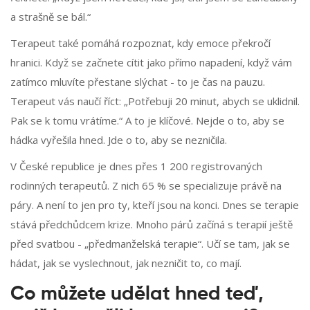
a strašně se bál.“
Terapeut také pomáhá rozpoznat, kdy emoce překročí
hranici. Když se začnete cítit jako přímo napadení, když vám
zatímco mluvíte přestane slýchat - to je čas na pauzu.
Terapeut vás naučí říct: „Potřebuji 20 minut, abych se uklidnil.
Pak se k tomu vrátíme.“ A to je klíčové. Nejde o to, aby se
hádka vyřešila hned. Jde o to, aby se nezničila.
V České republice je dnes přes 1 200 registrovaných
rodinných terapeutů. Z nich 65 % se specializuje právě na
páry. A není to jen pro ty, kteří jsou na konci. Dnes se terapie
stává předchůdcem krize. Mnoho párů začíná s terapií ještě
před svatbou - „předmanželská terapie“. Učí se tam, jak se
hádat, jak se vyslechnout, jak nezničit to, co mají.
Co můžete udělat hned teď,