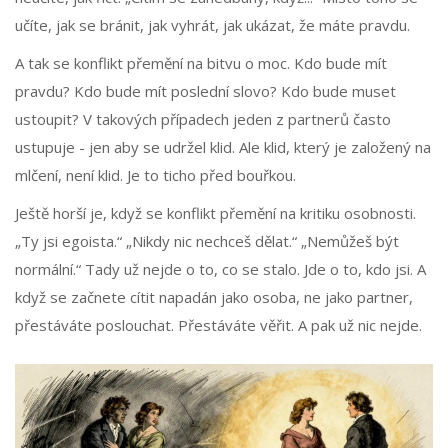
učíte, jak se bránit, jak vyhrát, jak ukázat, že máte pravdu.
A tak se konflikt přemění na bitvu o moc. Kdo bude mít
pravdu? Kdo bude mít poslední slovo? Kdo bude muset
ustoupit? V takových případech jeden z partnerů často
ustupuje - jen aby se udržel klid. Ale klid, který je založený na
mlčení, není klid. Je to ticho před bouřkou.
Ještě horší je, když se konflikt přemění na kritiku osobnosti.
„Ty jsi egoista.“ „Nikdy nic nechceš dělat.“ „Nemůžeš být
normální.“ Tady už nejde o to, co se stalo. Jde o to, kdo jsi. A
když se začnete cítit napadán jako osoba, ne jako partner,
přestáváte poslouchat. Přestáváte věřit. A pak už nic nejde.