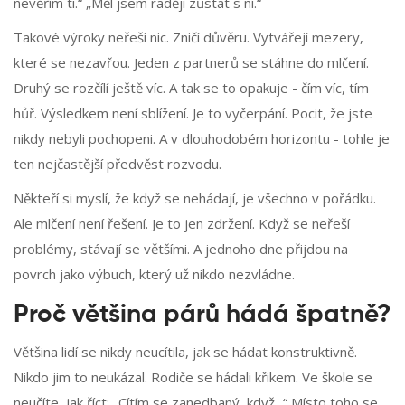
nevěřím ti.“ „Měl jsem raději zůstat s ní.“
Takové výroky neřeší nic. Zničí důvěru. Vytvářejí mezery,
které se nezavřou. Jeden z partnerů se stáhne do mlčení.
Druhý se rozčílí ještě víc. A tak se to opakuje - čím víc, tím
hůř. Výsledkem není sblížení. Je to vyčerpání. Pocit, že jste
nikdy nebyli pochopeni. A v dlouhodobém horizontu - tohle je
ten nejčastější předvěst rozvodu.
Někteří si myslí, že když se nehádají, je všechno v pořádku.
Ale mlčení není řešení. Je to jen zdržení. Když se neřeší
problémy, stávají se většími. A jednoho dne přijdou na
povrch jako výbuch, který už nikdo nezvládne.
Proč většina párů hádá špatně?
Většina lidí se nikdy neucítila, jak se hádat konstruktivně.
Nikdo jim to neukázal. Rodiče se hádali křikem. Ve škole se
neučíte, jak říct: „Cítím se zanedbaný, když...“ Místo toho se