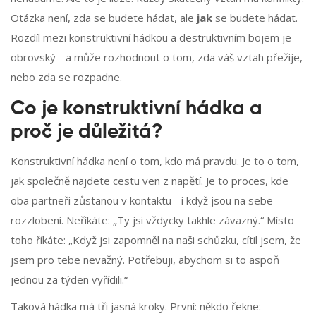
Otázka není, zda se budete hádat, ale
jak
se budete hádat.
Rozdíl mezi konstruktivní hádkou a destruktivním bojem je
obrovský - a může rozhodnout o tom, zda váš vztah přežije,
nebo zda se rozpadne.
Co je konstruktivní hádka a
proč je důležitá?
Konstruktivní hádka není o tom, kdo má pravdu. Je to o tom,
jak společně najdete cestu ven z napětí. Je to proces, kde
oba partneři zůstanou v kontaktu - i když jsou na sebe
rozzlobení. Neříkáte: „Ty jsi vždycky takhle závazný.“ Místo
toho říkáte: „Když jsi zapomněl na naši schůzku, cítil jsem, že
jsem pro tebe nevažný. Potřebuji, abychom si to aspoň
jednou za týden vyřídili.“
Taková hádka má tři jasná kroky. První: někdo řekne: