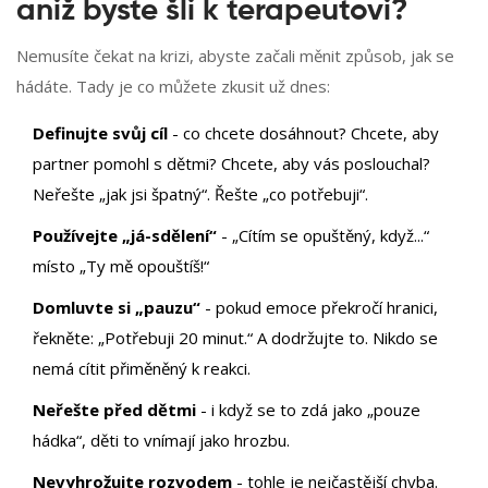
aniž byste šli k terapeutovi?
Nemusíte čekat na krizi, abyste začali měnit způsob, jak se
hádáte. Tady je co můžete zkusit už dnes:
Definujte svůj cíl
- co chcete dosáhnout? Chcete, aby
partner pomohl s dětmi? Chcete, aby vás poslouchal?
Neřešte „jak jsi špatný“. Řešte „co potřebuji“.
Používejte „já-sdělení“
- „Cítím se opuštěný, když...“
místo „Ty mě opouštíš!“
Domluvte si „pauzu“
- pokud emoce překročí hranici,
řekněte: „Potřebuji 20 minut.“ A dodržujte to. Nikdo se
nemá cítit přiměněný k reakci.
Neřešte před dětmi
- i když se to zdá jako „pouze
hádka“, děti to vnímají jako hrozbu.
Nevyhrožujte rozvodem
- tohle je nejčastější chyba.