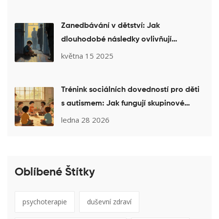
Zanedbávání v dětství: Jak
dlouhodobé následky ovlivňují
dospělost a co pomáhá psychoterapie
května 15 2025
Trénink sociálních dovedností pro děti
s autismem: Jak fungují skupinové
programy a co je důležité vědět
ledna 28 2026
Oblíbené Štítky
psychoterapie
duševní zdraví