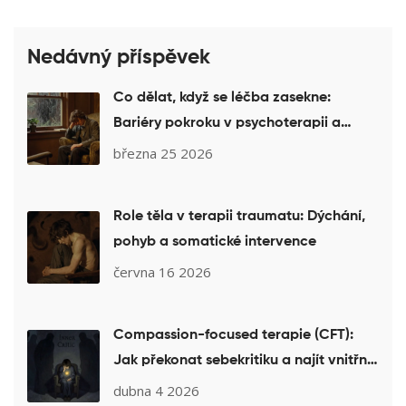
Nedávný příspěvek
Co dělat, když se léčba zasekne:
Bariéry pokroku v psychoterapii a
jejich řešení
března 25 2026
Role těla v terapii traumatu: Dýchání,
pohyb a somatické intervence
června 16 2026
Compassion-focused terapie (CFT):
Jak překonat sebekritiku a najít vnitřní
klid
dubna 4 2026