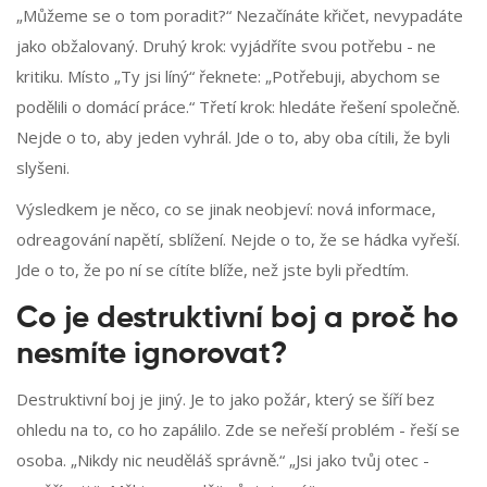
„Můžeme se o tom poradit?“ Nezačínáte křičet, nevypadáte
jako obžalovaný. Druhý krok: vyjádříte svou potřebu - ne
kritiku. Místo „Ty jsi líný“ řeknete: „Potřebuji, abychom se
podělili o domácí práce.“ Třetí krok: hledáte řešení společně.
Nejde o to, aby jeden vyhrál. Jde o to, aby oba cítili, že byli
slyšeni.
Výsledkem je něco, co se jinak neobjeví: nová informace,
odreagování napětí, sblížení. Nejde o to, že se hádka vyřeší.
Jde o to, že po ní se cítíte blíže, než jste byli předtím.
Co je destruktivní boj a proč ho
nesmíte ignorovat?
Destruktivní boj je jiný. Je to jako požár, který se šíří bez
ohledu na to, co ho zapálilo. Zde se neřeší problém - řeší se
osoba. „Nikdy nic neuděláš správně.“ „Jsi jako tvůj otec -