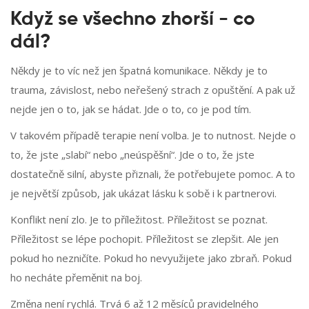
Když se všechno zhorší - co
dál?
Někdy je to víc než jen špatná komunikace. Někdy je to
trauma, závislost, nebo neřešený strach z opuštění. A pak už
nejde jen o to, jak se hádat. Jde o to, co je pod tím.
V takovém případě terapie není volba. Je to nutnost. Nejde o
to, že jste „slabí“ nebo „neúspěšní“. Jde o to, že jste
dostatečně silní, abyste přiznali, že potřebujete pomoc. A to
je největší způsob, jak ukázat lásku k sobě i k partnerovi.
Konflikt není zlo. Je to příležitost. Příležitost se poznat.
Příležitost se lépe pochopit. Příležitost se zlepšit. Ale jen
pokud ho nezničíte. Pokud ho nevyužijete jako zbraň. Pokud
ho necháte přeměnit na boj.
Změna není rychlá. Trvá 6 až 12 měsíců pravidelného