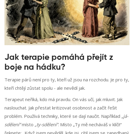
Jak terapie pomáhá přejít z
boje na hádku?
Terapie párů není pro ty, kteří už jsou na rozchodu. Je pro ty,
kteří chtějí zůstat spolu - ale nevědí jak.
Terapeut neříká, kdo má pravdu. On vás učí, jak mluvit. Jak
naslouchat. Jak přestat kritizovat osobnost a začít řešit
problém. Používá techniky, které se dají naučit. Například
„já-
sdělení“
místo
„ty-sdělení“
. Místo „Ty mě necháváš v klíči!“
řeknete: „Když jsem nevěděl, kde jsi, cítil jsem se zanedbaný