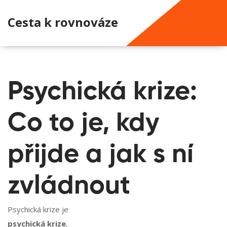
Cesta k rovnováze
Psychická krize:
Co to je, kdy
přijde a jak s ní
zvládnout
Psychická krize je
psychická krize
,