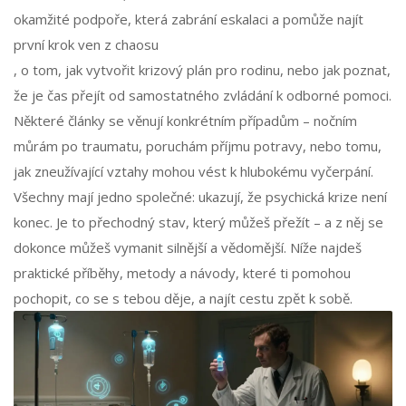
okamžité podpoře, která zabrání eskalaci a pomůže najít
první krok ven z chaosu
, o tom, jak vytvořit krizový plán pro rodinu, nebo jak poznat,
že je čas přejít od samostatného zvládání k odborné pomoci.
Některé články se věnují konkrétním případům – nočním
můrám po traumatu, poruchám příjmu potravy, nebo tomu,
jak zneužívající vztahy mohou vést k hlubokému vyčerpání.
Všechny mají jedno společné: ukazují, že psychická krize není
konec. Je to přechodný stav, který můžeš přežít – a z něj se
dokonce můžeš vymanit silnější a vědomější. Níže najdeš
praktické příběhy, metody a návody, které ti pomohou
pochopit, co se s tebou děje, a najít cestu zpět k sobě.