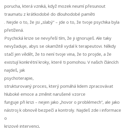
porucha, která vzniká, když mozek neumí přesunout
traumatu z krátkodobé do dlouhodobé paměti
. Nejde o to, že jsi „slabý“ – jde o to, že tvoje psychika byla
přetížená.
Psychická krize se nevyřeší tím, že ji ignoruješ. Ale taky
nevyžaduje, abys se okamžitě vydal k terapeutovi. Někdy
stačí jen vědět, že to není tvoje vina, že to projde, a že
existují konkrétní kroky, které ti pomohou. V našich článcích
najdeš, jak
psychoterapie
,
strukturovaný proces, který pomáhá lidem zpracovávat
hluboké emoce a změnit narušené vzorce
funguje při krizi – nejen jako „hovor o problémech“, ale jako
nástroj k obnově bezpečí a kontroly. Najdeš zde i informace
o
krizové intervenci
,