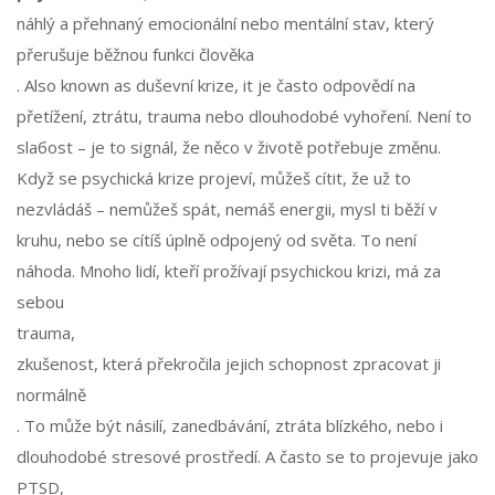
náhlý a přehnaný emocionální nebo mentální stav, který
přerušuje běžnou funkci člověka
. Also known as
duševní krize
, it je často odpovědí na
přetížení, ztrátu, trauma nebo dlouhodobé vyhoření. Není to
slабost – je to signál, že něco v životě potřebuje změnu.
Když se psychická krize projeví, můžeš cítit, že už to
nezvládáš – nemůžeš spát, nemáš energii, mysl ti běží v
kruhu, nebo se cítíš úplně odpojený od světa. To není
náhoda. Mnoho lidí, kteří prožívají psychickou krizi, má za
sebou
trauma
,
zkušenost, která překročila jejich schopnost zpracovat ji
normálně
. To může být násilí, zanedbávání, ztráta blízkého, nebo i
dlouhodobé stresové prostředí. A často se to projevuje jako
PTSD
,