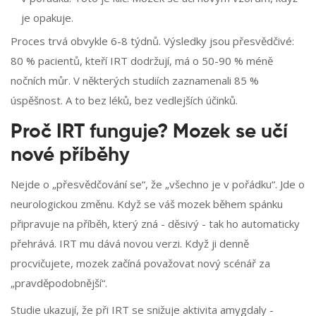
je opakuje.
Proces trvá obvykle 6-8 týdnů. Výsledky jsou přesvědčivé:
80 % pacientů, kteří IRT dodržují, má o 50-90 % méně
nočních můr. V některých studiích zaznamenali 85 %
úspěšnost. A to bez léků, bez vedlejších účinků.
Proč IRT funguje? Mozek se učí
nové příběhy
Nejde o „přesvědčování se“, že „všechno je v pořádku“. Jde o
neurologickou změnu. Když se váš mozek během spánku
připravuje na příběh, který zná - děsivý - tak ho automaticky
přehrává. IRT mu dává novou verzi. Když ji denně
procvičujete, mozek začíná považovat nový scénář za
„pravděpodobnější“.
Studie ukazují, že při IRT se snižuje aktivita amygdaly -