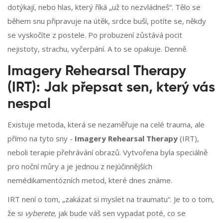
dotýkají, nebo hlas, který říká „už to nezvládneš“. Tělo se
během snu připravuje na útěk, srdce buší, potíte se, někdy
se vyskočíte z postele. Po probuzení zůstává pocit
nejistoty, strachu, vyčerpání. A to se opakuje. Denně.
Imagery Rehearsal Therapy
(IRT): Jak přepsat sen, který vás
nespal
Existuje metoda, která se nezaměřuje na celé trauma, ale
přímo na tyto sny -
Imagery Rehearsal Therapy
(IRT),
neboli terapie přehrávání obrazů. Vytvořena byla speciálně
pro noční můry a je jednou z nejúčinnějších
nemédikamentózních metod, které dnes známe.
IRT není o tom, „zakázat si myslet na traumatu“. Je to o tom,
že si
vyberete
, jak bude váš sen vypadat poté, co se