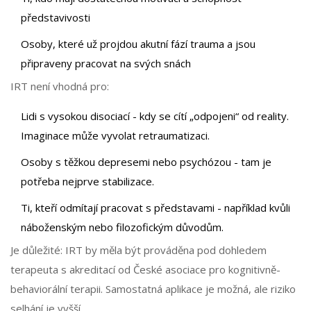
představivosti
Osoby, které už projdou akutní fází trauma a jsou
připraveny pracovat na svých snách
IRT není vhodná pro:
Lidi s vysokou disociací - kdy se cítí „odpojeni“ od reality.
Imaginace může vyvolat retraumatizaci.
Osoby s těžkou depresemi nebo psychózou - tam je
potřeba nejprve stabilizace.
Ti, kteří odmítají pracovat s představami - například kvůli
náboženským nebo filozofickým důvodům.
Je důležité: IRT by měla být prováděna pod dohledem
terapeuta s akreditací od České asociace pro kognitivně-
behaviorální terapii. Samostatná aplikace je možná, ale riziko
selhání je vyšší.