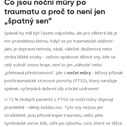
Co jsou noční můry po
traumatu a proč to není jen
„špatný sen“
Spánek by měl být časem odpočinku, ale pro některé lidi je
noc pravidelnou bitvou. Když se po traumatické události -
jako je dopravní nehoda, násilí, válečné zkušenosti nebo
ztráta blízké osoby - začnou opakovat děsivé sny, kde se
celý scénář znovu hraje, není to jen „náhoda“ nebo
„přehnaná představivost“. Jde o
noční můry
- klíčový příznak
posttraumatické stresové poruchy (PTSD), který narušuje
spánek, vyčerpává duševní síly a brání uzdravení.
U 72 % českých pacientů s PTSD se noční můry objevují
pravidelně - někdy každou noc. Tyto sny nejsou jen
strašidelné. Jsou přesně kopie traumatu, nebo jeho
symbolické verze: křik, záře po výbuchu, ruce, které se těžce