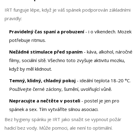
IRT funguje lépe, když je váš spánek podporován základními
pravidly:
Pravidelný čas spaní a probuzení
- i o víkendech. Mozek
potřebuje ritmus.
Nežádné stimulace před spaním
- káva, alkohol, náročné
filmy, sociální sítě. Všechno toto zvyšuje aktivitu mozku,
když by měl klidnout.
Temný, klidný, chladný pokoj
- ideální teplota 18-20 °C.
Používejte černé záclony, šumění, uvolňující vůně.
Nepracujte a nečtěte v posteli
- postel je jen pro
spánek a sex. Tím vytváříte silnou asociaci.
Bez hygieny spánku je IRT jako snažit se vypnout požár
hadicí bez vody. Může pomoci, ale není to optimální.