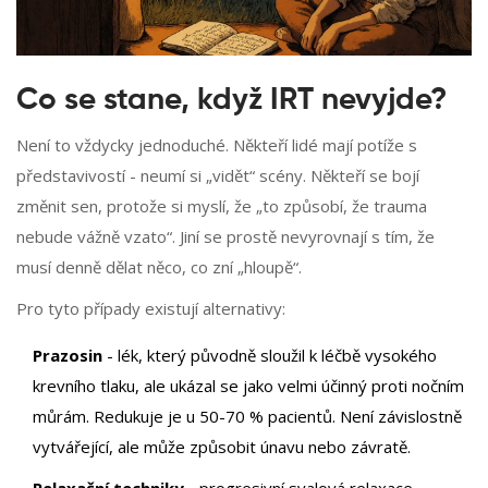
Co se stane, když IRT nevyjde?
Není to vždycky jednoduché. Někteří lidé mají potíže s
představivostí - neumí si „vidět“ scény. Někteří se bojí
změnit sen, protože si myslí, že „to způsobí, že trauma
nebude vážně vzato“. Jiní se prostě nevyrovnají s tím, že
musí denně dělat něco, co zní „hloupě“.
Pro tyto případy existují alternativy:
Prazosin
- lék, který původně sloužil k léčbě vysokého
krevního tlaku, ale ukázal se jako velmi účinný proti nočním
můrám. Redukuje je u 50-70 % pacientů. Není závislostně
vytvářející, ale může způsobit únavu nebo závratě.