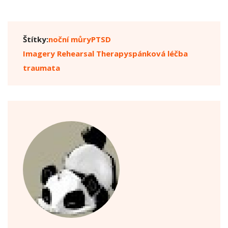
Štítky:
noční můry
PTSD
Imagery Rehearsal Therapy
spánková léčba
traumata