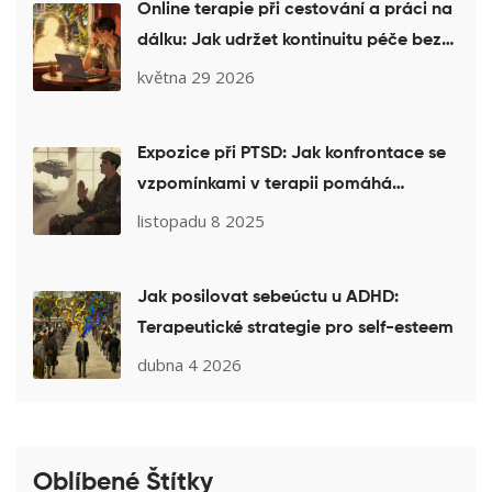
Online terapie při cestování a práci na
dálku: Jak udržet kontinuitu péče bez
hranic
května 29 2026
Expozice při PTSD: Jak konfrontace se
vzpomínkami v terapii pomáhá
překonat traumata
listopadu 8 2025
Jak posilovat sebeúctu u ADHD:
Terapeutické strategie pro self-esteem
dubna 4 2026
Oblíbené Štítky