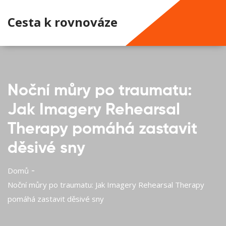
Cesta k rovnováze
Noční můry po traumatu:
Jak Imagery Rehearsal
Therapy pomáhá zastavit
děsivé sny
Domů
Noční můry po traumatu: Jak Imagery Rehearsal Therapy
pomáhá zastavit děsivé sny