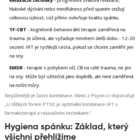
Relaxační techniky
- progresivní svalová relaxace,
hluboké dýchání nebo mindfulness před spaním snižují
celkovou úzkost, což přímo ovlivňuje kvalitu spánku.
TF-CBT
- kognitivně-behaviorální terapie zaměřená na
trauma. Je účinná, ale vyžaduje mnohem delší dobu - 12-20
sezení. IRT je rychlejší cesta, pokud se chcete zaměřit jen
na sny.
EMDR
- terapie s pohybem očí. Cílí na celé trauma, ne jen
na sny. Může být užitečná jako doplněk, ale není zaměřená
na noční můry.
Nejúčinnější je často kombinace. Klinici z Psyon.cz doporučují:
„U těžkých forem PTSD je optimální kombinace IRT s
farmakoterapií a relaxačními technikami.“
Hygiena spánku: Základ, který
všichni přehlížíme