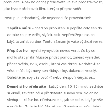
probudíte. A pak ho denně přehráváte ve své představivosti,
jako byste přehrávali film, který si přejete vidět.
Postup je jednoduchý, ale nejednoduše proveditelný:
Zapište můru
- hned po probuzení si popište celý sen do
detailu: co jste viděli, slyšeli, cítili. Nepřehlížejte nic, ani
když to zní absurdně. Tento záznam je vaše výchozí verze.
Přepište ho
- nyní si vymyslete novou verzi. Co by se
mohlo stát jinak? Můžete přidat pomoc, změnit výsledek,
přidat světlo, zvuk, osobu, která vás chrání. Necháte-li se
vést, může být nový sen klidný, silný, dokonce i veselý.
Důležité je, aby vás
uvolnil
, nebo alespoň
nevystrašil
.
Denně si ho přehrajte
- každý den, 10-15 minut, sedněte
si klidně, zavřete oči a představte si nový sen. Nejen ho
sledujte - cítěte ho. Představte si, jak se cítíte, když je vše
v pořádku. Toto je klíč. Mozek se učí novým vzorům, když