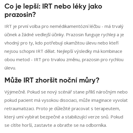
Co je lepší: IRT nebo léky jako
prazosin?
IRT je první volba pro nemédikamentózní léčbu - má trvalý
účinek a žádné vedlejší účinky. Prazosin funguje rychleji a je
vhodný pro ty, kdo potřebují okamžitou úlevu nebo kteří
nejsou schopni IRT dělat. Nejlepší výsledky má kombinace
obou metod - IRT pro trvalou změnu, prazosin pro rychlou
úlevu.
Může IRT zhoršit noční můry?
Výjimečně. Pokud se nový scénář stane příliš náročným nebo
pokud pacient má vysokou disociaci, může imaginace vyvolat
retraumatizaci. Proto je důležité pracovat s terapeutem,
který umí vybírat bezpečné a stabilizující verze snů. Pokud
se cítíte horší, zastavte a obraťte se na odborníka.