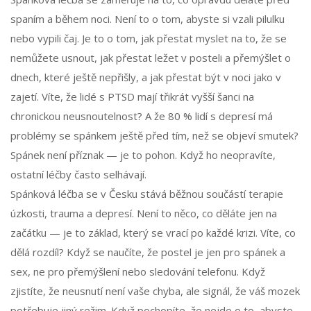
spaním a během noci. Není to o tom, abyste si vzali pilulku
nebo vypili čaj. Je to o tom, jak přestat myslet na to, že se
nemůžete usnout, jak přestat ležet v posteli a přemýšlet o
dnech, které ještě nepřišly, a jak přestat být v noci jako v
zajetí. Víte, že lidé s PTSD mají třikrát vyšší šanci na
chronickou neusnoutelnost? A že 80 % lidí s depresí má
problémy se spánkem ještě před tím, než se objeví smutek?
Spánek není příznak — je to pohon. Když ho neopravíte,
ostatní léčby často selhávají.
Spánková léčba se v Česku stává běžnou součástí terapie
úzkosti, trauma a depresí. Není to něco, co děláte jen na
začátku — je to základ, který se vrací po každé krizi. Víte, co
dělá rozdíl? Když se naučíte, že postel je jen pro spánek a
sex, ne pro přemýšlení nebo sledování telefonu. Když
zjistíte, že neusnutí není vaše chyba, ale signál, že váš mozek
potřebuje jiný režim. Když pochopíte, že nejde o to, abyste