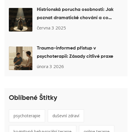
Histrionská porucha osobnosti: Jak
poznat dramatické chování a co
pomáhá v terapii
června 3 2025
Trauma-informed přístup v
psychoterapii: Zásady citlivé praxe
února 3 2026
Oblíbené Štítky
psychoterapie
duševní zdraví
kognitivně behaviorální terapie
online terapie