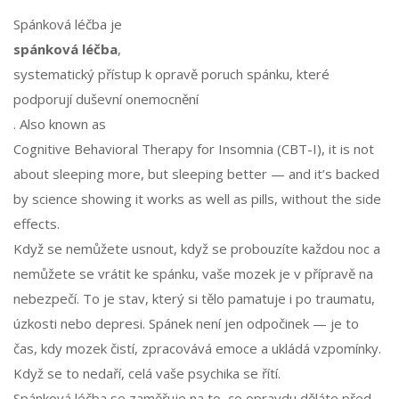
Spánková léčba je
spánková léčba
,
systematický přístup k opravě poruch spánku, které
podporují duševní onemocnění
. Also known as
Cognitive Behavioral Therapy for Insomnia (CBT-I)
, it is not
about sleeping more, but sleeping better — and it’s backed
by science showing it works as well as pills, without the side
effects.
Když se nemůžete usnout, když se probouzíte každou noc a
nemůžete se vrátit ke spánku, vaše mozek je v přípravě na
nebezpečí. To je stav, který si tělo pamatuje i po traumatu,
úzkosti nebo depresi. Spánek není jen odpočinek — je to
čas, kdy mozek čistí, zpracovává emoce a ukládá vzpomínky.
Když se to nedaří, celá vaše psychika se řítí.
Spánková léčba se zaměřuje na to, co opravdu děláte před