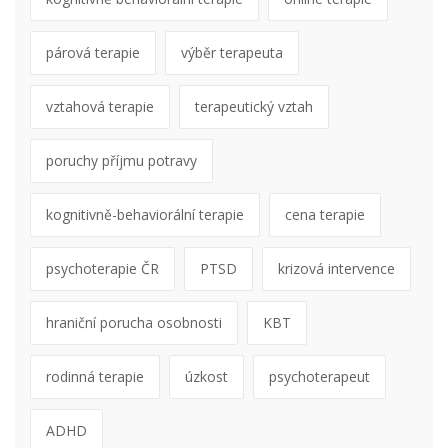
párová terapie
výběr terapeuta
vztahová terapie
terapeutický vztah
poruchy příjmu potravy
kognitivně-behaviorální terapie
cena terapie
psychoterapie ČR
PTSD
krizová intervence
hraniční porucha osobnosti
KBT
rodinná terapie
úzkost
psychoterapeut
ADHD