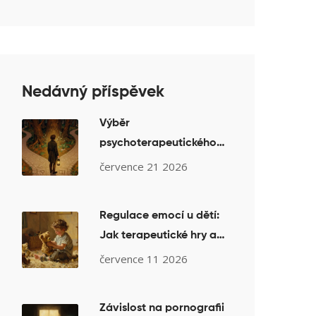
Nedávný příspěvek
Výběr
psychoterapeutického
směru pro úzkost: Co
července 21 2026
funguje podle studií
Regulace emocí u dětí:
Jak terapeutické hry a
nácvik dovedností
července 11 2026
pomáhají dětem
zvládat pocity
Závislost na pornografii