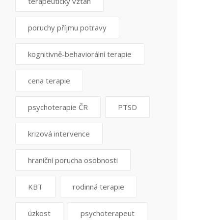
terapeutický vztah
poruchy příjmu potravy
kognitivně-behaviorální terapie
cena terapie
psychoterapie ČR
PTSD
krizová intervence
hraniční porucha osobnosti
KBT
rodinná terapie
úzkost
psychoterapeut