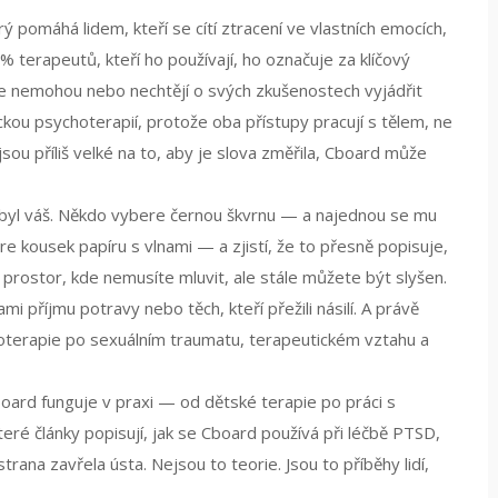
ý pomáhá lidem, kteří se cítí ztracení ve vlastních emocích,
 % terapeutů, kteří ho používají, ho označuje za klíčový
se nemohou nebo nechtějí o svých zkušenostech vyjádřit
kou psychoterapií
, protože oba přístupy pracují s tělem, ne
ou příliš velké na to, aby je slova změřila, Cboard může
y byl váš. Někdo vybere černou škvrnu — a najednou se mu
re kousek papíru s vlnami — a zjistí, že to přesně popisuje,
ý prostor, kde nemusíte mluvit, ale stále můžete být slyšen.
mi příjmu potravy nebo těch, kteří přežili násilí. A právě
oterapie po sexuálním traumatu
,
terapeutickém vztahu
a
 Cboard funguje v praxi — od dětské terapie po práci s
teré články popisují, jak se Cboard používá při léčbě PTSD,
trana zavřela ústa. Nejsou to teorie. Jsou to příběhy lidí,