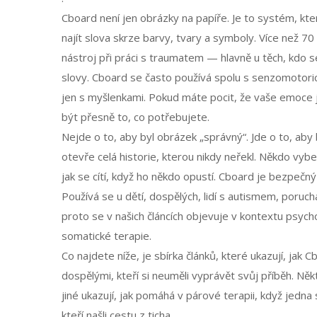
Cboard není jen obrázky na papíře. Je to systém, kter
najít slova skrze barvy, tvary a symboly. Více než 70
nástroj při práci s traumatem — hlavně u těch, kdo 
slovy. Cboard se často používá spolu s
senzomotoric
jen s myšlenkami. Pokud máte pocit, že vaše emoce js
být přesně to, co potřebujete.
Nejde o to, aby byl obrázek „správný“. Jde o to, ab
otevře celá historie, kterou nikdy neřekl. Někdo vybe
jak se cítí, když ho někdo opustí. Cboard je bezpečn
Používá se u dětí, dospělých, lidí s autismem, porucha
proto se v našich článcích objevuje v kontextu
psych
somatické terapie
.
Co najdete níže, je sbírka článků, které ukazují, jak
dospělými, kteří si neuměli vyprávět svůj příběh. Něk
jiné ukazují, jak pomáhá v párové terapii, když jedna s
kteří našli cestu z ticha.