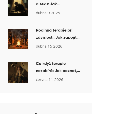
a sexu: Jak
psychoterapie pomáhá
dubna 9 2025
překonat hypersexuální
chování
Rodinná terapie při
závislosti: Jak zapojit
celou rodinu do
dubna 15 2026
uzdravení
Co když terapie
nezabírá: Jak poznat,
že je čas změnit
června 11 2026
terapeuta nebo přístup