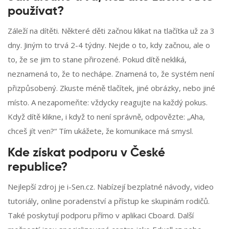
používat?
Záleží na dítěti. Některé děti začnou klikat na tlačítka už za 3
dny. Jiným to trvá 2-4 týdny. Nejde o to, kdy začnou, ale o
to, že se jim to stane přirozené. Pokud dítě nekliká,
neznamená to, že to nechápe. Znamená to, že systém není
přizpůsobený. Zkuste méně tlačítek, jiné obrázky, nebo jiné
místo. A nezapomeňte: vždycky reagujte na každý pokus.
Když dítě klikne, i když to není správně, odpovězte: „Aha,
chceš jít ven?“ Tím ukážete, že komunikace má smysl.
Kde získat podporu v České
republice?
Nejlepší zdroj je i-Sen.cz. Nabízejí bezplatné návody, video
tutoriály, online poradenství a přístup ke skupinám rodičů.
Také poskytují podporu přímo v aplikaci Cboard. Další