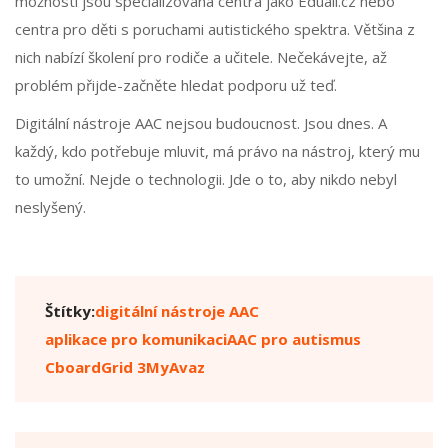
možností jsou specializovaná centra jako Eduall.cz nebo
centra pro děti s poruchami autistického spektra. Většina z
nich nabízí školení pro rodiče a učitele. Nečekávejte, až
problém přijde-začněte hledat podporu už teď.
Digitální nástroje AAC nejsou budoucnost. Jsou dnes. A
každý, kdo potřebuje mluvit, má právo na nástroj, který mu
to umožní. Nejde o technologii. Jde o to, aby nikdo nebyl
neslyšený.
Štítky:
digitální nástroje AAC
aplikace pro komunikaci
AAC pro autismus
Cboard
Grid 3
MyAvaz