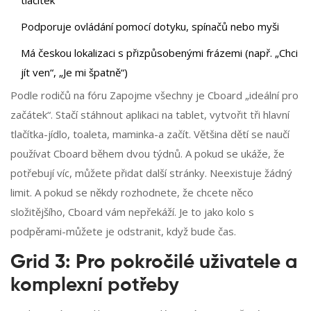
tlačítek
Podporuje ovládání pomocí dotyku, spínačů nebo myši
Má českou lokalizaci s přizpůsobenými frázemi (např. „Chci
jít ven“, „Je mi špatně“)
Podle rodičů na fóru Zapojme všechny je Cboard „ideální pro
začátek“. Stačí stáhnout aplikaci na tablet, vytvořit tři hlavní
tlačítka-jídlo, toaleta, maminka-a začít. Většina dětí se naučí
používat Cboard během dvou týdnů. A pokud se ukáže, že
potřebují víc, můžete přidat další stránky. Neexistuje žádný
limit. A pokud se někdy rozhodnete, že chcete něco
složitějšího, Cboard vám nepřekáží. Je to jako kolo s
podpěrami-můžete je odstranit, když bude čas.
Grid 3: Pro pokročilé uživatele a
komplexní potřeby