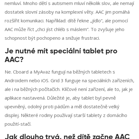
nemluví. Mnoho dětí s autismem mluví několik slov, ale nemají
dostatek slovní zásoby na komplexní věty. AAC jim pomáhá
rozšířit komunikaci. Například: dítě řekne „jídlo“, ale pomocí
AAC může říct „chci jíst chléb s máslem“. To zvyšuje jeho
schopnost být pochopeno a snižuje frustraci.
Je nutné mít speciální tablet pro
AAC?
Ne. Cboard a MyAvaz fungují na běžných tabletech s
Androidem nebo iOS. Grid 3 funguje na speciálních zařízeních,
ale i na běžných počítačích. Klíčové není zařízení, ale to, jak je
aplikace nastavená. Důležité je, aby tablet byl pevně
upevněný, odolný proti pádům a měl dostatečně velký
displej. Některé rodiny používají starší tablety z domácího
použití-stačí.
Jak dlouho trvá, než dítě začne AAC