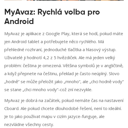
MyAvaz: Rychlá volba pro
Android
MyAvaz je aplikace z Google Play, která se hodí, pokud máte
jen Android tablet a potřebujete něco rychlého. Má
přehledné rozhraní, jednoduché tlačítka a hlasový výstup.
Uživatelé ji hodnotí 4,2 z 5 hvězdiček. Ale má jeden velký
problém: čeština je omezená. Většina symbolů je v angličtině,
a když přepnete na češtinu, překlad je často neúplný. Slovo
„hodně“ se může přeložit jako „mnoho“, ale „chci hodně vody“
se stane „chci mnoho vody“-což zní nezvykle.
MyAvaz je dobrá na začátek, pokud nemáte čas na nastavení
Cboard. Ale pokud chcete dlouhodobé řešení, není to ideální.
Je to jako používat mapu v cizím jazyce-funguje, ale
nezvládne všechny cesty.