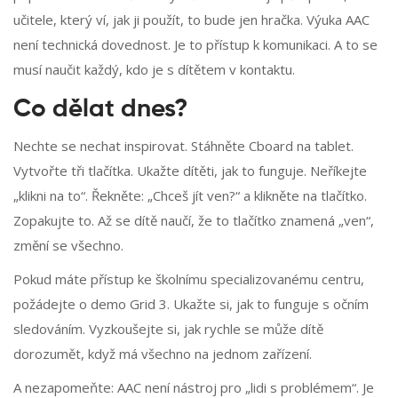
učitele, který ví, jak ji použít, to bude jen hračka. Výuka AAC
není technická dovednost. Je to přístup k komunikaci. A to se
musí naučit každý, kdo je s dítětem v kontaktu.
Co dělat dnes?
Nechte se nechat inspirovat. Stáhněte Cboard na tablet.
Vytvořte tři tlačítka. Ukažte dítěti, jak to funguje. Neříkejte
„klikni na to“. Řekněte: „Chceš jít ven?“ a klikněte na tlačítko.
Zopakujte to. Až se dítě naučí, že to tlačítko znamená „ven“,
změní se všechno.
Pokud máte přístup ke školnímu specializovanému centru,
požádejte o demo Grid 3. Ukažte si, jak to funguje s očním
sledováním. Vyzkoušejte si, jak rychle se může dítě
dorozumět, když má všechno na jednom zařízení.
A nezapomeňte: AAC není nástroj pro „lidi s problémem“. Je