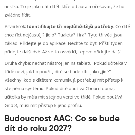
nekliká. To je jako dát dítěti klíče od auta a očekávat, že ho
zvládne řídit.
První krok:
Identifikujte tři nejdůležitější potřeby
. Co dítě
chce říct nejčastěji? Jídlo? Tualeta? Hra? Tyto tři věci jsou
základ. Přidejte je do aplikace. Nechte to být. Příští týden
přidejte další dvě. Až se to osvědčí, teprve přidejte další.
Druhá chyba: nechat nástroj jen na tabletu. Pokud učitelka v
třídě neví, jak ho použít, dítě se bude cítit jako „jiné“.
Všechny, kdo s dítětem komunikují, potřebují mít přístup k
stejnému systému. Pokud dítě používá Cboard doma,
učitelka by měla mít stejnou verzi ve třídě. Pokud používá
Grid 3, musí mít přístup k jeho profilu.
Budoucnost AAC: Co se bude
dít do roku 2027?