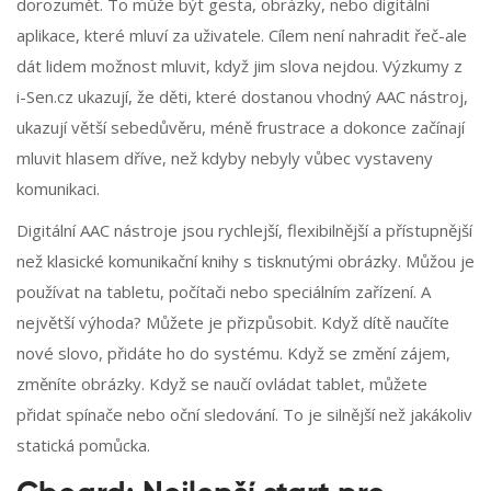
dorozumět. To může být gesta, obrázky, nebo digitální
aplikace, které mluví za uživatele. Cílem není nahradit řeč-ale
dát lidem možnost mluvit, když jim slova nejdou. Výzkumy z
i-Sen.cz ukazují, že děti, které dostanou vhodný AAC nástroj,
ukazují větší sebedůvěru, méně frustrace a dokonce začínají
mluvit hlasem dříve, než kdyby nebyly vůbec vystaveny
komunikaci.
Digitální AAC nástroje jsou rychlejší, flexibilnější a přístupnější
než klasické komunikační knihy s tisknutými obrázky. Můžou je
používat na tabletu, počítači nebo speciálním zařízení. A
největší výhoda? Můžete je přizpůsobit. Když dítě naučíte
nové slovo, přidáte ho do systému. Když se změní zájem,
změníte obrázky. Když se naučí ovládat tablet, můžete
přidat spínače nebo oční sledování. To je silnější než jakákoliv
statická pomůcka.