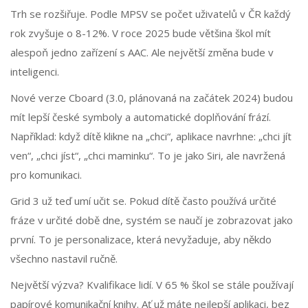
Trh se rozšiřuje. Podle MPSV se počet uživatelů v ČR každý
rok zvyšuje o 8-12%. V roce 2025 bude většina škol mít
alespoň jedno zařízení s AAC. Ale největší změna bude v
inteligenci.
Nové verze Cboard (3.0, plánovaná na začátek 2024) budou
mít lepší české symboly a automatické doplňování frází.
Například: když dítě klikne na „chci“, aplikace navrhne: „chci jít
ven“, „chci jíst“, „chci maminku“. To je jako Siri, ale navržená
pro komunikaci.
Grid 3 už teď umí učit se. Pokud dítě často používá určité
fráze v určité době dne, systém se naučí je zobrazovat jako
první. To je personalizace, která nevyžaduje, aby někdo
všechno nastavil ručně.
Největší výzva? Kvalifikace lidí. V 65 % škol se stále používají
papírové komunikační knihy. Ať už máte nejlepší aplikaci, bez