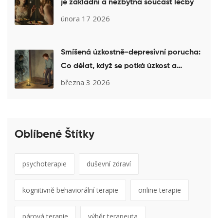
je základní a nezbytná součást léčby
února 17 2026
Smíšená úzkostně-depresivní porucha:
Co dělat, když se potká úzkost a
deprese
března 3 2026
Oblíbené Štítky
psychoterapie
duševní zdraví
kognitivně behaviorální terapie
online terapie
párová terapie
výběr terapeuta