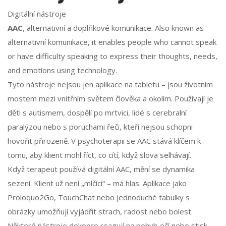
Digitální nástroje
AAC
,
alternativní a doplňkové komunikace
. Also known as
alternativní komunikace
, it enables people who cannot speak
or have difficulty speaking to express their thoughts, needs,
and emotions using technology.
Tyto nástroje nejsou jen aplikace na tabletu – jsou životním
mostem mezi vnitřním světem člověka a okolím. Používají je
děti s autismem, dospělí po mrtvici, lidé s cerebralní
paralýzou nebo s poruchami řeči, kteří nejsou schopni
hovořit přirozeně. V psychoterapii se AAC stává klíčem k
tomu, aby klient mohl říct, co cítí, když slova selhávají.
Když terapeut používá digitální AAC, mění se dynamika
sezení. Klient už není „mlčící“ – má hlas. Aplikace jako
Proloquo2Go, TouchChat nebo jednoduché tabulky s
obrázky umožňují vyjádřit strach, radost nebo bolest.
Některé nástroje dokonce reagují na pohyb očí nebo stisk