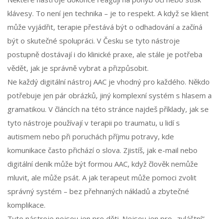
klávesy. To není jen technika – je to respekt. A když se klient
může vyjádřit, terapie přestává být o odhadování a začíná
být o skutečné spolupráci. V Česku se tyto nástroje
postupně dostávají i do klinické praxe, ale stále je potřeba
vědět, jak je správně vybrat a přizpůsobit.
Ne každý digitální nástroj AAC je vhodný pro každého. Někdo
potřebuje jen pár obrázků, jiný komplexní systém s hlasem a
gramatikou. V článcích na této stránce najdeš příklady, jak se
tyto nástroje používají v terapii po traumatu, u lidí s
autismem nebo při poruchách příjmu potravy, kde
komunikace často přichází o slova. Zjistíš, jak e-mail nebo
digitální deník může být formou AAC, když člověk nemůže
mluvit, ale může psát. A jak terapeut může pomoci zvolit
správný systém – bez přehnaných nákladů a zbytečné
komplikace.
Tyto nástroje nejsou jen pro děti. Nejsou jen pro „zvláštní“