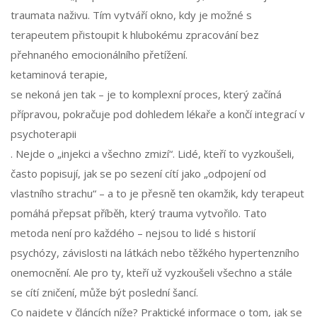
traumata naživu. Tím vytváří okno, kdy je možné s
terapeutem přistoupit k hlubokému zpracování bez
přehnaného emocionálního přetížení.
ketaminová terapie
,
se nekoná jen tak – je to komplexní proces, který začíná
přípravou, pokračuje pod dohledem lékaře a končí integrací v
psychoterapii
. Nejde o „injekci a všechno zmizí“. Lidé, kteří to vyzkoušeli,
často popisují, jak se po sezení cítí jako „odpojení od
vlastního strachu“ – a to je přesně ten okamžik, kdy terapeut
pomáhá přepsat příběh, který trauma vytvořilo. Tato
metoda není pro každého – nejsou to lidé s historií
psychózy, závislosti na látkách nebo těžkého hypertenzního
onemocnění. Ale pro ty, kteří už vyzkoušeli všechno a stále
se cítí zničení, může být poslední šancí.
Co najdete v článcích níže? Praktické informace o tom, jak se