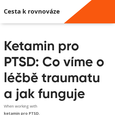
Cesta k rovnováze
Ketamin pro
PTSD: Co víme o
léčbě traumatu
a jak funguje
When working with
ketamin pro PTSD
,