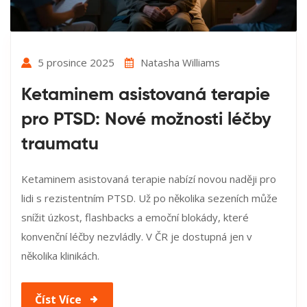
5 prosince 2025
Natasha Williams
Ketaminem asistovaná terapie
pro PTSD: Nové možnosti léčby
traumatu
Ketaminem asistovaná terapie nabízí novou naději pro
lidi s rezistentním PTSD. Už po několika sezeních může
snížit úzkost, flashbacks a emoční blokády, které
konvenční léčby nezvládly. V ČR je dostupná jen v
několika klinikách.
Číst Více