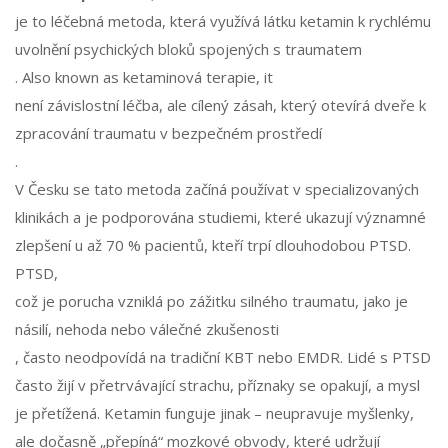
je to léčebná metoda, která využívá látku ketamin k rychlému
uvolnění psychických bloků spojených s traumatem
. Also known as
ketaminová terapie
, it
není závislostní léčba, ale cílený zásah, který otevírá dveře k
zpracování traumatu v bezpečném prostředí
.
V Česku se tato metoda začíná používat v specializovaných
klinikách a je podporována studiemi, které ukazují významné
zlepšení u až 70 % pacientů, kteří trpí dlouhodobou PTSD.
PTSD
,
což je porucha vzniklá po zážitku silného traumatu, jako je
násilí, nehoda nebo válečné zkušenosti
, často neodpovídá na tradiční KBT nebo EMDR. Lidé s PTSD
často žijí v přetrvávající strachu, příznaky se opakují, a mysl
je přetížená. Ketamin funguje jinak – neupravuje myšlenky,
ale dočasně „přepíná“ mozkové obvody, které udržují