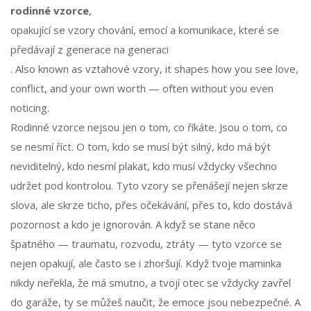
rodinné vzorce
,
opakující se vzory chování, emocí a komunikace, které se
předávají z generace na generaci
. Also known as
vztahové vzory
, it shapes how you see love,
conflict, and your own worth — often without you even
noticing.
Rodinné vzorce nejsou jen o tom, co říkáte. Jsou o tom, co
se nesmí říct. O tom, kdo se musí být silný, kdo má být
neviditelný, kdo nesmí plakat, kdo musí vždycky všechno
udržet pod kontrolou. Tyto vzory se přenášejí nejen skrze
slova, ale skrze ticho, přes očekávání, přes to, kdo dostává
pozornost a kdo je ignorován. A když se stane něco
špatného — traumatu, rozvodu, ztráty — tyto vzorce se
nejen opakují, ale často se i zhoršují. Když tvoje maminka
nikdy neřekla, že má smutno, a tvojí otec se vždycky zavřel
do garáže, ty se můžeš naučit, že emoce jsou nebezpečné. A