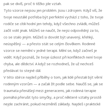
pak se divíš, proč ti těžko jde vztah.
Tyto vzorce nejsou jen problém. Jsou i zdrojem. Když víš, že
tvoje neustálé potřeba být perfektní vychází z toho, že tvoje
rodiče se cítili hodní jen tehdy, když všechno zvládli, můžeš
začít volit jinak. Můžeš se naučit, že nejsi odpovědný za to,
co se stalo jiným. Můžeš si dovolit být unavený, křehký,
neúspěšný — a přesto stát se celým člověkem. Rodinné
vzorce se nemění v jedné terapii. Mění se, když začneš je
vidět. Když poznáš, že tvoje úzkost při konfliktech není tvoje
chyba, ale dědictví. A když se rozhodneš, že už nechceš
předávat to stejné dál.
V této sbírce najdeš příběhy o tom, jak lidé přestali být věrní
rodinným vzorům — a začali žít podle sebe. Naučíš se, jak se
traumata přenášejí mezi generacemi, jak rodinná terapie
pomáhá přerušit tyto smyčky, a proč některé vztahy prostě
nejde zachránit, pokud nezměníš základy. Najdeš i praktické