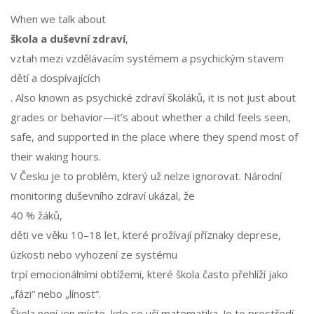
When we talk about
škola a duševní zdraví
,
vztah mezi vzdělávacím systémem a psychickým stavem
dětí a dospívajících
. Also known as
psychické zdraví školáků
, it is not just about
grades or behavior—it’s about whether a child feels seen,
safe, and supported in the place where they spend most of
their waking hours.
V Česku je to problém, který už nelze ignorovat. Národní
monitoring duševního zdraví ukázal, že
40 % žáků
,
děti ve věku 10–18 let, které prožívají příznaky deprese,
úzkosti nebo vyhození ze systému
trpí emocionálními obtížemi, které škola často přehlíží jako
„fázi“ nebo „línost“.
Škola není jen místo, kde se učí matematika. Je to prostředí,