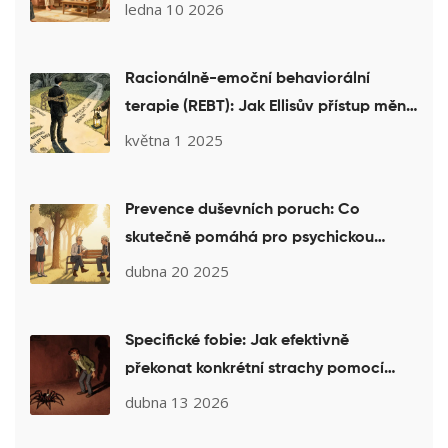
ledna 10 2026
Racionálně-emoční behaviorální
terapie (REBT): Jak Ellisův přístup mění
vaše přesvědčení a zlepšuje život
května 1 2025
Prevence duševních poruch: Co
skutečně pomáhá pro psychickou
pohodu
dubna 20 2025
Specifické fobie: Jak efektivně
překonat konkrétní strachy pomocí
psychoterapie
dubna 13 2026