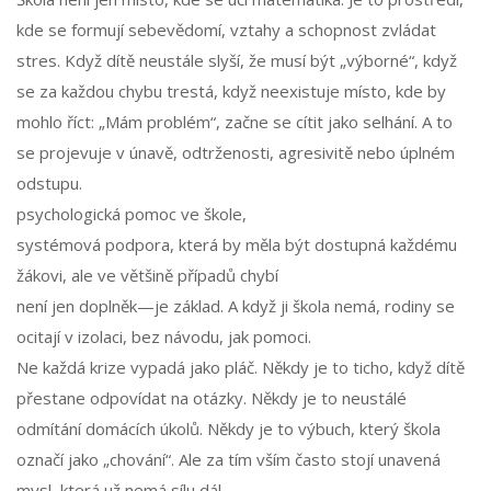
kde se formují sebevědomí, vztahy a schopnost zvládat
stres. Když dítě neustále slyší, že musí být „výborné“, když
se za každou chybu trestá, když neexistuje místo, kde by
mohlo říct: „Mám problém“, začne se cítit jako selhání. A to
se projevuje v únavě, odtrženosti, agresivitě nebo úplném
odstupu.
psychologická pomoc ve škole
,
systémová podpora, která by měla být dostupná každému
žákovi, ale ve většině případů chybí
není jen doplněk—je základ. A když ji škola nemá, rodiny se
ocitají v izolaci, bez návodu, jak pomoci.
Ne každá krize vypadá jako pláč. Někdy je to ticho, když dítě
přestane odpovídat na otázky. Někdy je to neustálé
odmítání domácích úkolů. Někdy je to výbuch, který škola
označí jako „chování“. Ale za tím vším často stojí unavená
mysl, která už nemá sílu dál.