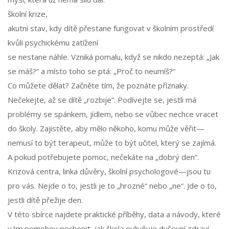
školní krize
,
akutní stav, kdy dítě přestane fungovat v školním prostředí
kvůli psychickému zatížení
se nestane náhle. Vzniká pomalu, když se nikdo nezeptá: „Jak
se máš?“ a místo toho se ptá: „Proč to neumíš?“
Co můžete dělat? Začněte tím, že poznáte příznaky.
Nečekejte, až se dítě „rozbije“. Podívejte se, jestli má
problémy se spánkem, jídlem, nebo se vůbec nechce vracet
do školy. Zajistěte, aby mělo někoho, komu může věřit—
nemusí to být terapeut, může to být učitel, který se zajímá.
A pokud potřebujete pomoc, nečekáte na „dobrý den“.
Krizová centra, linka důvěry, školní psychologové—jsou tu
pro vás. Nejde o to, jestli je to „hrozné“ nebo „ne“. Jde o to,
jestli dítě přežije den.
V této sbírce najdete praktické příběhy, data a návody, které
vám pomohou pochopit, jak škola ovlivňuje duševní zdraví