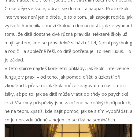
Co se děje ve škole, odráží se doma – a naopak. Proto školní
intervence není jen o dítěti. Je to o tom, jak zapojit rodiče, jak
vytvořit komunikaci mezi školou a domácností, jak se vyhnout
tomu, že dítě dostane dvě různá pravidla. Některé školy už
mají systém, kde se pravidelně schází učitel, školní psycholog
a rodič – a společně řeší, co dítě potřebuje. To není luxus. To
je základ.
V této sbírce najdeš konkrétní příklady, jak školní intervence
funguje v praxi – od toho, jak pomoci dítěti s úzkostí při
zkouškách, přes to, jak škola může reagovat na násilí mezi
žáky, až po to, jak se dítě může vrátit do třídy po psychické
krizi. Všechny příspěvky jsou založené na reálných případech,
ne na teorii. Zjistíš, kde najít pomoc, jak se s tím vypořádat, a
co je opravdu účinné – nejen co se říká na seminářích.