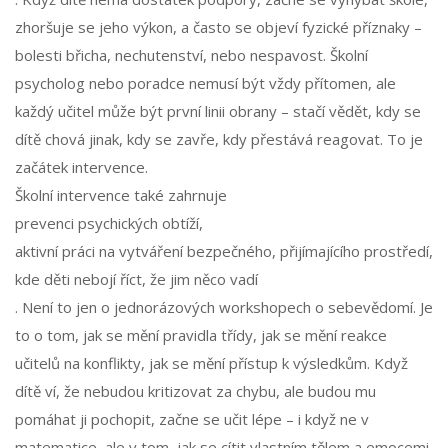
zhoršuje se jeho výkon, a často se objeví fyzické příznaky –
bolesti břicha, nechutenství, nebo nespavost. Školní
psycholog nebo poradce nemusí být vždy přítomen, ale
každý učitel může být první linii obrany – stačí vědět, kdy se
dítě chová jinak, kdy se zavře, kdy přestává reagovat. To je
začátek intervence.
Školní intervence také zahrnuje
prevenci psychických obtíží
,
aktivní práci na vytváření bezpečného, přijímajícího prostředí,
kde děti nebojí říct, že jim něco vadí
. Není to jen o jednorázových workshopech o sebevědomí. Je
to o tom, jak se mění pravidla třídy, jak se mění reakce
učitelů na konflikty, jak se mění přístup k výsledkům. Když
dítě ví, že nebudou kritizovat za chybu, ale budou mu
pomáhat ji pochopit, začne se učit lépe – i když ne v
matematice, ale v tom, jak se cítit vlastním tělem a emocemi.