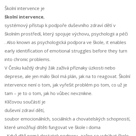
Školní intervence je
školní intervence
,
systémový přístup k podpoře duševního zdraví dětí v
školním prostředí, který spojuje výchovu, psychologii a péči
. Also known as
psychologická podpora ve škole
, it enables
early identification of emotional struggles before they turn
into chronic problems.
V Česku každý druhý žák zažívá příznaky úzkosti nebo
deprese, ale jen málo škol má plán, jak na to reagovat. Školní
intervence není o tom, jak vyřešit problém po tom, co už je
tam – je to o tom, jak ho vůbec nevznikne.
Klíčovou součástí je
duševní zdraví dětí
,
soubor emocionálních, sociálních a chovatelských schopností,
které umožňují dítěti fungovat ve škole i doma
. Když dítě nemá dostatek podpory, začne se vyhýbat škole,