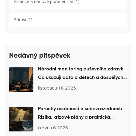
Finance a daňové poradenství
(1)
Zdraví
(1)
Nedávný příspěvek
Národní monitoring duševního zdraví:
Co ukazují data o dětech a dospělých
v ČR
listopadu 18 2025
Poruchy osobnosti a sebevražednost:
Rizika, krizové plány a praktická
pomoc
června 6 2026