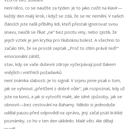
není něco, co se naučíte za týden. Je to jako cvičit na klavír—
každý den malý krok, i když se zdá, že se nic nemění. V našich
článcích jste našli příběhy lidí, kteří přestali ignorovat svou
únavu, naučili se říkat „ne“ bez pocitu viny, nebo zjistili, že
jejich vztek je jen krytka pro hlubokou bolest. A všechno to
začalo tím, že se prostě zeptali: „Proč to cítím právě teď?“
emocionální zátěž
,
stav, kdy se vaše duševní zdroje vyčerpávají pod tlakem
vnějších i vnitřních požadavků
není známka slabosti. Je to signál. V srpnu jsme psali o tom,
jak se vyhnout „přetížení z dobré vůle“, jak rozpoznat, kdy už
jste na konci, a jak si vytvořit malé, ale silné způsoby, jak se
obnovit—bez cestování na Bahamy. Někdo si jednoduše
udělal pauzu před odpovědí na zprávu, jiný začal psát krátké
poznámky, co ho v ten den uklidnilo. Malé věci. Ale dělají
rozdíl.