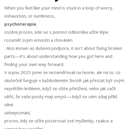
When you feel like your mind is stuck in a loop of worry,
exhaustion, or numbness,
psychoterapie
,
osobní proces, kde se s pomocí odborníka učíte lépe
rozumět svým emocím a chováním
. Also known as
duševní podpora
, it isn't about fixing broken
parts—it's about understanding how you got here and
finding your own way forward.
V srpnu 2025 jsme se nezaměřovali na teorie, ale na to, co
skutečně funguje v každodenním životě: jak přestat být svým
největším kritikem, když se cítíte přetížení, nebo jak začít
věřit, že vaše pocity mají smysl—i když se vám zdají příliš
silné.
sebepoznání
,
proces, kdy se učíte pozorovat své myšlenky, reakce a
vzorce bez soudění