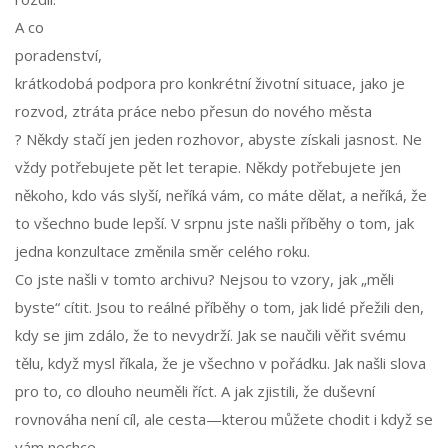
A co
poradenství
,
krátkodobá podpora pro konkrétní životní situace, jako je
rozvod, ztráta práce nebo přesun do nového města
? Někdy stačí jen jeden rozhovor, abyste získali jasnost. Ne
vždy potřebujete pět let terapie. Někdy potřebujete jen
někoho, kdo vás slyší, neříká vám, co máte dělat, a neříká, že
to všechno bude lepší. V srpnu jste našli příběhy o tom, jak
jedna konzultace změnila směr celého roku.
Co jste našli v tomto archivu? Nejsou to vzory, jak „měli
byste“ cítit. Jsou to reálné příběhy o tom, jak lidé přežili den,
kdy se jim zdálo, že to nevydrží. Jak se naučili věřit svému
tělu, když mysl říkala, že je všechno v pořádku. Jak našli slova
pro to, co dlouho neuměli říct. A jak zjistili, že duševní
rovnováha není cíl, ale cesta—kterou můžete chodit i když se
vám nechce.