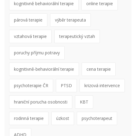
kognitivně behaviorální terapie
online terapie
párová terapie
výběr terapeuta
vztahová terapie
terapeutický vztah
poruchy příjmu potravy
kognitivně-behaviorální terapie
cena terapie
psychoterapie ČR
PTSD
krizová intervence
hraniční porucha osobnosti
KBT
rodinná terapie
úzkost
psychoterapeut
ADHD