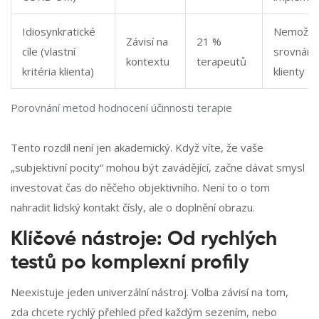
Idiosynkratické
Nemožno
Závisí na
21 %
cíle (vlastní
srovnání
kontextu
terapeutů
kritéria klienta)
klienty
Porovnání metod hodnocení účinnosti terapie
Tento rozdíl není jen akademický. Když víte, že vaše
„subjektivní pocity“ mohou být zavádějící, začne dávat smysl
investovat čas do něčeho objektivního. Není to o tom
nahradit lidský kontakt čísly, ale o doplnění obrazu.
Klíčové nástroje: Od rychlých
testů po komplexní profily
Neexistuje jeden univerzální nástroj. Volba závisí na tom,
zda chcete rychlý přehled před každým sezením, nebo