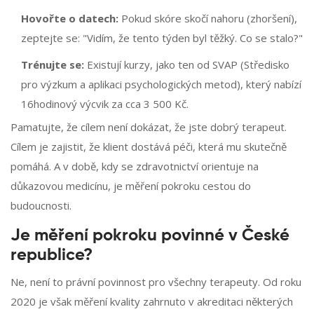
Hovořte o datech:
Pokud skóre skočí nahoru (zhoršení),
zeptejte se: "Vidím, že tento týden byl těžký. Co se stalo?"
Trénujte se:
Existují kurzy, jako ten od SVAP (Středisko
pro výzkum a aplikaci psychologických metod), který nabízí
16hodinový výcvik za cca 3 500 Kč.
Pamatujte, že cílem není dokázat, že jste dobrý terapeut.
Cílem je zajistit, že klient dostává péči, která mu skutečně
pomáhá. A v době, kdy se zdravotnictví orientuje na
důkazovou medicínu, je měření pokroku cestou do
budoucnosti.
Je měření pokroku povinné v České
republice?
Ne, není to právní povinnost pro všechny terapeuty. Od roku
2020 je však měření kvality zahrnuto v akreditaci některých