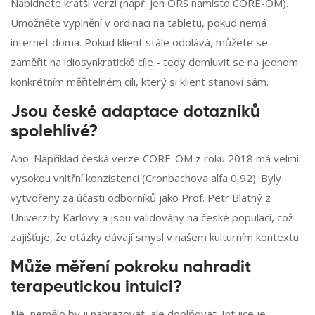
Nabídnete kratší verzi (např. jen ORS namísto CORE-OM).
Umožněte vyplnění v ordinaci na tabletu, pokud nemá
internet doma. Pokud klient stále odolává, můžete se
zaměřit na idiosynkratické cíle - tedy domluvit se na jednom
konkrétním měřitelném cíli, který si klient stanoví sám.
Jsou české adaptace dotazníků
spolehlivé?
Ano. Například česká verze CORE-OM z roku 2018 má velmi
vysokou vnitřní konzistenci (Cronbachova alfa 0,92). Byly
vytvořeny za účasti odborníků jako Prof. Petr Blatný z
Univerzity Karlovy a jsou validovány na české populaci, což
zajišťuje, že otázky dávají smysl v našem kulturním kontextu.
Může měření pokroku nahradit
terapeutickou intuici?
Ne, nemělo by ji nahrazovat, ale doplňovat. Intuice je