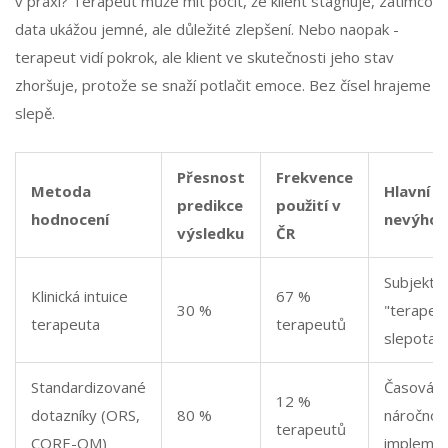
v praxi? Terapeut může mít pocit, že klient stagnuje, zatímco
data ukážou jemné, ale důležité zlepšení. Nebo naopak -
terapeut vidí pokrok, ale klient ve skutečnosti jeho stav
zhoršuje, protože se snaží potlačit emoce. Bez čísel hrajeme
slepě.
Přesnost
Frekvence
Metoda
Hlavní
predikce
použití v
hodnocení
nevýho
výsledku
ČR
Subjektivi
Klinická intuice
67 %
30 %
"terapeut
terapeuta
terapeutů
slepota"
Standardizované
Časová
12 %
dotazníky (ORS,
80 %
náročnos
terapeutů
CORE-OM)
impleme