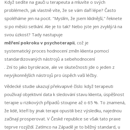
Když sedíte na gauči u terapeuta a mluvíte o svých
problémech, jak vlastně víte, že se vám daří lépe? Často
spoléháme jen na pocit. "Myslím, že jsem klidnější," řeknete
si po měsíci setkání. Ale je to tak? Nebo jste jen zvyklý/á na
svou úzkost? Tady nastupuje
měření pokroku v psychoterapii
, což je
systematický proces hodnocení změn klienta pomocí
standardizovaných nástrojů a sebehodnocení
. Zní to jako byrokracie, ale ve skutečnosti jde o jeden z
nejvýkonnějších nástrojů pro úspěch vaší léčby.
Vědecké studie ukazují překvapivé číslo: když terapeuti
používají objektivní data k sledování stavu klienta, úspěšnost
terapie u rizikových případů stoupne až o 65 %. To znamená,
že lidé, kteří by jinak terapii opustili bez výsledku, najednou
začínají prosperovat. V České republice se však tato praxe
teprve rozjíždí. Zatímco na Západě je to běžný standard, u