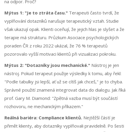
na odpor. Proč?
Mýtus 1: "Je to ztráta času."
Terapeuti často tvrdí, že
vyplňování dotazníků narušuje terapeutický vztah. Studie
však ukazují opak. Klienti oceňují, že jejich hlas je slyšet a že
terapie má strukturu. Průzkum Asociace psychologických
poraden ČR z roku 2022 ukázal, že 76 % terapeutů
pozorovalo vyšší motivaci klientů při vizualizaci pokroku.
Mýtus 2: "Dotazníky jsou mechanické."
Nástroj je jen
nástroj. Pokud terapeut použije výsledky k tomu, aby řekl:
"Podle tabulky jsi lepší, ať už se cítíš jak chceš," je to chyba.
Správné použití znamená integrovat data do dialogu. Jak říká
prof. Gary M. Diamond: "Zpětná vazba musí být součástí
rozhovoru, ne mechanickým příkazem."
Reálná bariéra: Compliance klientů.
Nejtěžší částí je
přimět klienty, aby dotazníky vyplňovali pravidelně. Po šesti