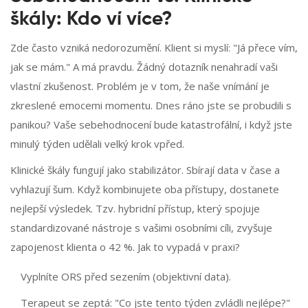
škály: Kdo ví více?
Zde často vzniká nedorozumění. Klient si myslí: "Já přece vím,
jak se mám." A má pravdu. Žádný dotazník nenahradí vaši
vlastní zkušenost. Problém je v tom, že naše vnímání je
zkreslené emocemi momentu. Dnes ráno jste se probudili s
panikou? Vaše sebehodnocení bude katastrofální, i když jste
minulý týden udělali velký krok vpřed.
Klinické škály fungují jako stabilizátor. Sbírají data v čase a
vyhlazují šum. Když kombinujete oba přístupy, dostanete
nejlepší výsledek. Tzv. hybridní přístup, který spojuje
standardizované nástroje s vašimi osobními cíli, zvyšuje
zapojenost klienta o 42 %. Jak to vypadá v praxi?
Vyplníte ORS před sezením (objektivní data).
Terapeut se zeptá: "Co jste tento týden zvládli nejlépe?"