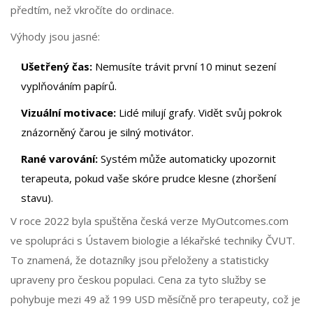
předtím, než vkročíte do ordinace.
Výhody jsou jasné:
Ušetřený čas:
Nemusíte trávit první 10 minut sezení
vyplňováním papírů.
Vizuální motivace:
Lidé milují grafy. Vidět svůj pokrok
znázorněný čarou je silný motivátor.
Rané varování:
Systém může automaticky upozornit
terapeuta, pokud vaše skóre prudce klesne (zhoršení
stavu).
V roce 2022 byla spuštěna česká verze MyOutcomes.com
ve spolupráci s Ústavem biologie a lékařské techniky ČVUT.
To znamená, že dotazníky jsou přeloženy a statisticky
upraveny pro českou populaci. Cena za tyto služby se
pohybuje mezi 49 až 199 USD měsíčně pro terapeuty, což je