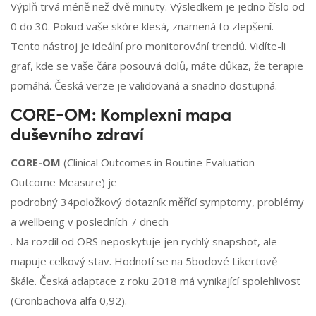
Výplň trvá méně než dvě minuty. Výsledkem je jedno číslo od
0 do 30. Pokud vaše skóre klesá, znamená to zlepšení.
Tento nástroj je ideální pro monitorování trendů. Vidíte-li
graf, kde se vaše čára posouvá dolů, máte důkaz, že terapie
pomáhá. Česká verze je validovaná a snadno dostupná.
CORE-OM: Komplexní mapa
duševního zdraví
CORE-OM
(Clinical Outcomes in Routine Evaluation -
Outcome Measure) je
podrobný 34položkový dotazník měřící symptomy, problémy
a wellbeing v posledních 7 dnech
. Na rozdíl od ORS neposkytuje jen rychlý snapshot, ale
mapuje celkový stav. Hodnotí se na 5bodové Likertově
škále. Česká adaptace z roku 2018 má vynikající spolehlivost
(Cronbachova alfa 0,92).