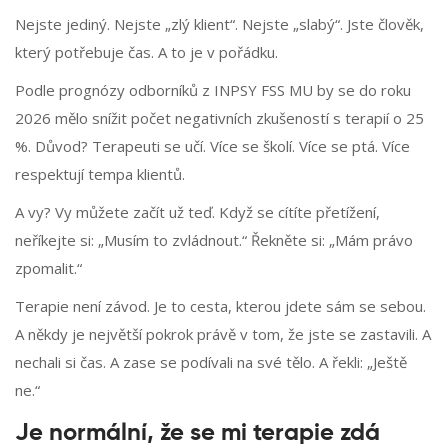
Nejste jediný. Nejste „zlý klient“. Nejste „slabý“. Jste člověk,
který potřebuje čas. A to je v pořádku.
Podle prognózy odborníků z INPSY FSS MU by se do roku
2026 mělo snížit počet negativních zkušeností s terapií o 25
%. Důvod? Terapeuti se učí. Více se školí. Více se ptá. Více
respektují tempa klientů.
A vy? Vy můžete začít už teď. Když se cítíte přetížení,
neříkejte si: „Musím to zvládnout.“ Řekněte si: „Mám právo
zpomalit.“
Terapie není závod. Je to cesta, kterou jdete sám se sebou.
A někdy je největší pokrok právě v tom, že jste se zastavili. A
nechali si čas. A zase se podívali na své tělo. A řekli: „Ještě
ne.“
Je normální, že se mi terapie zdá