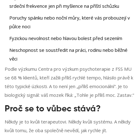
srdeční frekvence jen při myšlence na příští schůzku
Poruchy spánku nebo noční můry, které vás probouzejí v
půlce noci
Fyzickou nevolnost nebo hlavou bolest před sezením
Neschopnost se soustředit na práci, rodinu nebo běžné
věci
Podle výzkumu Centra pro výzkum psychoterapie z FSS MU
se 68 % klientů, kteří zažili příliš rychlé tempo, hlásilo právě k
této typické úzkosti. A to není jen „příliš emocionální“. Je to
biologický signál: váš mozek říká: „Tohle je příliš moc. Zastav.“
Proč se to vůbec stává?
Někdy je to kvůli terapeutovi. Někdy kvůli systému. A někdy
kvůli tomu, že oba společně nevědí, jak rychle jít.