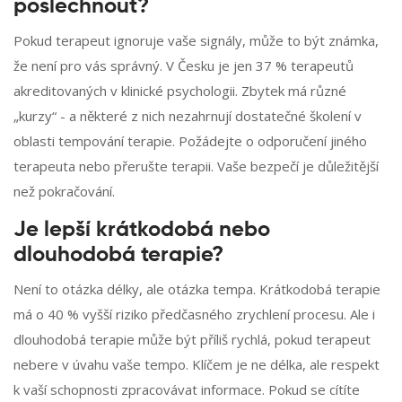
poslechnout?
Pokud terapeut ignoruje vaše signály, může to být známka,
že není pro vás správný. V Česku je jen 37 % terapeutů
akreditovaných v klinické psychologii. Zbytek má různé
„kurzy“ - a některé z nich nezahrnují dostatečné školení v
oblasti tempování terapie. Požádejte o odporučení jiného
terapeuta nebo přerušte terapii. Vaše bezpečí je důležitější
než pokračování.
Je lepší krátkodobá nebo
dlouhodobá terapie?
Není to otázka délky, ale otázka tempa. Krátkodobá terapie
má o 40 % vyšší riziko předčasného zrychlení procesu. Ale i
dlouhodobá terapie může být příliš rychlá, pokud terapeut
nebere v úvahu vaše tempo. Klíčem je ne délka, ale respekt
k vaší schopnosti zpracovávat informace. Pokud se cítíte