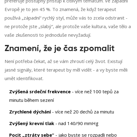
preferuje postupný přístup k citlivým tématům. Ve západní
Evropě je to jen 45 %. To znamená, že když terapeut
používá „západní“ rychlý styl, může vás to zcela odstranit -
ne protože jste „slabý“, ale protože vaše kultura, vaše tělo a
vaše zkušenosti to jednoduše nevyžadují.
Znamení, že je čas zpomalit
Není potřeba čekat, až se vám zhroutí celý život. Existují
jasné signály, které terapeut by měl vidět - a vy byste měli
umět identifikovat.
Zvýšená srdeční frekvence
- více než 100 tepů za
minutu během sezení
Zrychlené dýchání
- více než 20 dechů za minutu
Zvýšený krevní tlak
- nad 140/90 mmHg
Pocit „ztráty sebe“
- jako byste se rozpadli nebo