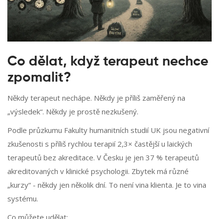
Co dělat, když terapeut nechce
zpomalit?
Někdy terapeut nechápe. Někdy je příliš zaměřený na
„výsledek“. Někdy je prostě nezkušený.
Podle průzkumu Fakulty humanitních studií UK jsou negativní
zkušenosti s příliš rychlou terapií 2,3× častější u laických
terapeutů bez akreditace. V Česku je jen 37 % terapeutů
akreditovaných v klinické psychologii. Zbytek má různé
„kurzy“ - někdy jen několik dní. To není vina klienta. Je to vina
systému.
Co můžete udělat: