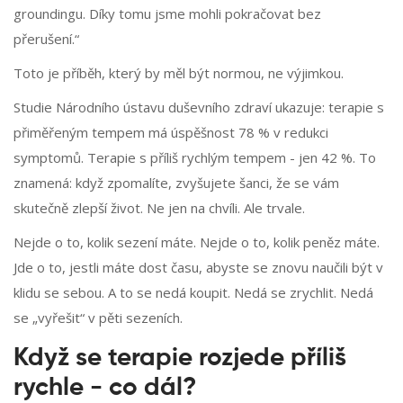
groundingu. Díky tomu jsme mohli pokračovat bez
přerušení.“
Toto je příběh, který by měl být normou, ne výjimkou.
Studie Národního ústavu duševního zdraví ukazuje: terapie s
přiměřeným tempem má úspěšnost 78 % v redukci
symptomů. Terapie s příliš rychlým tempem - jen 42 %. To
znamená: když zpomalíte, zvyšujete šanci, že se vám
skutečně zlepší život. Ne jen na chvíli. Ale trvale.
Nejde o to, kolik sezení máte. Nejde o to, kolik peněz máte.
Jde o to, jestli máte dost času, abyste se znovu naučili být v
klidu se sebou. A to se nedá koupit. Nedá se zrychlit. Nedá
se „vyřešit“ v pěti sezeních.
Když se terapie rozjede příliš
rychle - co dál?