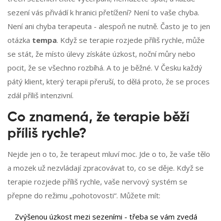
sezení vás přivádí k hranici přetížení? Není to vaše chyba.
Není ani chyba terapeuta - alespoň ne nutně. Často je to jen
otázka
tempa
. Když se terapie rozjede příliš rychle, může
se stát, že místo úlevy získáte úzkost, noční můry nebo
pocit, že se všechno rozbíhá. A to je běžné. V Česku každý
pátý klient, který terapii přeruší, to dělá proto, že se proces
zdál příliš intenzivní.
Co znamená, že terapie běží
příliš rychle?
Nejde jen o to, že terapeut mluví moc. Jde o to, že vaše tělo
a mozek už nezvládají zpracovávat to, co se děje. Když se
terapie rozjede příliš rychle, vaše nervový systém se
přepne do režimu „pohotovosti“. Můžete mít:
Zvýšenou úzkost mezi sezeními - třeba se vám zvedá