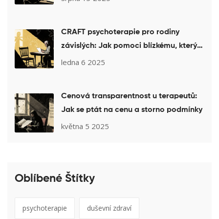
CRAFT psychoterapie pro rodiny
závislých: Jak pomoci blízkému, který
odmítá léčbu
ledna 6 2025
Cenová transparentnost u terapeutů:
Jak se ptát na cenu a storno podmínky
května 5 2025
Oblíbené Štítky
psychoterapie
duševní zdraví