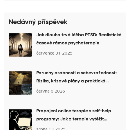
Nedávný příspěvek
Jak dlouho trvá léčba PTSD: Realistické
časové rámce psychoterapie
července 31 2025
Poruchy osobnosti a sebevražednost:
Rizika, krizové plány a praktická
pomoc
června 6 2026
Propojení online terapie s self-help
programy: Jak z terapie vytěžit
maximum
srpna 13 2025