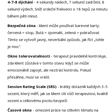
4-7-8 dýchání
- 4 sekundy nádech, 7 sekund zadržení, 8
sekund výdech. Sníží srdeční frekvenci o 18 tepů za minutu
během pěti minut.
Bezpečná zóna
- klient může používat barevné karty:
červená = stop, žlutá = zpomalit, zelená = pokračovat.
Tímto se vytvoří jasný, neverbální způsob, jak říct „tohle
je moc“.
Okno tolerovatelnosti
- terapeut pravidelně kontroluje,
zda klient zůstává v tomto stavu: když se může
emocionálně zapojit, ale neztrácí kontrolu. Pokud
přesáhne, musí se vrátit.
Session Rating Scale (SRS)
- krátký dotazník každých 3-5
sezení, který měří, jak se klient cítí vůči terapeutovi, kvalitě
sezení a celkovému pocitu bezpečí.
Časové okno
- omezení práce na citlivém tématu na