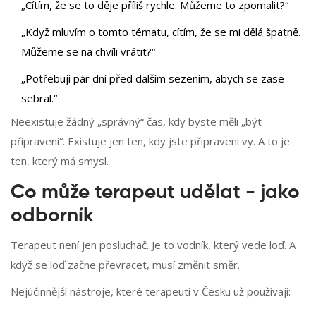
„Cítím, že se to děje příliš rychle. Můžeme to zpomalit?“
„Když mluvím o tomto tématu, cítím, že se mi dělá špatně.
Můžeme se na chvíli vrátit?“
„Potřebuji pár dní před dalším sezením, abych se zase
sebral.“
Neexistuje žádný „správný“ čas, kdy byste měli „být
připraveni“. Existuje jen ten, kdy jste připraveni vy. A to je
ten, který má smysl.
Co může terapeut udělat - jako
odborník
Terapeut není jen posluchač. Je to vodník, který vede loď. A
když se loď začne převracet, musí změnit směr.
Nejúčinnější nástroje, které terapeuti v Česku už používají: