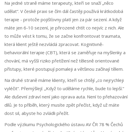
Na jedné straně máme terapeuty, kteří se snaží „něco
udělat“. V české praxi se čím dál častěji používá krátkodobá
terapie - protože pojišťovny platí jen za pár sezení. A když
máte jen 6-10 sezení, je přirozené chtít co nejvíc z nich. Ale
to může vést k tomu, že se začne konfrontovat traumata,
která klient ještě nezvládá zpracovat. Kognitivně-
behaviorální terapie (CBT), která se zaměřuje na myšlenky a
chování, má vyšší riziko přetížení než tělesně orientované
přístupy, které postupují pomaleji a většinou začínají tělem.
Na druhé straně máme klienty, kteří se chtějí „co nejrychleji
vyléčit“. Přemýšlejí: „Když to uděláme rychle, bude to lepší.“
Ale duševní zdraví není jako oprava auta. Není to přehazování
dílů. Je to příběh, který musíte zpět přečíst, když už máte
dost sil, abyste ho zvládli přežít.
Podle výzkumu Psychologického ústavu AV ČR 78 % Čechů