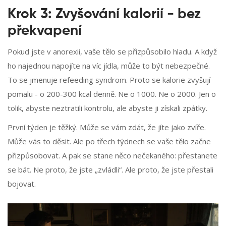
Krok 3: Zvyšování kalorií - bez
překvapení
Pokud jste v anorexii, vaše tělo se přizpůsobilo hladu. A když
ho najednou napojíte na víc jídla, může to být nebezpečné.
To se jmenuje refeeding syndrom. Proto se kalorie zvyšují
pomalu - o 200-300 kcal denně. Ne o 1000. Ne o 2000. Jen o
tolik, abyste neztratili kontrolu, ale abyste ji získali zpátky.
První týden je těžký. Může se vám zdát, že jíte jako zvíře.
Může vás to děsit. Ale po třech týdnech se vaše tělo začne
přizpůsobovat. A pak se stane něco nečekaného: přestanete
se bát. Ne proto, že jste „zvládli“. Ale proto, že jste přestali
bojovat.