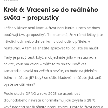
Krok 6: Vracení se do reálného
světa - propustky
Léčba v klinice není život. A život není klinika. Proto se dnes
používají tzv. „propustky“. To znamená, že v rámci léčby jste
několik hodin nebo dní venku - v obchodě, u přítele, v
restauraci. A tam se snažíte aplikovat to, co jste se naučili.
Tady je pravý test: když si objednáte jídlo v restauraci a
nevíte, kolik má kalorií - můžete to sníst? Když vás
kamarádka zavolá na večeři a nevíte, co bude na jídelním
lístku - můžete jít? Když se cítíte hladově - můžete jíst, aniž
byste se cítili vinní?
Podle studie DPNO z roku 2023 se úspěšnost
dlouhodobého návratu k normálnímu jídlu zvýšila o 28 %,
když pacienti prošli těmito propustkami. Protože život není v