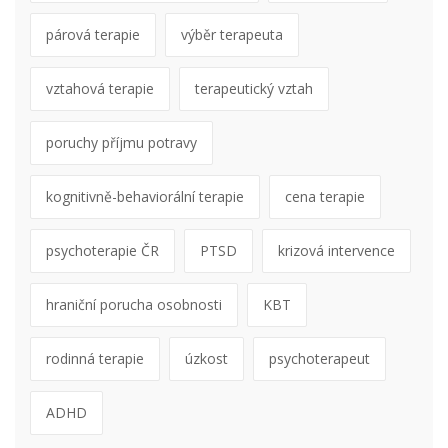
párová terapie
výběr terapeuta
vztahová terapie
terapeutický vztah
poruchy příjmu potravy
kognitivně-behaviorální terapie
cena terapie
psychoterapie ČR
PTSD
krizová intervence
hraniční porucha osobnosti
KBT
rodinná terapie
úzkost
psychoterapeut
ADHD