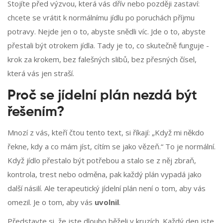
Stojíte před výzvou, která vás dřív nebo později zastaví:
chcete se vrátit k normálnímu jídlu po poruchách příjmu
potravy. Nejde jen o to, abyste snědli víc. Jde o to, abyste
přestali být otrokem jídla. Tady je to, co skutečně funguje -
krok za krokem, bez falešných slibů, bez přesných čísel,
která vás jen straší.
Proč se jídelní plán nezdá být
řešením?
Mnozí z vás, kteří čtou tento text, si říkají: „Když mi někdo
řekne, kdy a co mám jíst, cítím se jako vězeň.“ To je normální.
Když jídlo přestalo být potřebou a stalo se z něj zbraň,
kontrola, trest nebo odměna, pak každý plán vypadá jako
další násilí. Ale terapeutický jídelní plán není o tom, aby vás
omezil. Je o tom, aby vás
uvolnil
.
Představte si, že jste dlouho běželi v kruzích. Každý den jste