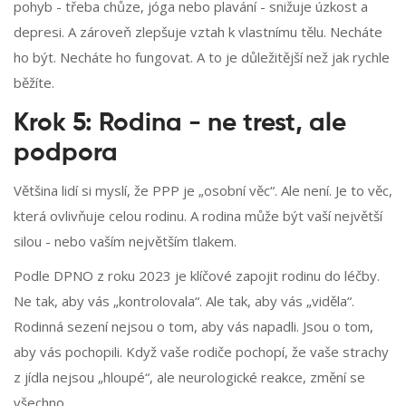
pohyb - třeba chůze, jóga nebo plavání - snižuje úzkost a
depresi. A zároveň zlepšuje vztah k vlastnímu tělu. Necháte
ho být. Necháte ho fungovat. A to je důležitější než jak rychle
běžíte.
Krok 5: Rodina - ne trest, ale
podpora
Většina lidí si myslí, že PPP je „osobní věc“. Ale není. Je to věc,
která ovlivňuje celou rodinu. A rodina může být vaší největší
silou - nebo vaším největším tlakem.
Podle DPNO z roku 2023 je klíčové zapojit rodinu do léčby.
Ne tak, aby vás „kontrolovala“. Ale tak, aby vás „viděla“.
Rodinná sezení nejsou o tom, aby vás napadli. Jsou o tom,
aby vás pochopili. Když vaše rodiče pochopí, že vaše strachy
z jídla nejsou „hloupé“, ale neurologické reakce, změní se
všechno.