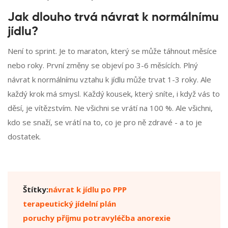
Jak dlouho trvá návrat k normálnímu
jídlu?
Není to sprint. Je to maraton, který se může táhnout měsíce
nebo roky. První změny se objeví po 3-6 měsících. Plný
návrat k normálnímu vztahu k jídlu může trvat 1-3 roky. Ale
každý krok má smysl. Každý kousek, který sníte, i když vás to
děsí, je vítězstvím. Ne všichni se vrátí na 100 %. Ale všichni,
kdo se snaží, se vrátí na to, co je pro ně zdravé - a to je
dostatek.
Štítky:
návrat k jídlu po PPP
terapeutický jídelní plán
poruchy příjmu potravy
léčba anorexie