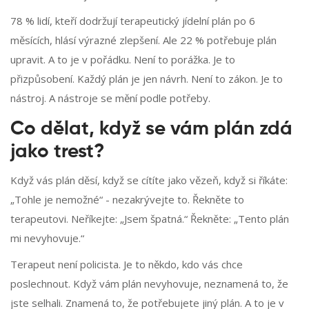
78 % lidí, kteří dodržují terapeutický jídelní plán po 6
měsících, hlásí výrazné zlepšení. Ale 22 % potřebuje plán
upravit. A to je v pořádku. Není to porážka. Je to
přizpůsobení. Každý plán je jen návrh. Není to zákon. Je to
nástroj. A nástroje se mění podle potřeby.
Co dělat, když se vám plán zdá
jako trest?
Když vás plán děsí, když se cítíte jako vězeň, když si říkáte:
„Tohle je nemožné“ - nezakrývejte to. Řekněte to
terapeutovi. Neříkejte: „Jsem špatná.“ Řekněte: „Tento plán
mi nevyhovuje.“
Terapeut není policista. Je to někdo, kdo vás chce
poslechnout. Když vám plán nevyhovuje, neznamená to, že
jste selhali. Znamená to, že potřebujete jiný plán. A to je v