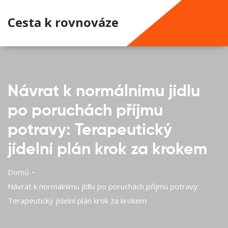
Cesta k rovnováze
Návrat k normálnímu jídlu
po poruchách příjmu
potravy: Terapeutický
jídelní plán krok za krokem
Domů
Návrat k normálnímu jídlu po poruchách příjmu potravy:
Terapeutický jídelní plán krok za krokem