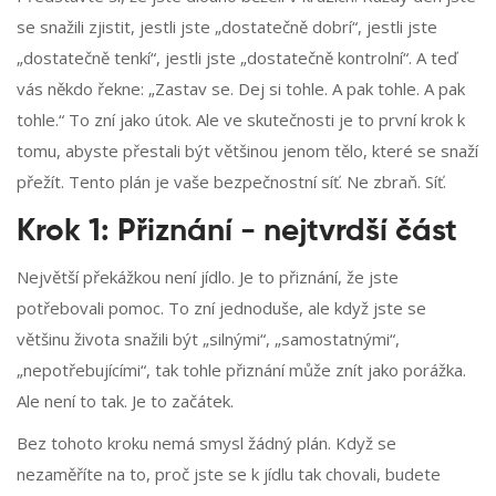
se snažili zjistit, jestli jste „dostatečně dobrí“, jestli jste
„dostatečně tenkí“, jestli jste „dostatečně kontrolní“. A teď
vás někdo řekne: „Zastav se. Dej si tohle. A pak tohle. A pak
tohle.“ To zní jako útok. Ale ve skutečnosti je to první krok k
tomu, abyste přestali být většinou jenom tělo, které se snaží
přežít. Tento plán je vaše bezpečnostní síť. Ne zbraň. Síť.
Krok 1: Přiznání - nejtvrdší část
Největší překážkou není jídlo. Je to přiznání, že jste
potřebovali pomoc. To zní jednoduše, ale když jste se
většinu života snažili být „silnými“, „samostatnými“,
„nepotřebujícími“, tak tohle přiznání může znít jako porážka.
Ale není to tak. Je to začátek.
Bez tohoto kroku nemá smysl žádný plán. Když se
nezaměříte na to, proč jste se k jídlu tak chovali, budete