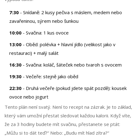
7:30
- Snídaně: 2 kusy pečiva s máslem, medem nebo
zavařeninou, sýrem nebo šunkou
10:00
- Svačina: 1 kus ovoce
13:00
- Oběd: polévka + hlavní jídlo (velikost jako v
restauraci) + malý salát
16:30
- Svačina: koláč, šáteček nebo tvaroh s ovocem
19:30
- Večeře: stejně jako oběd
22:30
- Druhá večeře (pokud jdete spát pozdě): kousek
ovoce nebo jogurt
Tento plán není svatý. Není to recept na zázrak. Je to základ,
který vám umožní přestat sledovat každou kalorii. Když víte,
že za 3 hodiny budete mít svačinu, přestanete se ptát:
„Můžu si to dát teď?“ Nebo: „Budu mít hlad zítra?“