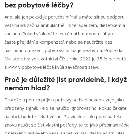
bez pobytové léčby?
Ano, ale jen pokud je porucha mírná a máte silnou podporu.
Většina lidí začíná ambulantně - s terapeutem, dietetikem a
rodinou. Pokud však máte extrémní hmotnostní úbytek,
časté přejídání s kompenzací, nebo se neudržíte bez
násilného omezení, pobytová léčba je nezbytná. Podle dat
Ministerstva zdravotnictví ČR z roku 2022 je 35 % pacientů
s PPP v pobytové léčbě kvůli závažnosti stavu.
Proč je důležité jíst pravidelně, i když
nemám hlad?
Protože u poruch příjmu potravy se hlad nezobrazuje jako
přirozený signál. Tělo se naučilo ignorovat ho. Pokud čekáte
na hlad, budete čekat věčně. Pravidelné jídlo pomáhá tělu
znovu naučit se číst vlastní potřeby. Je to jako přepínání rádia
z nějakého hlukového kanálu zpět na vaši vlastní vnitřní hlas.