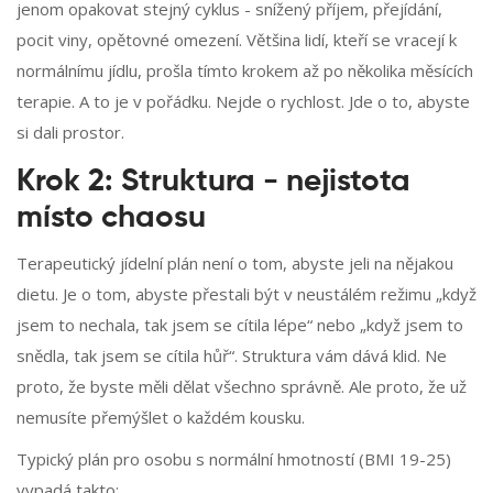
jenom opakovat stejný cyklus - snížený příjem, přejídání,
pocit viny, opětovné omezení. Většina lidí, kteří se vracejí k
normálnímu jídlu, prošla tímto krokem až po několika měsících
terapie. A to je v pořádku. Nejde o rychlost. Jde o to, abyste
si dali prostor.
Krok 2: Struktura - nejistota
místo chaosu
Terapeutický jídelní plán není o tom, abyste jeli na nějakou
dietu. Je o tom, abyste přestali být v neustálém režimu „když
jsem to nechala, tak jsem se cítila lépe“ nebo „když jsem to
snědla, tak jsem se cítila hůř“. Struktura vám dává klid. Ne
proto, že byste měli dělat všechno správně. Ale proto, že už
nemusíte přemýšlet o každém kousku.
Typický plán pro osobu s normální hmotností (BMI 19-25)
vypadá takto: