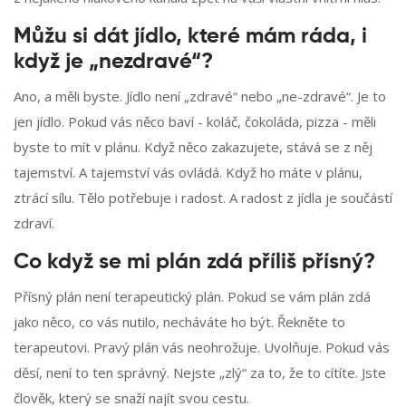
Můžu si dát jídlo, které mám ráda, i
když je „nezdravé“?
Ano, a měli byste. Jídlo není „zdravé“ nebo „ne-zdravé“. Je to
jen jídlo. Pokud vás něco baví - koláč, čokoláda, pizza - měli
byste to mít v plánu. Když něco zakazujete, stává se z něj
tajemství. A tajemství vás ovládá. Když ho máte v plánu,
ztrácí sílu. Tělo potřebuje i radost. A radost z jídla je součástí
zdraví.
Co když se mi plán zdá příliš přísný?
Přísný plán není terapeutický plán. Pokud se vám plán zdá
jako něco, co vás nutilo, necháváte ho být. Řekněte to
terapeutovi. Pravý plán vás neohrožuje. Uvolňuje. Pokud vás
děsí, není to ten správný. Nejste „zlý“ za to, že to cítíte. Jste
člověk, který se snaží najít svou cestu.