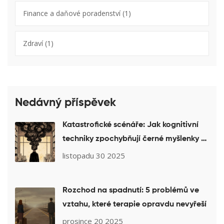
Finance a daňové poradenství
(1)
Zdraví
(1)
Nedávný příspěvek
Katastrofické scénáře: Jak kognitivní
techniky zpochybňují černé myšlenky a
uvolňují úzkost
listopadu 30 2025
Rozchod na spadnutí: 5 problémů ve
vztahu, které terapie opravdu nevyřeší
prosince 20 2025