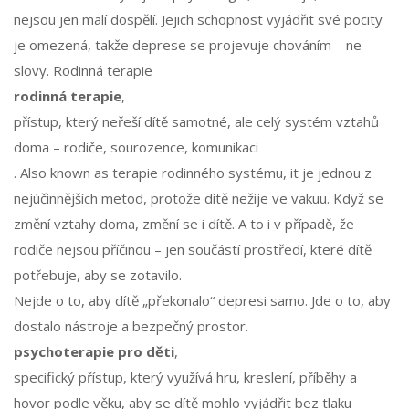
nejsou jen malí dospělí. Jejich schopnost vyjádřit své pocity
je omezená, takže deprese se projevuje chováním – ne
slovy. Rodinná terapie
rodinná terapie
,
přístup, který neřeší dítě samotné, ale celý systém vztahů
doma – rodiče, sourozence, komunikaci
. Also known as
terapie rodinného systému
, it je jednou z
nejúčinnějších metod, protože dítě nežije ve vakuu. Když se
změní vztahy doma, změní se i dítě. A to i v případě, že
rodiče nejsou příčinou – jen součástí prostředí, které dítě
potřebuje, aby se zotavilo.
Nejde o to, aby dítě „překonalo“ depresi samo. Jde o to, aby
dostalo nástroje a bezpečný prostor.
psychoterapie pro děti
,
specifický přístup, který využívá hru, kreslení, příběhy a
hovor podle věku, aby se dítě mohlo vyjádřit bez tlaku