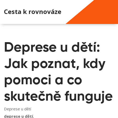
Cesta k rovnováze
Deprese u dětí:
Jak poznat, kdy
pomoci a co
skutečně funguje
Deprese u dětí
deprese u dětí
,