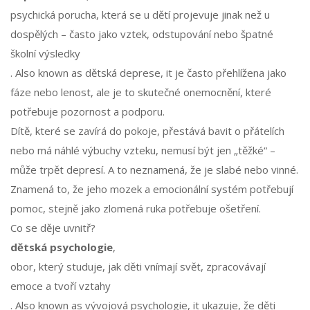
psychická porucha, která se u dětí projevuje jinak než u
dospělých – často jako vztek, odstupování nebo špatné
školní výsledky
. Also known as
dětská deprese
, it je často přehlížena jako
fáze nebo lenost, ale je to skutečné onemocnění, které
potřebuje pozornost a podporu.
Dítě, které se zavírá do pokoje, přestává bavit o přátelích
nebo má náhlé výbuchy vzteku, nemusí být jen „těžké“ –
může trpět depresí. A to neznamená, že je slabé nebo vinné.
Znamená to, že jeho mozek a emocionální systém potřebují
pomoc, stejně jako zlomená ruka potřebuje ošetření.
Co se děje uvnitř?
dětská psychologie
,
obor, který studuje, jak děti vnímají svět, zpracovávají
emoce a tvoří vztahy
. Also known as
vývojová psychologie
, it ukazuje, že děti