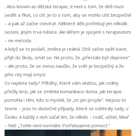
. Also known as
dětská terapie
, it není o tom, že dítě musí
sedět a říkat, co cítí. Je to o tom, aby se mohlo cítit bezpečně
– a pak až začne otevírat. Některé děti potřebují jen několik
sezení, jiným trvá měsíce. Ale klíčem je spojení s terapeutem
– ne metoda.
A když se to podaří, změna je reálná. Dítě začne opět bavit,
přijít do školy, smát se. Ne proto, že „přestalo být deprese“
– ale proto, že se znovu naučilo, že svět je bezpečný a že
jeho city mají smysl.
Co najdete tady? Příběhy, které vám ukážou, jak rodiny
přežily krizi, jak se změnila komunikace doma, jak terapie
pomohla i těm, kdo si mysleli, že „to jen projde“. Nejsou to
teorie – jsou to skutečné případy, které se odehrály tady, v
Česku. A každý z nich začal tím, že někdo – rodič, učitel, lékař
– řekl: „Tohle není normální. Potřebujeme pomoct.“