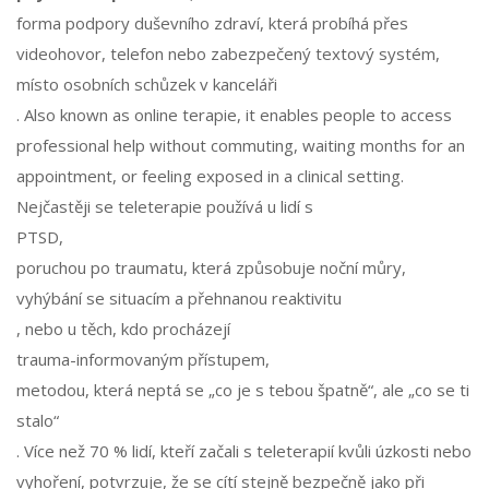
forma podpory duševního zdraví, která probíhá přes
videohovor, telefon nebo zabezpečený textový systém,
místo osobních schůzek v kanceláři
. Also known as
online terapie
, it enables people to access
professional help without commuting, waiting months for an
appointment, or feeling exposed in a clinical setting.
Nejčastěji se teleterapie používá u lidí s
PTSD
,
poruchou po traumatu, která způsobuje noční můry,
vyhýbání se situacím a přehnanou reaktivitu
, nebo u těch, kdo procházejí
trauma-informovaným přístupem
,
metodou, která neptá se „co je s tebou špatně“, ale „co se ti
stalo“
. Více než 70 % lidí, kteří začali s teleterapií kvůli úzkosti nebo
vyhoření, potvrzuje, že se cítí stejně bezpečně jako při