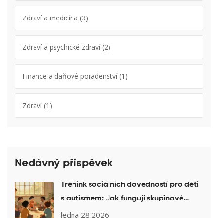
Zdraví a medicína
(3)
Zdraví a psychické zdraví
(2)
Finance a daňové poradenství
(1)
Zdraví
(1)
Nedávný příspěvek
Trénink sociálních dovedností pro děti
s autismem: Jak fungují skupinové
programy a co je důležité vědět
ledna 28 2026