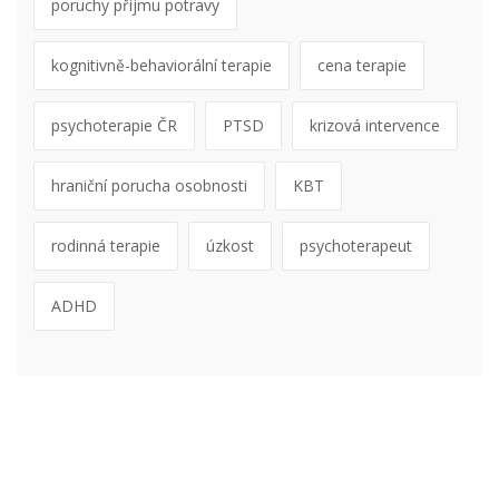
poruchy příjmu potravy
kognitivně-behaviorální terapie
cena terapie
psychoterapie ČR
PTSD
krizová intervence
hraniční porucha osobnosti
KBT
rodinná terapie
úzkost
psychoterapeut
ADHD