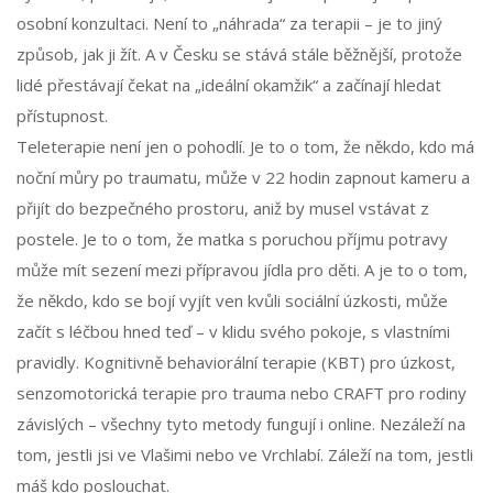
osobní konzultaci. Není to „náhrada“ za terapii – je to jiný
způsob, jak ji žít. A v Česku se stává stále běžnější, protože
lidé přestávají čekat na „ideální okamžik“ a začínají hledat
přístupnost.
Teleterapie není jen o pohodlí. Je to o tom, že někdo, kdo má
noční můry po traumatu, může v 22 hodin zapnout kameru a
přijít do bezpečného prostoru, aniž by musel vstávat z
postele. Je to o tom, že matka s poruchou příjmu potravy
může mít sezení mezi přípravou jídla pro děti. A je to o tom,
že někdo, kdo se bojí vyjít ven kvůli sociální úzkosti, může
začít s léčbou hned teď – v klidu svého pokoje, s vlastními
pravidly. Kognitivně behaviorální terapie (KBT) pro úzkost,
senzomotorická terapie pro trauma nebo CRAFT pro rodiny
závislých – všechny tyto metody fungují i online. Nezáleží na
tom, jestli jsi ve Vlašimi nebo ve Vrchlabí. Záleží na tom, jestli
máš kdo poslouchat.